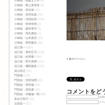
小林組・高阪まどか
(8)
小林組・檀上真里奈
(4)
小林組・原央海
(42)
小林組・四宮拓真
(34)
小林組・河田紗弥
(104)
小林組・得津有明
(2)
小林組・森田隼司
(2)
小林組・用丸雅也
(1)
小林組・山本貴宏
(34)
小林組・野村隆文
(32)
澁江俊一
(667)
澁江組・奥村広乃
(113)
澁江組・松岡康
(106)
«
前のページへ
澁江組・田中真輝
(101)
澁江組・磯部建多
(102)
道山智之
(61)
門田陽
(189)
門田組・宮田知明
(63)
門田組・岡安徹
(26)
門田組・高田麦
(12)
コメントをど
門田組・伊藤健一郎
(86)
お名前
長谷川智子
(30)
メー
古田彰一
(57)