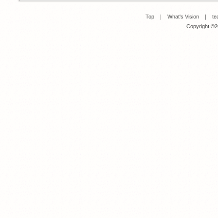
Top
｜
What's Vision
｜
te
Copyright ©20