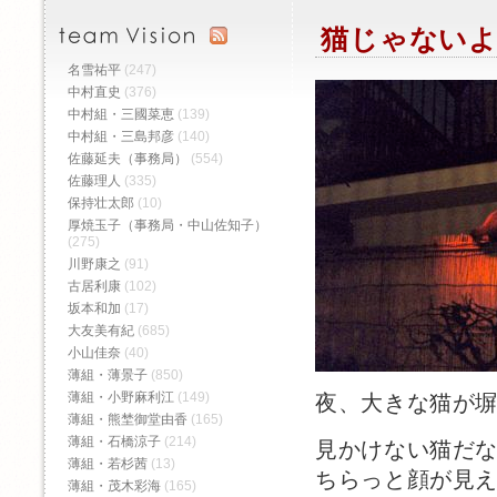
猫じゃないよ
名雪祐平
(247)
中村直史
(376)
中村組・三國菜恵
(139)
中村組・三島邦彦
(140)
佐藤延夫（事務局）
(554)
佐藤理人
(335)
保持壮太郎
(10)
厚焼玉子（事務局・中山佐知子）
(275)
川野康之
(91)
古居利康
(102)
坂本和加
(17)
大友美有紀
(685)
小山佳奈
(40)
薄組・薄景子
(850)
薄組・小野麻利江
(149)
夜、大きな猫が
薄組・熊埜御堂由香
(165)
薄組・石橋涼子
(214)
見かけない猫だ
薄組・若杉茜
(13)
ちらっと顔が見
薄組・茂木彩海
(165)