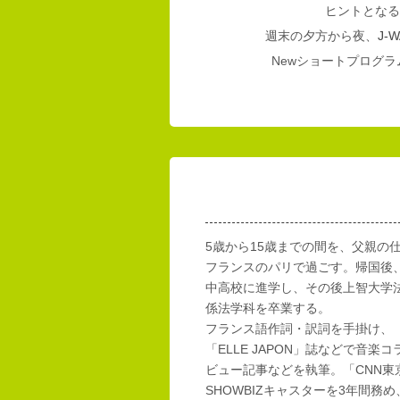
ヒントとなる
週末の夕方から夜、
J-W
Newショートプログラム
5歳から15歳までの間を、父親の
フランスのパリで過ごす。帰国後
中高校に進学し、その後上智大学
係法学科を卒業する。
フランス語作詞・訳詞を手掛け、「E
「ELLE JAPON」誌などで音楽
ビュー記事などを執筆。「CNN東
SHOWBIZキャスターを3年間務め