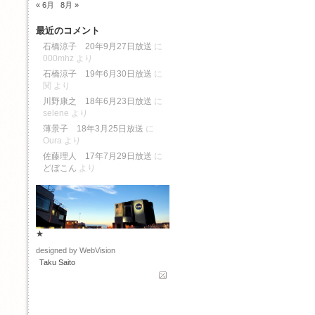
« 6月
8月 »
最近のコメント
石橋涼子 20年9月27日放送
に
000mhz
より
石橋涼子 19年6月30日放送
に
関
より
川野康之 18年6月23日放送
に
selene
より
薄景子 18年3月25日放送
に
Oura
より
佐藤理人 17年7月29日放送
に
どぼこん
より
★
designed by WebVision
Taku Saito