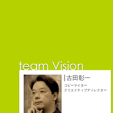
佐藤延夫
保持壮太郎
小山佳奈
中村直史
江口順也
名雪祐平
古田彰一
コピーライター
コピーライター
コピーライター
コピーライター
コピーライター
コピーライター
コピーライター
クリエイティブディレクター
クリエイティブディレクター