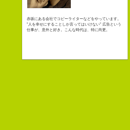
自己紹介ジェネレーターというサイトがある。試しにやってみた。
チームVision 事務局長
なにがしか書いていられるしごとはとっても
長崎県五島市出身
Copy writer
初対面の人によく言われる。
赤坂にある会社でコピーライターなどをやっています。
幸せでとっても怖いですが、きょうもなんとか幸せに
３６歳
10周年キャンペーン中です。
「きれいな名前ですね」
"人を幸せにすることしか言ってはいけない" 広告という
こんちゃっ保持壮太郎っていいます。
生きられてる私は幸せなのかもしれません。
「五島列島はよいところです。
こう返す。「ええ、名前だけは」
仕事が、意外と好き。こんな時代は、特に尚更。
皆からは「保持壮太郎ピーナッツ」って呼ばれてるよ。
なぜかって言うと前にピーナッツを皆に一粒ずつあげたからだよ。
みなさん一度お出かけください。」
beacon communications 勤務
すると、初対面の人が笑ってくれる。
なぜか、皆は喜んでなかったけどね。
ちょっと、気持ちフクザツであるのだが。
ピーナッツ最高！落花生なんて呼ぶなっつーの
バカだけどたぶんいいヤツだ。もっとこんな感じの人になりたい。