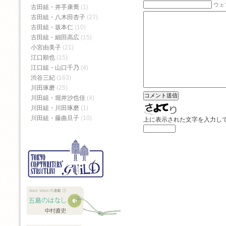
ウェ
古田組・井手康喬
(1)
古田組・八木田杏子
(27)
古田組・坂本仁
(10)
古田組・細田高広
(15)
小宮由美子
(21)
江口順也
(15)
江口組・山口千乃
(4)
渋谷三紀
(163)
川田琢磨
(25)
川田組・堀井沙也佳
(4)
川田組・川田琢磨
(1)
川田組・藤曲旦子
(10)
上に表示された文字を入力し