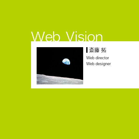
斎藤 拓
Web director
Web designer