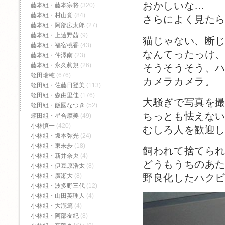
おかしいな…
藤本組・藤本宗将
(320)
藤本組・村山覚
(84)
さらによく見た
藤本組・阿部広太郎
(27)
藤本組・上遠野茜
(9)
猫じゃない、断
藤本組・福宿桃香‬
(43)
なんてったっけ
藤本組・仲澤南
(23)
藤本組・永久眞規
(26)
そうそうそう、
蛭田瑞穂
(676)
カメラカメラ。
蛭田組・佐藤日登美
(113)
蛭田組・森由里佳
(176)
大騒ぎで写真を
蛭田組・飯國なつき
(52)
ちっとも怯えな
蛭田組・星合摩美
(49)
小林慎一
(420)
むしろ人を歓迎
小林組・坂本弥光
(24)
小林組・東未歩
(18)
飼われて捨てら
小林組・新井奈央
(4)
どうもうちのあ
小林組・伊豆原浩太
(8)
小林組・廣瀬大
(8)
野良化したハク
小林組・波多野三代
(12)
小林組・山田英理人
(4)
小林組・大瀧篤
(4)
小林組・阿部友紀
(8)