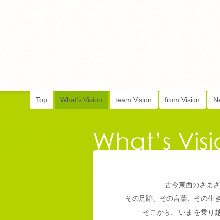
Top
What's Vision
team Vision
from Vision
N
古今東西のさまざ
その足跡、その言葉、その生
そこから、‘いま’を乗