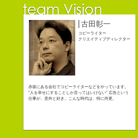
佐藤延夫
保持壮太郎
小山佳奈
中村直史
江口順也
名雪祐平
古田彰一
コピーライター
コピーライター
コピーライター
コピーライター
コピーライター
コピーライター
コピーライター
クリエイティブディレクター
クリエイティブディレクター
自己紹介ジェネレーターというサイトがある。試しにやってみた。
チームVision 事務局長
なにがしか書いていられるしごとはとっても
長崎県五島市出身
Copy writer
初対面の人によく言われる。
赤坂にある会社でコピーライターなどをやっています。
幸せでとっても怖いですが、きょうもなんとか幸せに
３６歳
10周年キャンペーン中です。
「きれいな名前ですね」
"人を幸せにすることしか言ってはいけない" 広告という
こんちゃっ保持壮太郎っていいます。
生きられてる私は幸せなのかもしれません。
「五島列島はよいところです。
こう返す。「ええ、名前だけは」
仕事が、意外と好き。こんな時代は、特に尚更。
皆からは「保持壮太郎ピーナッツ」って呼ばれてるよ。
なぜかって言うと前にピーナッツを皆に一粒ずつあげたからだよ。
みなさん一度お出かけください。」
beacon communications 勤務
すると、初対面の人が笑ってくれる。
なぜか、皆は喜んでなかったけどね。
ちょっと、気持ちフクザツであるのだが。
ピーナッツ最高！落花生なんて呼ぶなっつーの
バカだけどたぶんいいヤツだ。もっとこんな感じの人になりたい。