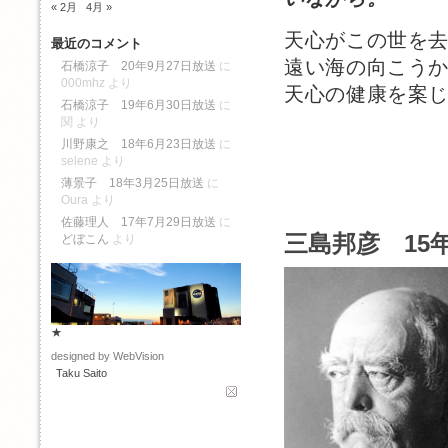
« 2月
4月 »
天心がこの世を
最近のコメント
遠い海の向こう
石橋涼子 20年9月27日放送
に
000mhz
より
天心の健康を案
石橋涼子 19年6月30日放送
に
関
より
川野康之 18年6月23日放送
に
selene
より
薄景子 18年3月25日放送
に
Oura
より
佐藤理人 17年7月29日放送
に
三島邦彦 15年
どぼこん
より
★
designed by WebVision
Taku Saito