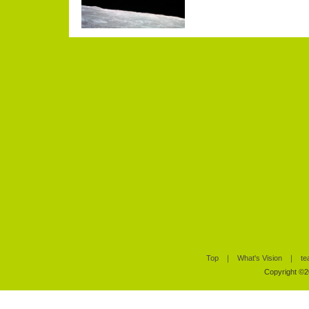
Top
｜
What's Vision
｜
te
Copyright ©20