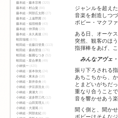
藤本組・藤本宗将
(320)
ジャンルを超え
藤本組・村山覚
(84)
藤本組・阿部広太郎
(27)
音楽を創造しつ
藤本組・上遠野茜
(9)
ボビー・マクフ
藤本組・福宿桃香‬
(43)
藤本組・仲澤南
(23)
ある日、オーケ
藤本組・永久眞規
(26)
蛭田瑞穂
(676)
突然、観客のほ
蛭田組・佐藤日登美
(113)
指揮棒をあげ、
蛭田組・森由里佳
(176)
蛭田組・飯國なつき
(52)
みんなアヴェ
蛭田組・星合摩美
(49)
小林慎一
(420)
振り下ろされる
小林組・坂本弥光
(24)
あちこちから、
小林組・東未歩
(18)
小林組・新井奈央
(4)
とまどいがちだ
小林組・伊豆原浩太
(8)
重なり合うこと
小林組・廣瀬大
(8)
小林組・波多野三代
(12)
音を響かせあう
小林組・山田英理人
(4)
小林組・大瀧篤
(4)
聞く側と、聞か
小林組・阿部友紀
(8)
ボビーはそんな