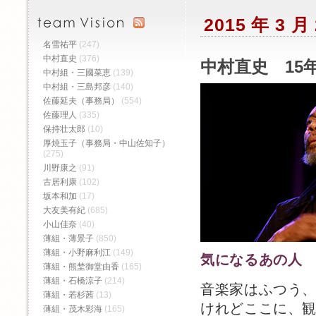
2015 年 3 
名雪祐平
(247)
中村直史
(376)
中村直史 15年
中村組・三國菜恵
(139)
中村組・三島邦彦
(140)
佐藤延夫（事務局）
(554)
佐藤理人
(335)
保持壮太郎
(10)
厚焼玉子（事務局・中山佐知子）
(275)
川野康之
(91)
古居利康
(102)
坂本和加
(17)
大友美有紀
(685)
小山佳奈
(40)
薄組・薄景子
(850)
薄組・小野麻利江
(149)
気になるあの人
薄組・熊埜御堂由香
(165)
薄組・石橋涼子
(214)
音楽家はふつう
薄組・若杉茜
(13)
けれどここに、
薄組・茂木彩海
(165)