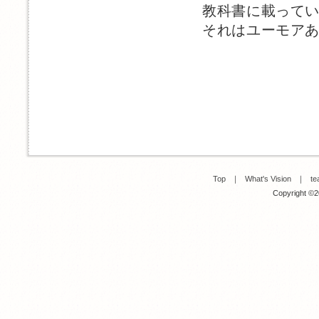
教科書に載って
それはユーモア
Top
｜
What's Vision
｜
te
Copyright ©20