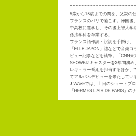
5歳から15歳までの間を、父親の
フランスのパリで過ごす。帰国後
中高校に進学し、その後上智大学
係法学科を卒業する。
フランス語作詞・訳詞を手掛け、「E
「ELLE JAPON」誌などで音楽
ビュー記事などを執筆。「CNN東
SHOWBIZキャスターを3年間務め
レギュラー番組を担当するほか、“Vi
てアルバムデビューを果たしてい
J-WAVEでは、土日のショートプロ
「HERMÈS L‘AIR DE PAR