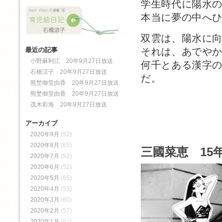
学生時代に陽水
本当に夢の中へ
双雲は、陽水に
それは、あでや
最近の記事
小野麻利江 20年9月27日放送
何千とある漢字
石橋涼子 20年9月27日放送
だ。
熊埜御堂由香 20年9月27日放送
熊埜御堂由香 20年9月27日放送
茂木彩海 20年9月27日放送
アーカイブ
2020年9月
(52)
2020年8月
(65)
三國菜恵 15年
2020年7月
(52)
2020年6月
(52)
2020年5月
(65)
2020年4月
(53)
2020年3月
(60)
2020年2月
(57)
2020年1月
(52)