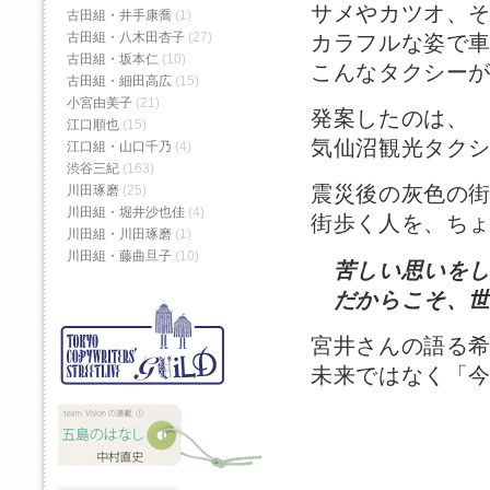
サメやカツオ、
古田組・井手康喬
(1)
古田組・八木田杏子
(27)
カラフルな姿で
古田組・坂本仁
(10)
こんなタクシー
古田組・細田高広
(15)
小宮由美子
(21)
発案したのは、
江口順也
(15)
気仙沼観光タク
江口組・山口千乃
(4)
渋谷三紀
(163)
震災後の灰色の
川田琢磨
(25)
川田組・堀井沙也佳
(4)
街歩く人を、ち
川田組・川田琢磨
(1)
川田組・藤曲旦子
(10)
苦しい思いを
だからこそ、世
宮井さんの語る
未来ではなく「