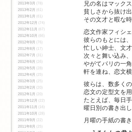
兄の名はマック
2013年3月
(78)
2013年2月
(61)
貧しさから抜け
2013年1月
(61)
その文才と暇な
2012年12月
(74)
2012年11月
(67)
恋文作家フィシ
2012年10月
(66)
彼らのもとには
2012年9月
(76)
忙しい紳士、文
2012年8月
(17)
次々と舞い込み
2012年7月
(31)
2012年6月
(26)
やがてパリの一
2012年5月
(28)
軒を連ね、恋文
2012年4月
(25)
2012年3月
(25)
彼らは、数多く
2012年2月
(20)
恋文の定型文を
2012年1月
(20)
たとえば、毎日
2011年12月
(22)
曜日別の書き出
2011年11月
(16)
2011年10月
(28)
月曜の手紙の書
2011年9月
(22)
2011年8月
(25)