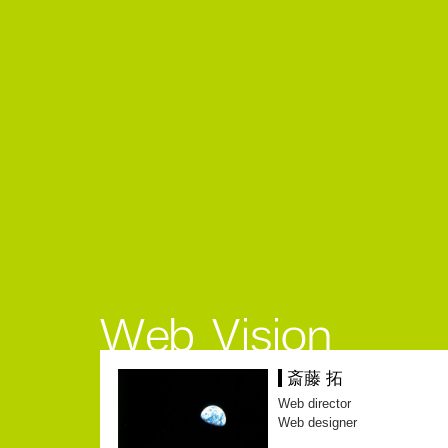
斎藤 拓
Web director
Web designer