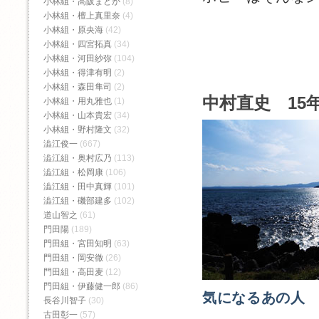
小林組・高阪まどか
(8)
小林組・檀上真里奈
(4)
小林組・原央海
(42)
小林組・四宮拓真
(34)
小林組・河田紗弥
(104)
小林組・得津有明
(2)
小林組・森田隼司
(2)
中村直史 15年
小林組・用丸雅也
(1)
小林組・山本貴宏
(34)
小林組・野村隆文
(32)
澁江俊一
(667)
澁江組・奥村広乃
(113)
澁江組・松岡康
(106)
澁江組・田中真輝
(101)
澁江組・磯部建多
(102)
道山智之
(61)
門田陽
(189)
門田組・宮田知明
(63)
門田組・岡安徹
(26)
門田組・高田麦
(12)
門田組・伊藤健一郎
(86)
気になるあの人
長谷川智子
(30)
古田彰一
(57)