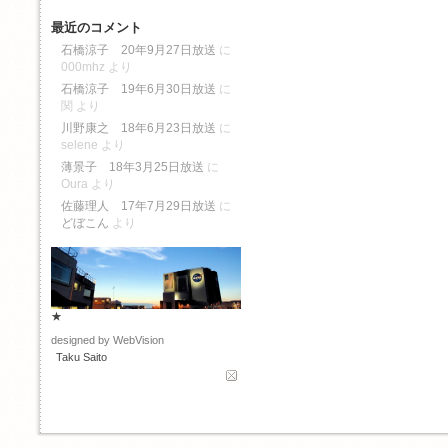
最近のコメント
石橋涼子 20年9月27日放送
に
000mhz
より
石橋涼子 19年6月30日放送
に
関
より
川野康之 18年6月23日放送
に
selene
より
薄景子 18年3月25日放送
に
Oura
より
佐藤理人 17年7月29日放送
に
どぼこん
より
★
designed by WebVision
Taku Saito