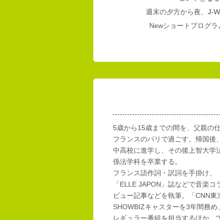
週末の夕方から夜、
J-W
Newショートプログラム
5歳から15歳までの間を、父親の
フランスのパリで過ごす。帰国後
中高校に進学し、その後上智大学
係法学科を卒業する。
フランス語作詞・訳詞を手掛け、「E
「ELLE JAPON」誌などで音楽
ビュー記事などを執筆。「CNN東
SHOWBIZキャスターを3年間務め
レギュラー番組を担当するほか、“Vi