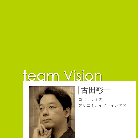
佐藤延夫
保持壮太郎
小山佳奈
中村直史
江口順也
名雪祐平
古田彰一
コピーライター
コピーライター
コピーライター
コピーライター
コピーライター
コピーライター
コピーライター
クリエイティブディレクター
クリエイティブディレクター