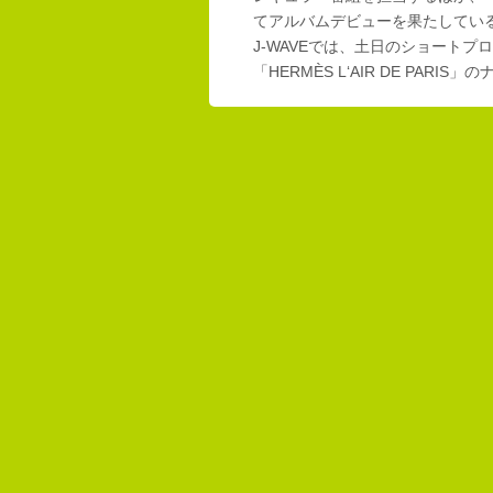
てアルバムデビューを果たしてい
J-WAVEでは、土日のショートプロ
「HERMÈS L‘AIR DE PAR