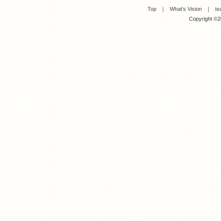
Top
｜
What's Vision
｜
te
Copyright ©20