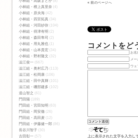
小林組・高阪まどか
(8)
«
前のページへ
小林組・檀上真里奈
(4)
小林組・原央海
(42)
小林組・四宮拓真
(34)
小林組・河田紗弥
(104)
小林組・得津有明
(2)
小林組・森田隼司
(2)
コメントをど
小林組・用丸雅也
(1)
小林組・山本貴宏
(34)
お名前
小林組・野村隆文
(32)
メー
澁江俊一
(667)
ウェ
澁江組・奥村広乃
(113)
澁江組・松岡康
(106)
澁江組・田中真輝
(101)
澁江組・磯部建多
(102)
道山智之
(61)
門田陽
(189)
門田組・宮田知明
(63)
門田組・岡安徹
(26)
門田組・高田麦
(12)
門田組・伊藤健一郎
(86)
長谷川智子
(30)
古田彰一
(57)
上に表示された文字を入力し