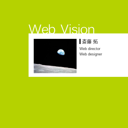
斎藤 拓
Web director
Web designer