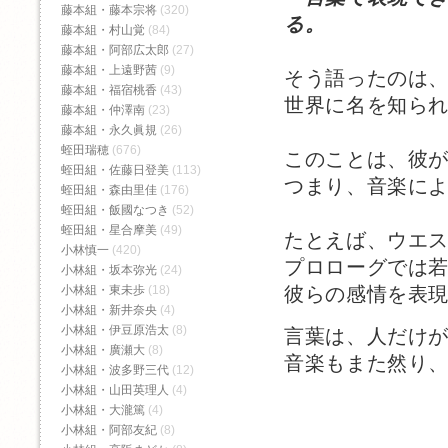
藤本組・藤本宗将
(320)
る。
藤本組・村山覚
(84)
藤本組・阿部広太郎
(27)
藤本組・上遠野茜
(9)
そう語ったのは
藤本組・福宿桃香‬
(43)
世界に名を知ら
藤本組・仲澤南
(23)
藤本組・永久眞規
(26)
蛭田瑞穂
(676)
このことは、彼
蛭田組・佐藤日登美
(113)
つまり、音楽に
蛭田組・森由里佳
(176)
蛭田組・飯國なつき
(52)
蛭田組・星合摩美
(49)
たとえば、ウエ
小林慎一
(420)
プロローグでは
小林組・坂本弥光
(24)
小林組・東未歩
(18)
彼らの感情を表
小林組・新井奈央
(4)
小林組・伊豆原浩太
(8)
言葉は、人だけ
小林組・廣瀬大
(8)
音楽もまた然り
小林組・波多野三代
(12)
小林組・山田英理人
(4)
小林組・大瀧篤
(4)
小林組・阿部友紀
(8)