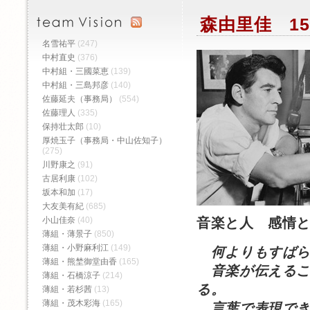
森由里佳 15
名雪祐平
(247)
中村直史
(376)
中村組・三國菜恵
(139)
中村組・三島邦彦
(140)
佐藤延夫（事務局）
(554)
佐藤理人
(335)
保持壮太郎
(10)
厚焼玉子（事務局・中山佐知子）
(275)
川野康之
(91)
古居利康
(102)
坂本和加
(17)
大友美有紀
(685)
小山佳奈
(40)
音楽と人 感情
薄組・薄景子
(850)
薄組・小野麻利江
(149)
何よりもすば
薄組・熊埜御堂由香
(165)
音楽が伝えるこ
薄組・石橋涼子
(214)
る。
薄組・若杉茜
(13)
薄組・茂木彩海
(165)
言葉で表現でき