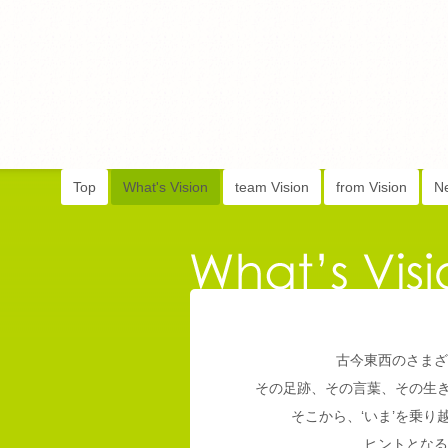
Top
What's Vision
team Vision
from Vision
N
古今東西のさまざ
その足跡、その言葉、その生
そこから、‘いま’を乗
ヒントとなる