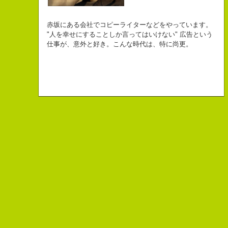
自己紹介ジェネレーターというサイトがある。試しにやってみた。
チームVision 事務局長
なにがしか書いていられるしごとはとっても
長崎県五島市出身
Copy writer
初対面の人によく言われる。
赤坂にある会社でコピーライターなどをやっています。
幸せでとっても怖いですが、きょうもなんとか幸せに
３６歳
10周年キャンペーン中です。
「きれいな名前ですね」
"人を幸せにすることしか言ってはいけない" 広告という
こんちゃっ保持壮太郎っていいます。
生きられてる私は幸せなのかもしれません。
「五島列島はよいところです。
こう返す。「ええ、名前だけは」
仕事が、意外と好き。こんな時代は、特に尚更。
皆からは「保持壮太郎ピーナッツ」って呼ばれてるよ。
なぜかって言うと前にピーナッツを皆に一粒ずつあげたからだよ。
みなさん一度お出かけください。」
beacon communications 勤務
すると、初対面の人が笑ってくれる。
なぜか、皆は喜んでなかったけどね。
ちょっと、気持ちフクザツであるのだが。
ピーナッツ最高！落花生なんて呼ぶなっつーの
バカだけどたぶんいいヤツだ。もっとこんな感じの人になりたい。