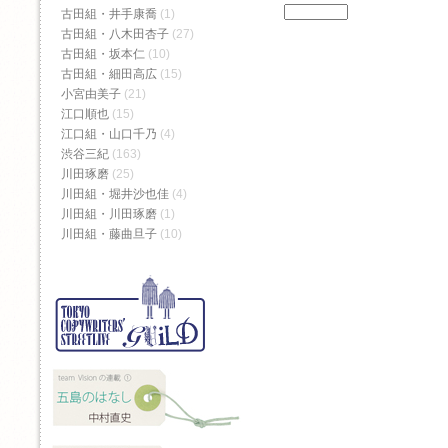
古田組・井手康喬
(1)
古田組・八木田杏子
(27)
古田組・坂本仁
(10)
古田組・細田高広
(15)
小宮由美子
(21)
江口順也
(15)
江口組・山口千乃
(4)
渋谷三紀
(163)
川田琢磨
(25)
川田組・堀井沙也佳
(4)
川田組・川田琢磨
(1)
川田組・藤曲旦子
(10)