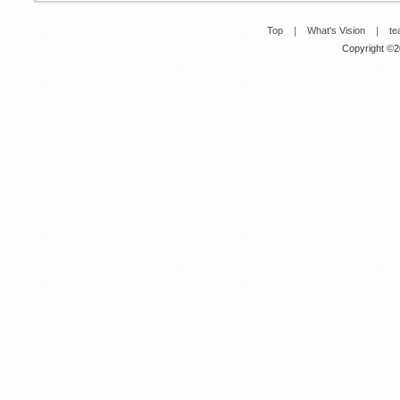
Top
｜
What's Vision
｜
te
Copyright ©20