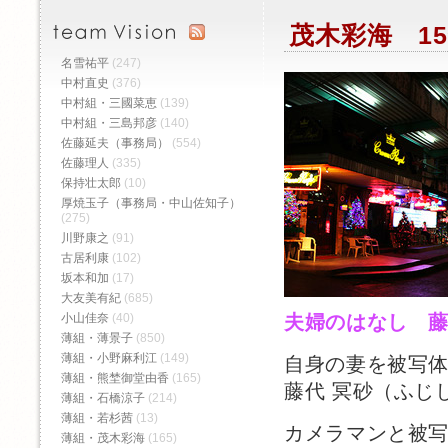
茂木彩海 15
名雪祐平
(247)
中村直史
(376)
中村組・三國菜恵
(139)
中村組・三島邦彦
(140)
佐藤延夫（事務局）
(554)
佐藤理人
(335)
保持壮太郎
(10)
厚焼玉子（事務局・中山佐知子）
(275)
川野康之
(91)
古居利康
(102)
坂本和加
(17)
大友美有紀
(685)
小山佳奈
(40)
夫婦のはなし 
薄組・薄景子
(850)
薄組・小野麻利江
(149)
自身の妻を被写
薄組・熊埜御堂由香
(165)
藤代 冥砂（ふじ
薄組・石橋涼子
(214)
薄組・若杉茜
(13)
カメラマンと被
薄組・茂木彩海
(165)