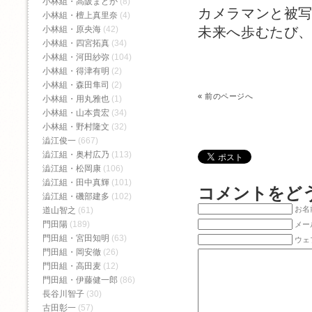
小林組・高阪まどか
(8)
カメラマンと被
小林組・檀上真里奈
(4)
未来へ歩むたび
小林組・原央海
(42)
小林組・四宮拓真
(34)
小林組・河田紗弥
(104)
小林組・得津有明
(2)
小林組・森田隼司
(2)
«
前のページへ
小林組・用丸雅也
(1)
小林組・山本貴宏
(34)
小林組・野村隆文
(32)
澁江俊一
(667)
澁江組・奥村広乃
(113)
澁江組・松岡康
(106)
澁江組・田中真輝
(101)
コメントをど
澁江組・磯部建多
(102)
お名前
道山智之
(61)
門田陽
(189)
メー
門田組・宮田知明
(63)
ウェ
門田組・岡安徹
(26)
門田組・高田麦
(12)
門田組・伊藤健一郎
(86)
長谷川智子
(30)
古田彰一
(57)