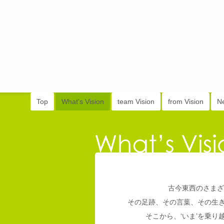
Top
What's Vision
team Vision
from Vision
N
古今東西のさまざ
その足跡、その言葉、その生
そこから、‘いま’を乗