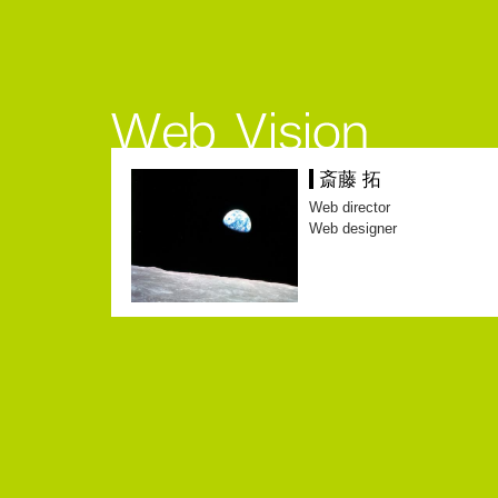
斎藤 拓
Web director
Web designer