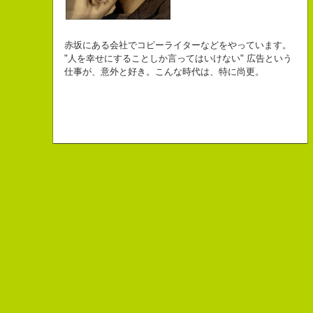
自己紹介ジェネレーターというサイトがある。試しにやってみた。
チームVision 事務局長
なにがしか書いていられるしごとはとっても
長崎県五島市出身
Copy writer
初対面の人によく言われる。
赤坂にある会社でコピーライターなどをやっています。
幸せでとっても怖いですが、きょうもなんとか幸せに
３６歳
10周年キャンペーン中です。
「きれいな名前ですね」
"人を幸せにすることしか言ってはいけない" 広告という
こんちゃっ保持壮太郎っていいます。
生きられてる私は幸せなのかもしれません。
「五島列島はよいところです。
こう返す。「ええ、名前だけは」
仕事が、意外と好き。こんな時代は、特に尚更。
皆からは「保持壮太郎ピーナッツ」って呼ばれてるよ。
なぜかって言うと前にピーナッツを皆に一粒ずつあげたからだよ。
みなさん一度お出かけください。」
beacon communications 勤務
すると、初対面の人が笑ってくれる。
なぜか、皆は喜んでなかったけどね。
ちょっと、気持ちフクザツであるのだが。
ピーナッツ最高！落花生なんて呼ぶなっつーの
バカだけどたぶんいいヤツだ。もっとこんな感じの人になりたい。