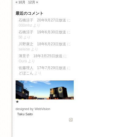
« 10月
12月 »
最近のコメント
石橋涼子 20年9月27日放送
に
000mhz
より
石橋涼子 19年6月30日放送
に
関
より
川野康之 18年6月23日放送
に
selene
より
薄景子 18年3月25日放送
に
Oura
より
佐藤理人 17年7月29日放送
に
どぼこん
より
★
designed by WebVision
Taku Saito