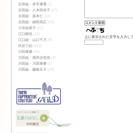
古田組・井手康喬
(1)
古田組・八木田杏子
(27)
古田組・坂本仁
(10)
古田組・細田高広
(15)
小宮由美子
(21)
江口順也
(15)
上に表示された文字を入力し
江口組・山口千乃
(4)
渋谷三紀
(163)
川田琢磨
(25)
川田組・堀井沙也佳
(4)
川田組・川田琢磨
(1)
川田組・藤曲旦子
(10)