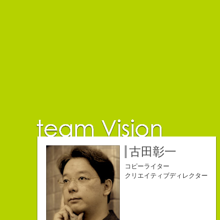
佐藤延夫
保持壮太郎
小山佳奈
中村直史
江口順也
名雪祐平
古田彰一
コピーライター
コピーライター
コピーライター
コピーライター
コピーライター
コピーライター
コピーライター
クリエイティブディレクター
クリエイティブディレクター