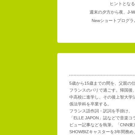
ヒントとなる
週末の夕方から夜、
J-W
Newショートプログラム
5歳から15歳までの間を、父親の
フランスのパリで過ごす。帰国後
中高校に進学し、その後上智大学
係法学科を卒業する。
フランス語作詞・訳詞を手掛け、「E
「ELLE JAPON」誌などで音楽
ビュー記事などを執筆。「CNN東
SHOWBIZキャスターを3年間務め