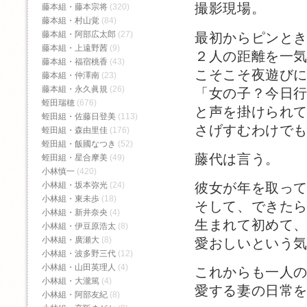
撮影現場。
藤本組・藤本宗将
(320)
藤本組・村山覚
(84)
藤本組・阿部広太郎
(27)
最初からピンと
藤本組・上遠野茜
(9)
２人の距離を一
藤本組・福宿桃香‬
(43)
こそこそ夜遊び
藤本組・仲澤南
(23)
藤本組・永久眞規
(26)
「女の子？今日
蛭田瑞穂
(676)
と声を掛けられ
蛭田組・佐藤日登美
(113)
さげすむわけで
蛭田組・森由里佳
(176)
蛭田組・飯國なつき
(52)
藤代は言う。
蛭田組・星合摩美
(49)
小林慎一
(420)
小林組・坂本弥光
(24)
彼女が年を取っ
小林組・東未歩
(18)
そして、できた
小林組・新井奈央
(4)
生まれて初めて
小林組・伊豆原浩太
(8)
小林組・廣瀬大
(8)
愛おしいという
小林組・波多野三代
(12)
小林組・山田英理人
(4)
これからも一人
小林組・大瀧篤
(4)
愛する妻の日常
小林組・阿部友紀
(8)