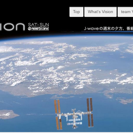
Top
What's Vision
team 