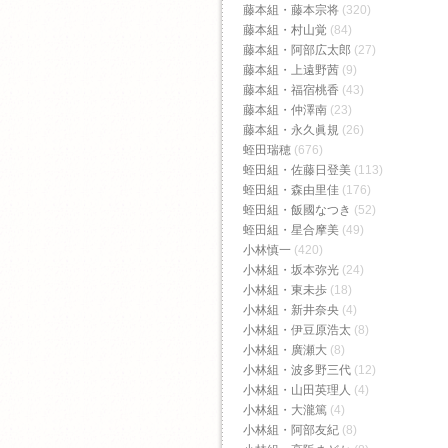
藤本組・藤本宗将
(320)
藤本組・村山覚
(84)
藤本組・阿部広太郎
(27)
藤本組・上遠野茜
(9)
藤本組・福宿桃香‬
(43)
藤本組・仲澤南
(23)
藤本組・永久眞規
(26)
蛭田瑞穂
(676)
蛭田組・佐藤日登美
(113)
蛭田組・森由里佳
(176)
蛭田組・飯國なつき
(52)
蛭田組・星合摩美
(49)
小林慎一
(420)
小林組・坂本弥光
(24)
小林組・東未歩
(18)
小林組・新井奈央
(4)
小林組・伊豆原浩太
(8)
小林組・廣瀬大
(8)
小林組・波多野三代
(12)
小林組・山田英理人
(4)
小林組・大瀧篤
(4)
小林組・阿部友紀
(8)