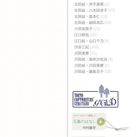
古田組・井手康喬
(1)
古田組・八木田杏子
(27)
古田組・坂本仁
(10)
古田組・細田高広
(15)
小宮由美子
(21)
江口順也
(15)
江口組・山口千乃
(4)
渋谷三紀
(163)
川田琢磨
(25)
川田組・堀井沙也佳
(4)
川田組・川田琢磨
(1)
川田組・藤曲旦子
(10)