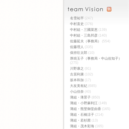
名雪祐平
(247)
中村直史
(376)
中村組・三國菜恵
(139)
中村組・三島邦彦
(140)
佐藤延夫（事務局）
(554)
佐藤理人
(335)
保持壮太郎
(10)
厚焼玉子（事務局・中山佐知子）
(275)
川野康之
(91)
古居利康
(102)
坂本和加
(17)
大友美有紀
(685)
小山佳奈
(40)
薄組・薄景子
(850)
薄組・小野麻利江
(149)
薄組・熊埜御堂由香
(165)
薄組・石橋涼子
(214)
薄組・若杉茜
(13)
薄組・茂木彩海
(165)