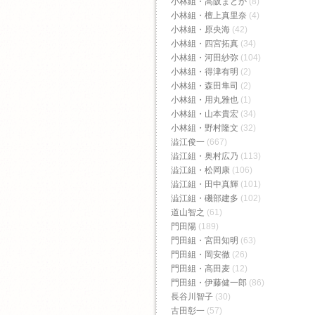
小林組・高阪まどか
(8)
小林組・檀上真里奈
(4)
小林組・原央海
(42)
小林組・四宮拓真
(34)
小林組・河田紗弥
(104)
小林組・得津有明
(2)
小林組・森田隼司
(2)
小林組・用丸雅也
(1)
小林組・山本貴宏
(34)
小林組・野村隆文
(32)
澁江俊一
(667)
澁江組・奥村広乃
(113)
澁江組・松岡康
(106)
澁江組・田中真輝
(101)
澁江組・磯部建多
(102)
道山智之
(61)
門田陽
(189)
門田組・宮田知明
(63)
門田組・岡安徹
(26)
門田組・高田麦
(12)
門田組・伊藤健一郎
(86)
長谷川智子
(30)
古田彰一
(57)