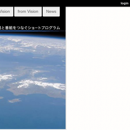
login
Vision
from Vision
News