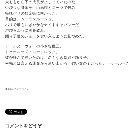
太ももから下の成長が止まっていたのだ。
いびつな身体を、山高帽とスーツで包み、
毎晩パリの歓楽街に向かった。
目的は、ムーランルージュ。
パリで最もにぎやかなナイトキャバレーだ。
浴びるように酒を飲み、
踊り子達のショーを食い入るように見つめた。
アールヌーヴォーの小さな巨匠、
トゥールーズ・ロートレック。
彼が好んで描いたのは、名もなき娼婦や踊り子。
幸福とは言えぬ運命から這い上がる、強い女の姿だった。トゥールー
«
前のページへ
コメントをどうぞ