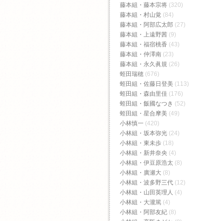
藤本組・藤本宗将
(320)
藤本組・村山覚
(84)
藤本組・阿部広太郎
(27)
藤本組・上遠野茜
(9)
藤本組・福宿桃香‬
(43)
藤本組・仲澤南
(23)
藤本組・永久眞規
(26)
蛭田瑞穂
(676)
蛭田組・佐藤日登美
(113)
蛭田組・森由里佳
(176)
蛭田組・飯國なつき
(52)
蛭田組・星合摩美
(49)
小林慎一
(420)
小林組・坂本弥光
(24)
小林組・東未歩
(18)
小林組・新井奈央
(4)
小林組・伊豆原浩太
(8)
小林組・廣瀬大
(8)
小林組・波多野三代
(12)
小林組・山田英理人
(4)
小林組・大瀧篤
(4)
小林組・阿部友紀
(8)