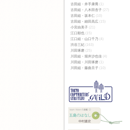
古田組・井手康喬
(1)
古田組・八木田杏子
(27)
古田組・坂本仁
(10)
古田組・細田高広
(15)
小宮由美子
(21)
江口順也
(15)
江口組・山口千乃
(4)
渋谷三紀
(163)
川田琢磨
(25)
川田組・堀井沙也佳
(4)
川田組・川田琢磨
(1)
川田組・藤曲旦子
(10)