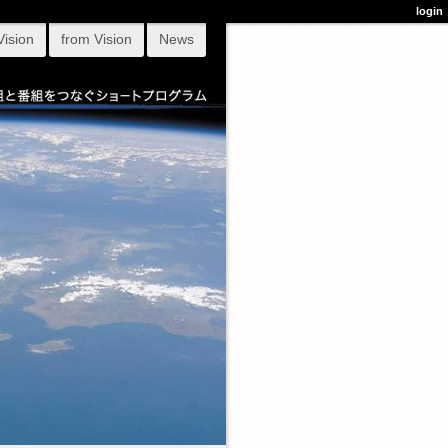
login
Vision
from Vision
News