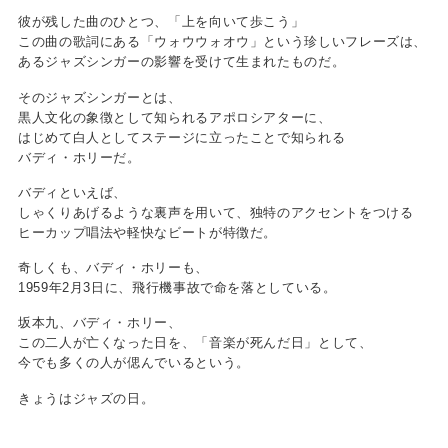
彼が残した曲のひとつ、「上を向いて歩こう」
この曲の歌詞にある「ウォウウォオウ」という珍しいフレーズは、
あるジャズシンガーの影響を受けて生まれたものだ。
そのジャズシンガーとは、
黒人文化の象徴として知られるアポロシアターに、
はじめて白人としてステージに立ったことで知られる
バディ・ホリーだ。
バディといえば、
しゃくりあげるような裏声を用いて、独特のアクセントをつける
ヒーカップ唱法や軽快なビートが特徴だ。
奇しくも、バディ・ホリーも、
1959年2月3日に、飛行機事故で命を落としている。
坂本九、バディ・ホリー、
この二人が亡くなった日を、「音楽が死んだ日」として、
今でも多くの人が偲んでいるという。
きょうはジャズの日。