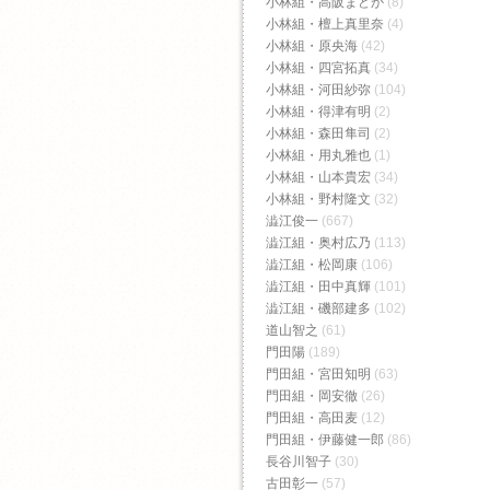
小林組・高阪まどか
(8)
小林組・檀上真里奈
(4)
小林組・原央海
(42)
小林組・四宮拓真
(34)
小林組・河田紗弥
(104)
小林組・得津有明
(2)
小林組・森田隼司
(2)
小林組・用丸雅也
(1)
小林組・山本貴宏
(34)
小林組・野村隆文
(32)
澁江俊一
(667)
澁江組・奥村広乃
(113)
澁江組・松岡康
(106)
澁江組・田中真輝
(101)
澁江組・磯部建多
(102)
道山智之
(61)
門田陽
(189)
門田組・宮田知明
(63)
門田組・岡安徹
(26)
門田組・高田麦
(12)
門田組・伊藤健一郎
(86)
長谷川智子
(30)
古田彰一
(57)