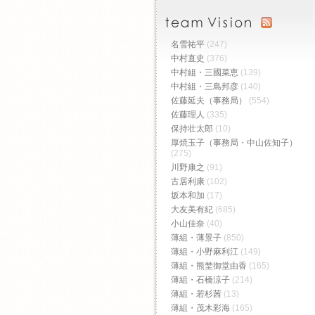
名雪祐平
(247)
中村直史
(376)
中村組・三國菜恵
(139)
中村組・三島邦彦
(140)
佐藤延夫（事務局）
(554)
佐藤理人
(335)
保持壮太郎
(10)
厚焼玉子（事務局・中山佐知子）
(275)
川野康之
(91)
古居利康
(102)
坂本和加
(17)
大友美有紀
(685)
小山佳奈
(40)
薄組・薄景子
(850)
薄組・小野麻利江
(149)
薄組・熊埜御堂由香
(165)
薄組・石橋涼子
(214)
薄組・若杉茜
(13)
薄組・茂木彩海
(165)