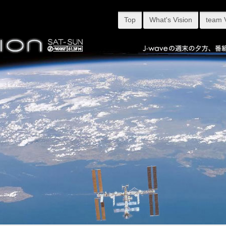
Top
What's Vision
team 