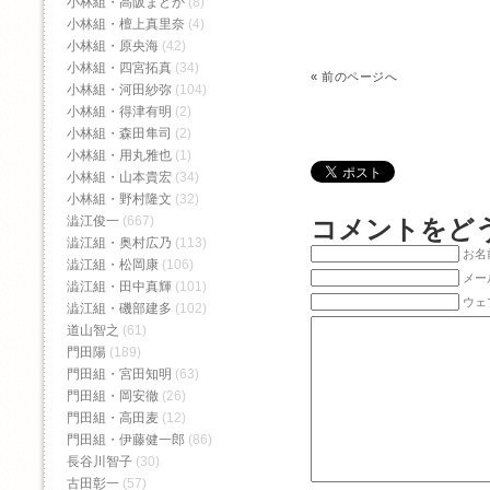
小林組・高阪まどか
(8)
小林組・檀上真里奈
(4)
小林組・原央海
(42)
小林組・四宮拓真
(34)
«
前のページへ
小林組・河田紗弥
(104)
小林組・得津有明
(2)
小林組・森田隼司
(2)
小林組・用丸雅也
(1)
小林組・山本貴宏
(34)
小林組・野村隆文
(32)
澁江俊一
(667)
コメントをど
澁江組・奥村広乃
(113)
お名前
澁江組・松岡康
(106)
メー
澁江組・田中真輝
(101)
ウェ
澁江組・磯部建多
(102)
道山智之
(61)
門田陽
(189)
門田組・宮田知明
(63)
門田組・岡安徹
(26)
門田組・高田麦
(12)
門田組・伊藤健一郎
(86)
長谷川智子
(30)
古田彰一
(57)