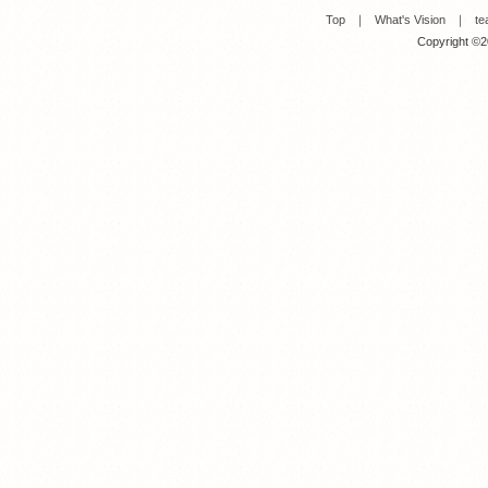
Top
｜
What's Vision
｜
te
Copyright ©20