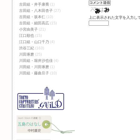
古田組・井手康喬
(1)
古田組・八木田杏子
(27)
古田組・坂本仁
(10)
上に表示された文字を入力し
古田組・細田高広
(15)
小宮由美子
(21)
江口順也
(15)
江口組・山口千乃
(4)
渋谷三紀
(163)
川田琢磨
(25)
川田組・堀井沙也佳
(4)
川田組・川田琢磨
(1)
川田組・藤曲旦子
(10)