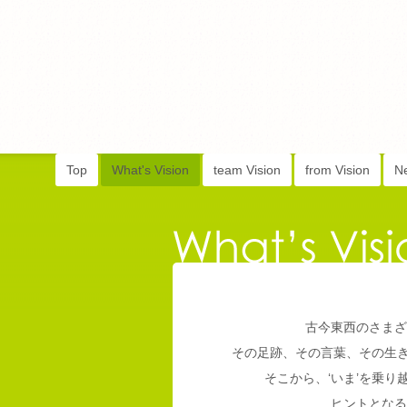
Top
What's Vision
team Vision
from Vision
N
古今東西のさまざ
その足跡、その言葉、その生
そこから、‘いま’を乗
ヒントとなる