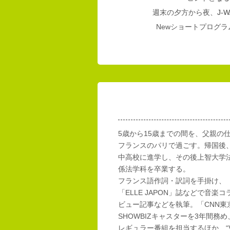
週末の夕方から夜、
J-W
Newショートプログラム
5歳から15歳までの間を、父親の
フランスのパリで過ごす。帰国後
中高校に進学し、その後上智大学
係法学科を卒業する。
フランス語作詞・訳詞を手掛け、「E
「ELLE JAPON」誌などで音楽
ビュー記事などを執筆。「CNN東
SHOWBIZキャスターを3年間務め
レギュラー番組を担当するほか、“Vi