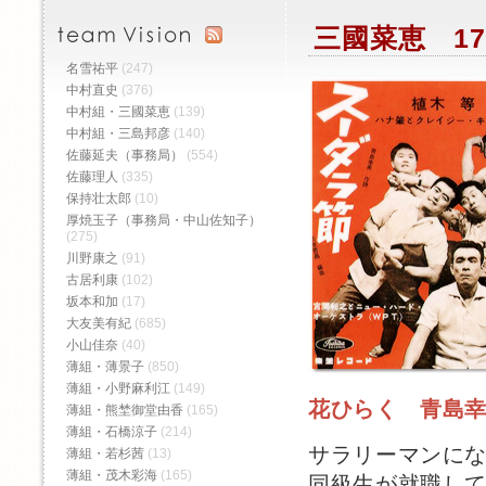
三國菜恵 17
名雪祐平
(247)
中村直史
(376)
中村組・三國菜恵
(139)
中村組・三島邦彦
(140)
佐藤延夫（事務局）
(554)
佐藤理人
(335)
保持壮太郎
(10)
厚焼玉子（事務局・中山佐知子）
(275)
川野康之
(91)
古居利康
(102)
坂本和加
(17)
大友美有紀
(685)
小山佳奈
(40)
薄組・薄景子
(850)
薄組・小野麻利江
(149)
花ひらく 青島
薄組・熊埜御堂由香
(165)
薄組・石橋涼子
(214)
サラリーマンに
薄組・若杉茜
(13)
薄組・茂木彩海
(165)
同級生が就職し