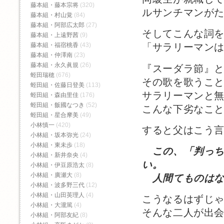
藤本組・藤本宗将
(320)
ルサンチマンが
藤本組・村山覚
(84)
藤本組・阿部広太郎
(27)
そしてこんな詞
藤本組・上遠野茜
(9)
藤本組・福宿桃香‬
(43)
「サラリーマン
藤本組・仲澤南
(23)
藤本組・永久眞規
(26)
『スーダラ節』
蛭田瑞穂
(676)
その歌を歌うこ
蛭田組・佐藤日登美
(113)
サラリーマンと
蛭田組・森由里佳
(176)
蛭田組・飯國なつき
(52)
こんな下劣なこ
蛭田組・星合摩美
(49)
小林慎一
(420)
すると父はこう
小林組・坂本弥光
(24)
小林組・東未歩
(18)
この、「判っ
小林組・新井奈央
(4)
い。
小林組・伊豆原浩太
(8)
小林組・廣瀬大
(8)
人間てものはな
小林組・波多野三代
(12)
小林組・山田英理人
(4)
こうなるはずじ
小林組・大瀧篤
(4)
そんな二人が出
小林組・阿部友紀
(8)