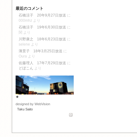
最近のコメント
石橋涼子 20年9月27日放送
に
000mhz
より
石橋涼子 19年6月30日放送
に
関
より
川野康之 18年6月23日放送
に
selene
より
薄景子 18年3月25日放送
に
Oura
より
佐藤理人 17年7月29日放送
に
どぼこん
より
★
designed by WebVision
Taku Saito