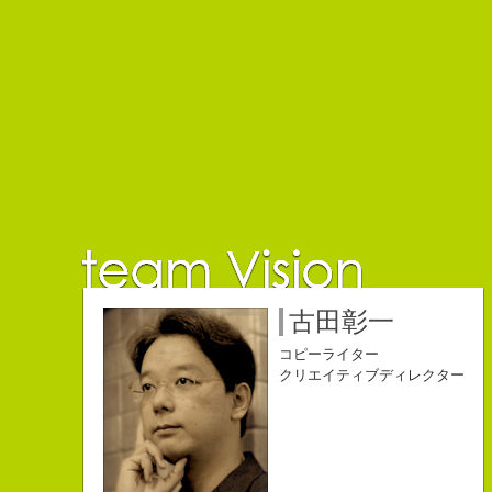
佐藤延夫
保持壮太郎
小山佳奈
中村直史
江口順也
名雪祐平
古田彰一
コピーライター
コピーライター
コピーライター
コピーライター
コピーライター
コピーライター
コピーライター
クリエイティブディレクター
クリエイティブディレクター