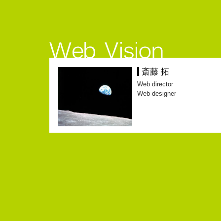
斎藤 拓
Web director
Web designer