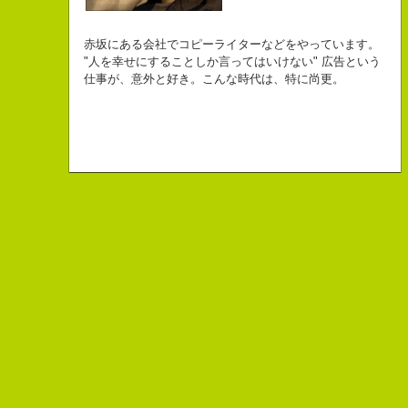
自己紹介ジェネレーターというサイトがある。試しにやってみた。
チームVision 事務局長
なにがしか書いていられるしごとはとっても
長崎県五島市出身
Copy writer
初対面の人によく言われる。
赤坂にある会社でコピーライターなどをやっています。
幸せでとっても怖いですが、きょうもなんとか幸せに
３６歳
10周年キャンペーン中です。
「きれいな名前ですね」
"人を幸せにすることしか言ってはいけない" 広告という
こんちゃっ保持壮太郎っていいます。
生きられてる私は幸せなのかもしれません。
「五島列島はよいところです。
こう返す。「ええ、名前だけは」
仕事が、意外と好き。こんな時代は、特に尚更。
皆からは「保持壮太郎ピーナッツ」って呼ばれてるよ。
なぜかって言うと前にピーナッツを皆に一粒ずつあげたからだよ。
みなさん一度お出かけください。」
beacon communications 勤務
すると、初対面の人が笑ってくれる。
なぜか、皆は喜んでなかったけどね。
ちょっと、気持ちフクザツであるのだが。
ピーナッツ最高！落花生なんて呼ぶなっつーの
バカだけどたぶんいいヤツだ。もっとこんな感じの人になりたい。