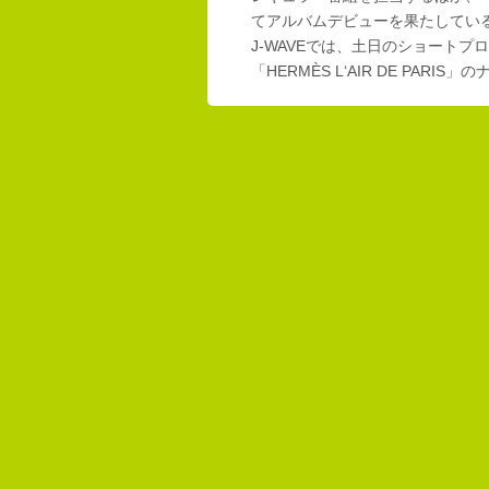
てアルバムデビューを果たしてい
J-WAVEでは、土日のショートプロ
「HERMÈS L‘AIR DE PAR