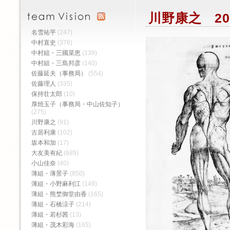
川野康之 20
名雪祐平
(247)
中村直史
(376)
中村組・三國菜恵
(139)
中村組・三島邦彦
(140)
佐藤延夫（事務局）
(554)
佐藤理人
(335)
保持壮太郎
(10)
厚焼玉子（事務局・中山佐知子）
(275)
川野康之
(91)
古居利康
(102)
坂本和加
(17)
大友美有紀
(685)
小山佳奈
(40)
薄組・薄景子
(850)
薄組・小野麻利江
(149)
薄組・熊埜御堂由香
(165)
薄組・石橋涼子
(214)
薄組・若杉茜
(13)
薄組・茂木彩海
(165)