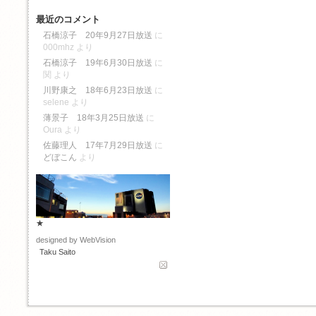
最近のコメント
石橋涼子 20年9月27日放送
に
000mhz
より
石橋涼子 19年6月30日放送
に
関
より
川野康之 18年6月23日放送
に
selene
より
薄景子 18年3月25日放送
に
Oura
より
佐藤理人 17年7月29日放送
に
どぼこん
より
★
designed by WebVision
Taku Saito