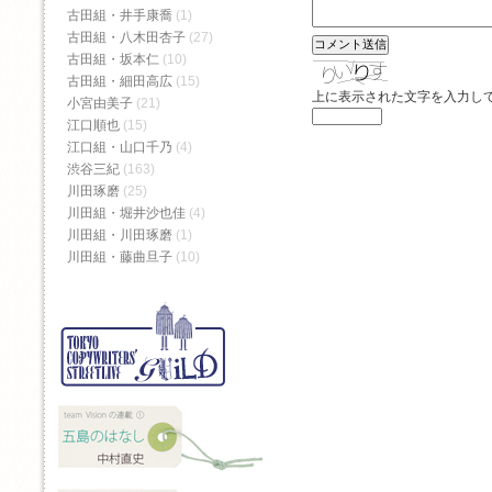
古田組・井手康喬
(1)
古田組・八木田杏子
(27)
古田組・坂本仁
(10)
古田組・細田高広
(15)
上に表示された文字を入力し
小宮由美子
(21)
江口順也
(15)
江口組・山口千乃
(4)
渋谷三紀
(163)
川田琢磨
(25)
川田組・堀井沙也佳
(4)
川田組・川田琢磨
(1)
川田組・藤曲旦子
(10)