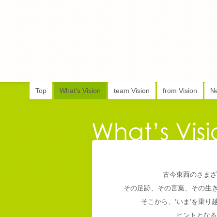
Top
What's Vision
team Vision
from Vision
N
古今東西のさまざ
その足跡、その言葉、その生
そこから、‘いま’を乗
ヒントとなる