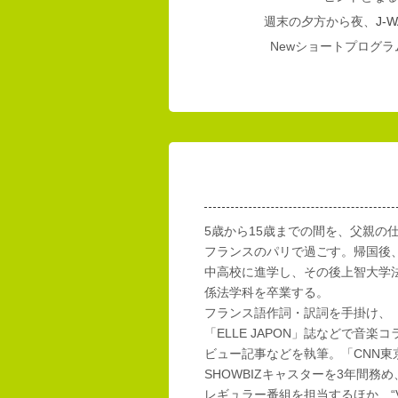
週末の夕方から夜、
J-W
Newショートプログラム
5歳から15歳までの間を、父親の
フランスのパリで過ごす。帰国後
中高校に進学し、その後上智大学
係法学科を卒業する。
フランス語作詞・訳詞を手掛け、「E
「ELLE JAPON」誌などで音楽
ビュー記事などを執筆。「CNN東
SHOWBIZキャスターを3年間務め
レギュラー番組を担当するほか、“Vi