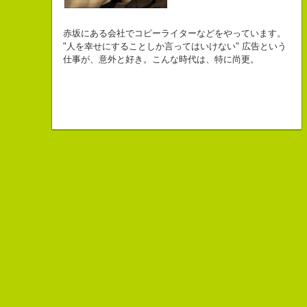
自己紹介ジェネレーターというサイトがある。試しにやってみた。
チームVision 事務局長
なにがしか書いていられるしごとはとっても
長崎県五島市出身
Copy writer
初対面の人によく言われる。
赤坂にある会社でコピーライターなどをやっています。
幸せでとっても怖いですが、きょうもなんとか幸せに
３６歳
10周年キャンペーン中です。
「きれいな名前ですね」
"人を幸せにすることしか言ってはいけない" 広告という
こんちゃっ保持壮太郎っていいます。
生きられてる私は幸せなのかもしれません。
「五島列島はよいところです。
こう返す。「ええ、名前だけは」
仕事が、意外と好き。こんな時代は、特に尚更。
皆からは「保持壮太郎ピーナッツ」って呼ばれてるよ。
なぜかって言うと前にピーナッツを皆に一粒ずつあげたからだよ。
みなさん一度お出かけください。」
beacon communications 勤務
すると、初対面の人が笑ってくれる。
なぜか、皆は喜んでなかったけどね。
ちょっと、気持ちフクザツであるのだが。
ピーナッツ最高！落花生なんて呼ぶなっつーの
バカだけどたぶんいいヤツだ。もっとこんな感じの人になりたい。