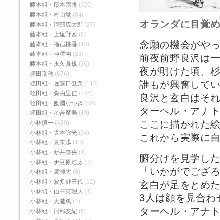
藤本組・藤本宗将
(320)
藤本組・村山覚
(84)
オランダに目覚
藤本組・阿部広太郎
(27)
藤本組・上遠野茜
(9)
念願の機会がや
藤本組・福宿桃香‬
(43)
藤本組・仲澤南
(23)
前夜前野良沢は
藤本組・永久眞規
(26)
夜が明けた頃、
蛭田瑞穂
(676)
誰もが興奮して
蛭田組・佐藤日登美
(113)
蛭田組・森由里佳
(176)
良沢と玄白はそ
蛭田組・飯國なつき
(52)
ターヘル・アナ
蛭田組・星合摩美
(49)
ここに描かれた
小林慎一
(420)
小林組・坂本弥光
(24)
これから実際に
小林組・東未歩
(18)
小林組・新井奈央
(4)
腑分けを見学し
小林組・伊豆原浩太
(8)
「いかがでござ
小林組・廣瀬大
(8)
小林組・波多野三代
(12)
玄白が足をとめ
小林組・山田英理人
(4)
3人は顔を見合わ
小林組・大瀧篤
(4)
ターヘル・アナ
小林組・阿部友紀
(8)