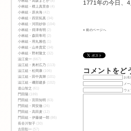
小林組・高阪まどか
(8)
1771年の今日、
小林組・檀上真里奈
(4)
小林組・原央海
(42)
小林組・四宮拓真
(34)
小林組・河田紗弥
(104)
小林組・得津有明
(2)
«
前のページへ
小林組・森田隼司
(2)
小林組・用丸雅也
(1)
小林組・山本貴宏
(34)
小林組・野村隆文
(32)
澁江俊一
(667)
澁江組・奥村広乃
(113)
コメントをど
澁江組・松岡康
(106)
澁江組・田中真輝
(101)
お名前
澁江組・磯部建多
(102)
メー
道山智之
(61)
ウェ
門田陽
(189)
門田組・宮田知明
(63)
門田組・岡安徹
(26)
門田組・高田麦
(12)
門田組・伊藤健一郎
(86)
長谷川智子
(30)
古田彰一
(57)