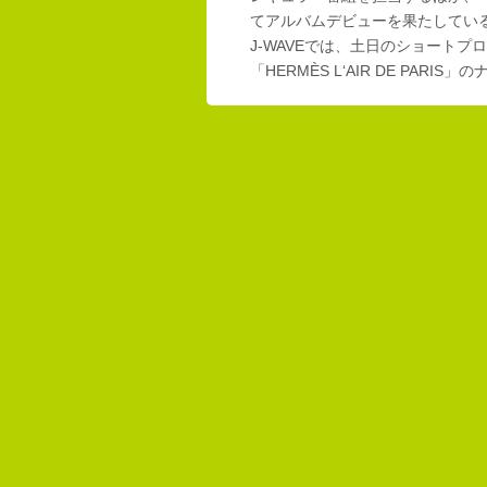
てアルバムデビューを果たしてい
J-WAVEでは、土日のショートプロ
「HERMÈS L‘AIR DE PAR