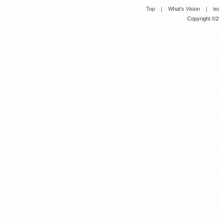
Top
｜
What's Vision
｜
te
Copyright ©20