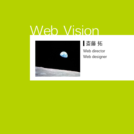
斎藤 拓
Web director
Web designer