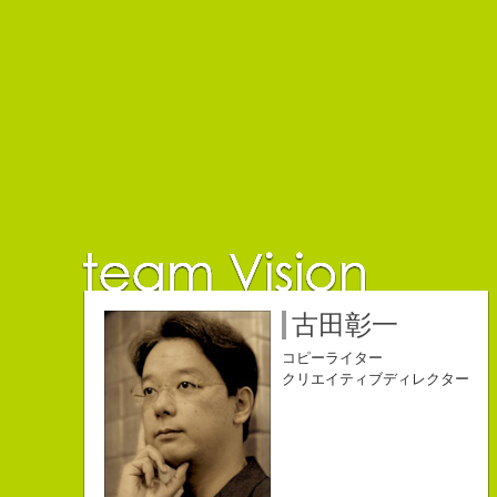
佐藤延夫
保持壮太郎
小山佳奈
中村直史
江口順也
名雪祐平
古田彰一
コピーライター
コピーライター
コピーライター
コピーライター
コピーライター
コピーライター
コピーライター
クリエイティブディレクター
クリエイティブディレクター