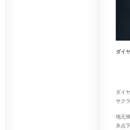
ダイ
ス
ダイ
サク
地元
氷点下