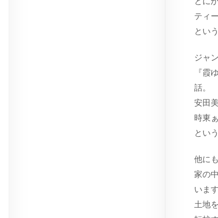
とに
ティ
とい
ジャ
『霞ゆ
話。
安田
時東
とい
他に
家の
いま
土地