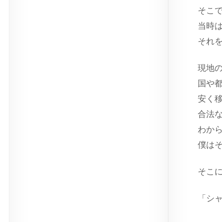
そこ
当時
それ
現地
国や
安く
合法
わか
僕は
そこ
「シ