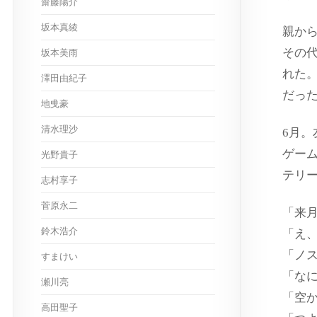
齋藤陽介
坂本真綾
親か
その
坂本美雨
れた
澤田由紀子
だっ
地曵豪
清水理沙
6月
ゲー
光野貴子
テリ
志村享子
菅原永二
「来
鈴木浩介
「え
「ノ
すまけい
「な
瀬川亮
「空
高田聖子