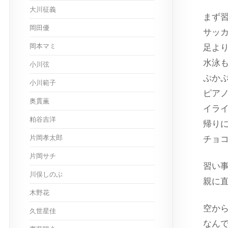
大川征義
まず
岡田優
サッ
岡本マミ
足よ
水泳
小川弦
ぷか
小川範子
ピア
奥貫薫
イラ
粕谷吉洋
帰り
片岡孝太郎
チョ
片岡サチ
習い
川俣しのぶ
親に
木野花
空か
久世星佳
なん