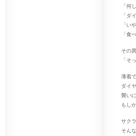
「何
「ダ
「い
「食
その
「そ
薄着
ダイ
襲い
もし
サク
そん