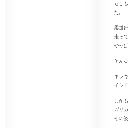
もし
た。
柔道
走っ
やっ
そん
キラ
イシ
しか
ガリ
その