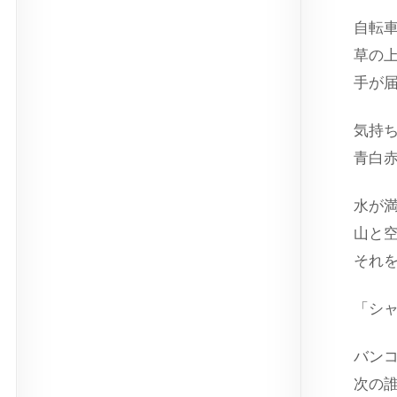
自転
草の
手が
気持
青白
水が
山と
それ
「シ
バン
次の