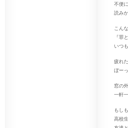
不便
読み
こん
『罪
いつ
疲れ
ぼー
窓の
一軒
もし
高校
友達