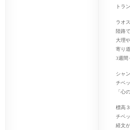
トラ
ラオ
陸路
大理
寄り
3週
シャ
チベ
「心
標高
チベ
経文