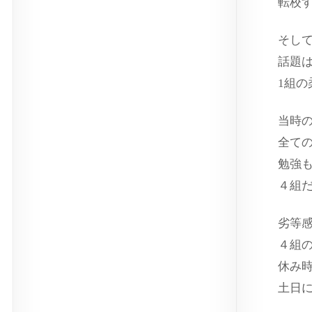
転校
そし
話題
1組
当時
全て
勉強
４組
劣等
４組
休み
土日