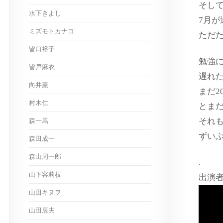
そし
水下きよし
7月
ミズモトカナコ
ただ
皆口裕子
勉強
皆戸麻衣
遅れ
向井薫
まだ2
村木仁
とま
それ
森一馬
ずい
森田成一
森山周一郎
.
山下容莉枝
出演
山田キヌヲ
山田辰夫