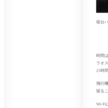
寝台
ス
時間
ラオ
25時
飛行
寝る
Wi-F