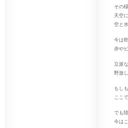
その
天空
空と
今は
赤や
立派
野放
もし
ここ
でも
今は