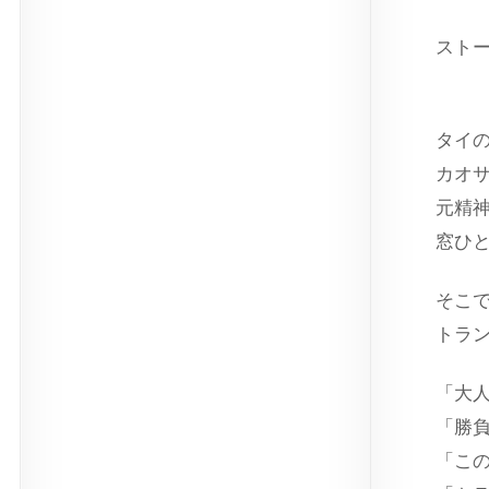
スト
出演
タイ
カオ
元精
窓ひ
そこ
トラ
「大
「勝
「こ