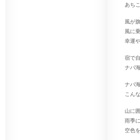
あち
風が
風に
幸運
宿で
ナパ
ナパ
こん
山に
雨季
空色