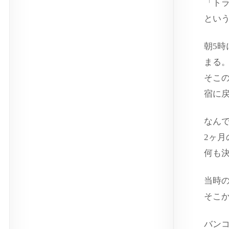
「ト
とい
朝5
まる
そこ
宿に
なん
2ヶ
何も
当時
そこ
バン