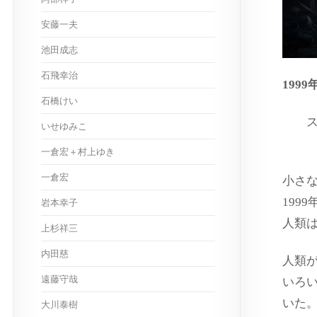
安藤一夫
池田成志
石飛幸治
199
石橋けい
ス
いせゆみこ
一倉宏＋村上ゆき
一倉宏
小さ
199
岩本幸子
人類
上杉祥三
内田慈
人類
遠藤守哉
いろ
いた
大川泰樹