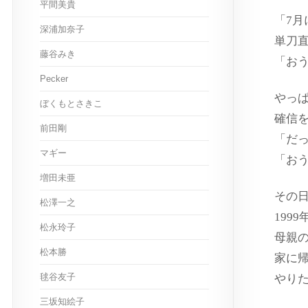
平間美貴
「7
深浦加奈子
単刀
藤谷みき
「お
Pecker
やっ
ぼくもとさきこ
確信
前田剛
「だ
マギー
「お
増田未亜
その
松澤一之
199
松永玲子
母親
松本勝
家に
毬谷友子
やり
三坂知絵子