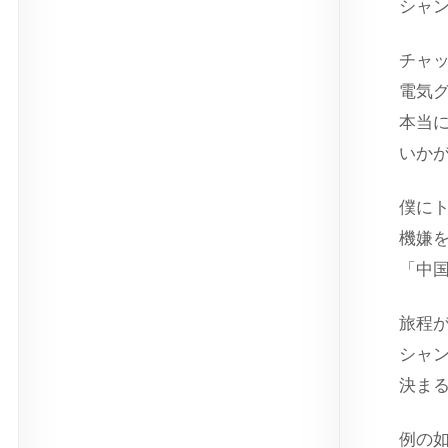
シャ
チャ
電気グ
本当
いか
僕に
機嫌
「中
旅程
シャ
決ま
例の