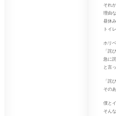
それ
理由
昼休
トイ
ホリ
「詫
急に
と言
「詫
その
僕と
そん