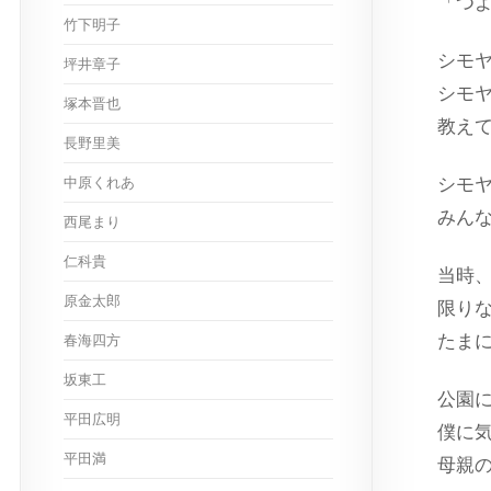
「つ
竹下明子
シモ
坪井章子
シモ
塚本晋也
教え
長野里美
中原くれあ
シモ
みん
西尾まり
仁科貴
当時
原金太郎
限り
たま
春海四方
坂東工
公園
平田広明
僕に
平田満
母親