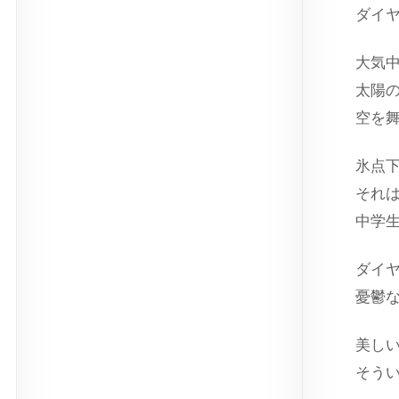
ダイ
大気
太陽
空を
氷点
それ
中学
ダイ
憂鬱
美し
そう