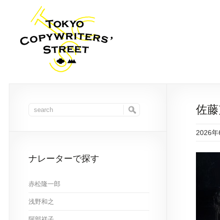
佐藤
2026
ナレーターで探す
赤松隆一郎
浅野和之
阿部祥子