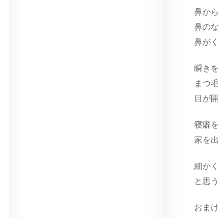
鼻か
鼻の
鼻が
瞬き
まつ
目が
寝癖
家を
細か
と思
おま