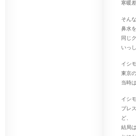
寒暖
そん
鼻水
同じ
いっ
イシ
東京
当時
イシ
プレ
ど、
結局は