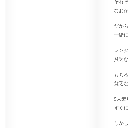
それ
なお
だか
一緒
レンタ
貧乏
もち
貧乏
5人
すぐ
しか