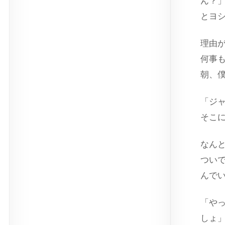
ん？
とヨ
理由
何事
朝、
「ジ
そこ
なん
つい
んで
「や
しょ