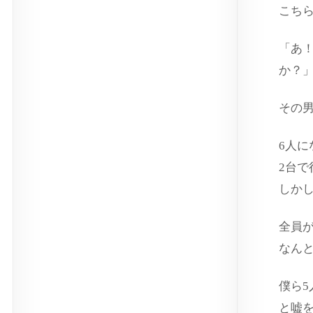
こち
「あ
か？
その
6人
2台
しか
全員
なん
僕ら
と嘘