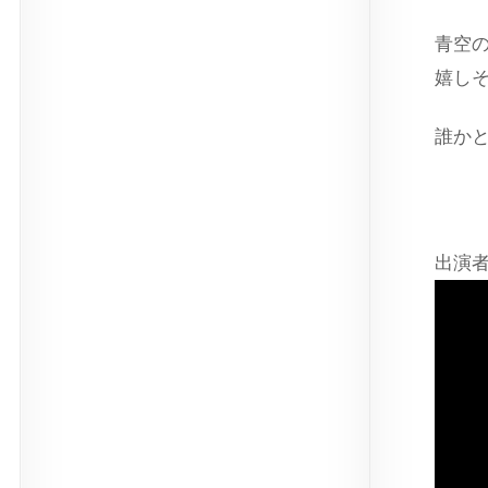
青空
嬉し
誰か
出演