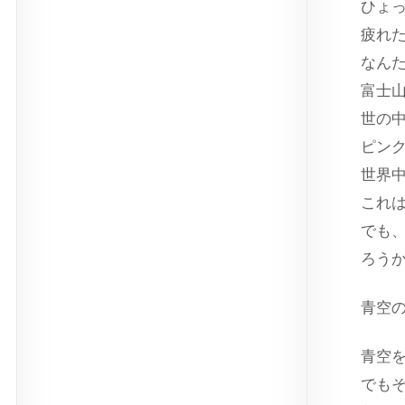
ひょ
疲れ
なん
富士
世の
ピン
世界
これ
でも
ろう
青空
青空
でも