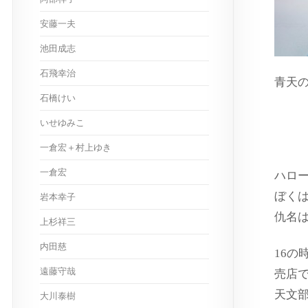
安藤一夫
池田成志
石飛幸治
青天
石橋けい
ス
いせゆみこ
一倉宏＋村上ゆき
一倉宏
ハロ
ぼく
岩本幸子
仇名
上杉祥三
内田慈
16の
遠藤守哉
売店
天文
大川泰樹