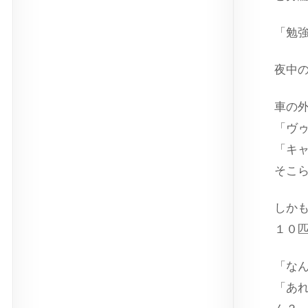
「勉
夜中
車の
「ヴ
「キ
そこ
しか
１０
「な
「あ