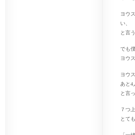
ヨウ
い、
と言
でも
ヨウ
ヨウ
あと
と言
７つ
とて