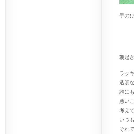
手の
ス
朝起
ラッ
透明
誰に
悪い
考え
いつ
それ