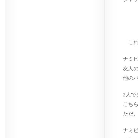
ス
「こ
ナミ
友人
他の
2人
こち
ただ
ナミ