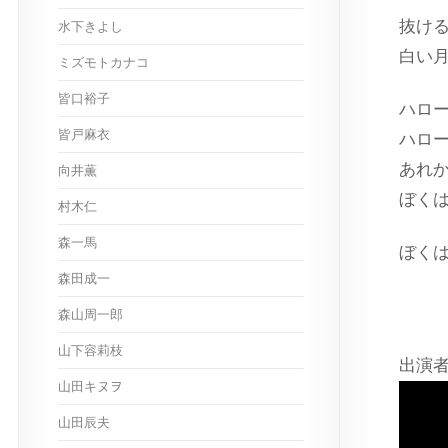
抜け
水下きよし
白い
ミズモトカナコ
皆口裕子
ハロ
皆戸麻衣
ハロ
あれ
向井薫
ぼく
村木仁
森一馬
ぼく
森田成一
森山周一郎
山下容莉枝
出演者
山田キヌヲ
山田辰夫