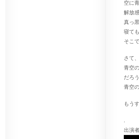
空に
解放
真っ
寝て
そこ
さて
青空
だろ
青空
もう
.
出演