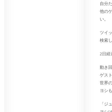
自分
他の
い。
ツイ
検索
2日経
動き
ゲス
世界
ヨシ
「ジ
ヨシ