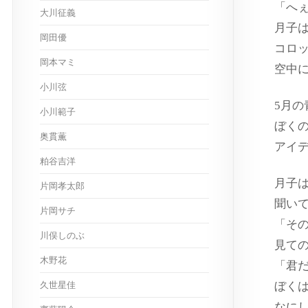
「へ
大川征義
月子
岡田優
コロ
岡本マミ
空中
小川弦
5月の
小川範子
ぼく
奥貫薫
アイ
粕谷吉洋
月子
片岡孝太郎
聞い
片岡サチ
「そ
川俣しのぶ
見て
木野花
「君
久世星佳
ぼく
なに