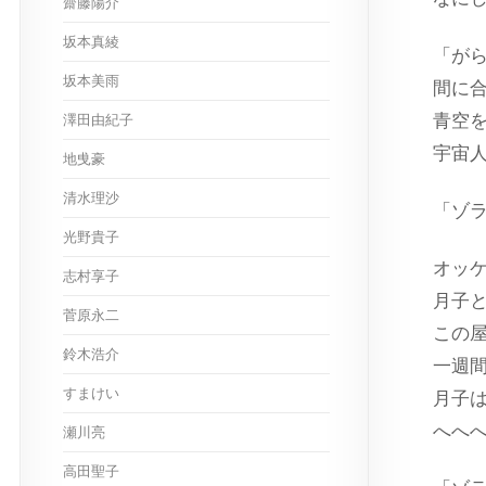
齋藤陽介
坂本真綾
「が
坂本美雨
間に
青空
澤田由紀子
宇宙
地曵豪
清水理沙
「ゾ
光野貴子
オッ
志村享子
月子
菅原永二
この
鈴木浩介
一週
すまけい
月子
へへ
瀬川亮
高田聖子