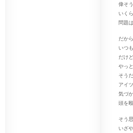
偉そ
いく
問題
だか
いつ
だけ
やっ
そう
アイ
気づ
頭を
そう
いざ