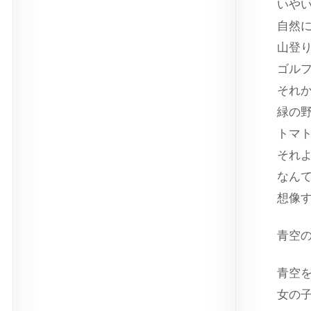
いや
自然
山登
ゴル
それ
緑の
トマ
それ
なん
想像
青空
青空
女の