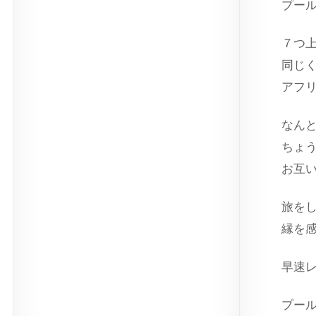
プー
７つ
同じ
アフ
なん
ちょ
お互
旅を
縁を
早速
プー