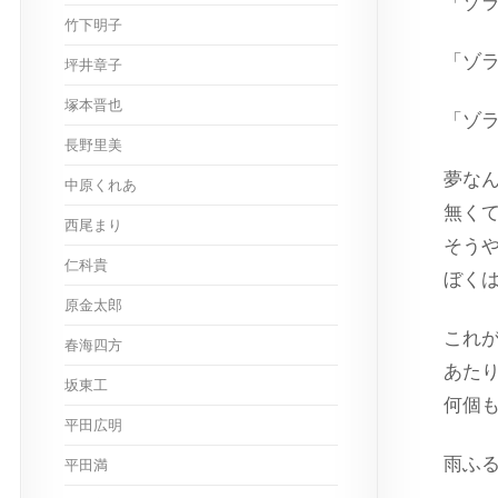
「ゾ
竹下明子
「ゾ
坪井章子
塚本晋也
「ゾ
長野里美
夢な
中原くれあ
無く
西尾まり
そう
仁科貴
ぼく
原金太郎
これ
春海四方
あた
坂東工
何個
平田広明
雨ふ
平田満