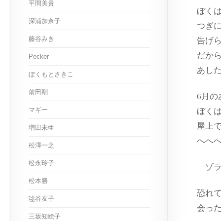
平間美貴
ぼく
深浦加奈子
つぎ
藤谷みき
告げ
だか
Pecker
あし
ぼくもとさきこ
前田剛
6月
マギー
ぼく
屋上
増田未亜
へへ
松澤一之
松永玲子
「ゾ
松本勝
恐れ
毬谷友子
会っ
三坂知絵子