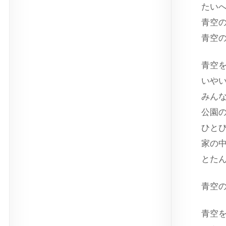
たい
青空
青空
青空
いや
みん
公園
ひと
家の
とた
青空
青空