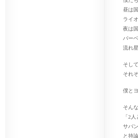
僕た
昼は
ライ
夜は
バー
流れ
そし
それ
僕と
そん
「2
サバ
と持