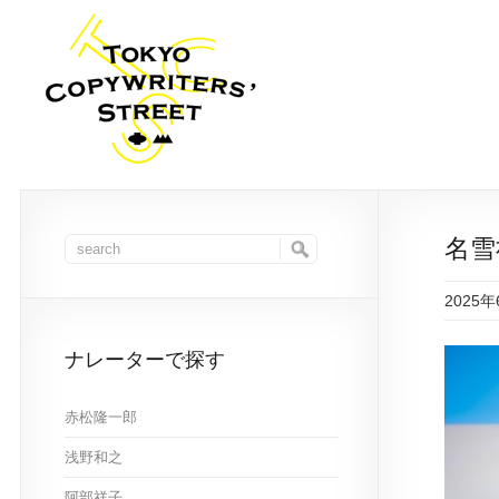
名雪
2025
ナレーターで探す
赤松隆一郎
浅野和之
阿部祥子