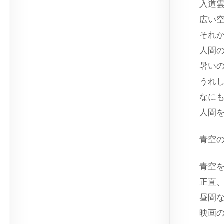
入道
広い
それ
人間
暑い
うれ
なに
人間
青空
青空
正直
昼間
映画