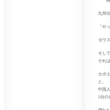
「一
九州
「や
ヨウ
そし
それ
カポ
と、
中国
2台