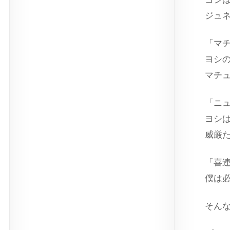
ジュ
「マ
ヨシ
マチ
「ニ
ヨシ
威厳
「喜
僕は
そん