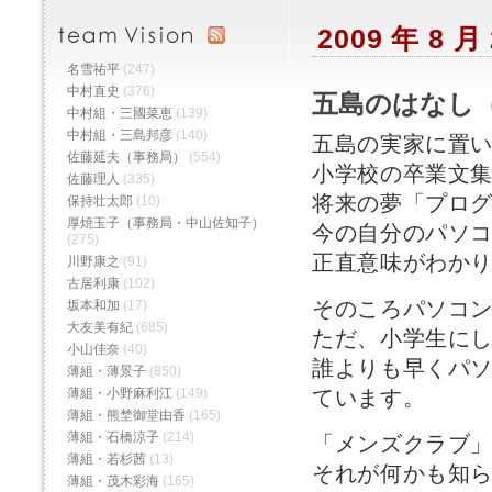
2009 年 8 
名雪祐平
(247)
中村直史
(376)
五島のはなし（
中村組・三國菜恵
(139)
中村組・三島邦彦
(140)
五島の実家に置
佐藤延夫（事務局）
(554)
小学校の卒業文
佐藤理人
(335)
将来の夢「プロ
保持壮太郎
(10)
厚焼玉子（事務局・中山佐知子）
今の自分のパソ
(275)
正直意味がわか
川野康之
(91)
古居利康
(102)
そのころパソコ
坂本和加
(17)
大友美有紀
(685)
ただ、小学生に
小山佳奈
(40)
誰よりも早くパ
薄組・薄景子
(850)
薄組・小野麻利江
(149)
ています。
薄組・熊埜御堂由香
(165)
薄組・石橋涼子
(214)
「メンズクラブ
薄組・若杉茜
(13)
それが何かも知
薄組・茂木彩海
(165)