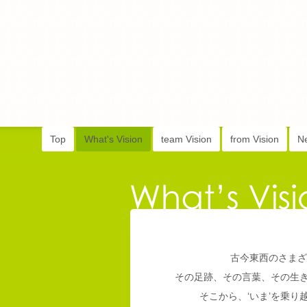
Top
What's Vision
team Vision
from Vision
N
古今東西のさまざ
その足跡、その言葉、その生
そこから、‘いま’を乗