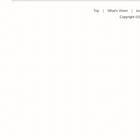
Top
｜
What's Vision
｜
te
Copyright ©20