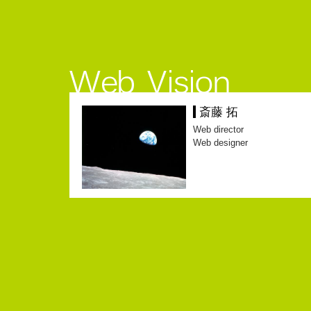
斎藤 拓
Web director
Web designer