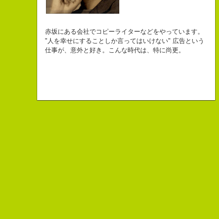
自己紹介ジェネレーターというサイトがある。試しにやってみた。
チームVision 事務局長
なにがしか書いていられるしごとはとっても
長崎県五島市出身
Copy writer
初対面の人によく言われる。
赤坂にある会社でコピーライターなどをやっています。
幸せでとっても怖いですが、きょうもなんとか幸せに
３６歳
10周年キャンペーン中です。
「きれいな名前ですね」
"人を幸せにすることしか言ってはいけない" 広告という
こんちゃっ保持壮太郎っていいます。
生きられてる私は幸せなのかもしれません。
「五島列島はよいところです。
こう返す。「ええ、名前だけは」
仕事が、意外と好き。こんな時代は、特に尚更。
皆からは「保持壮太郎ピーナッツ」って呼ばれてるよ。
なぜかって言うと前にピーナッツを皆に一粒ずつあげたからだよ。
みなさん一度お出かけください。」
beacon communications 勤務
すると、初対面の人が笑ってくれる。
なぜか、皆は喜んでなかったけどね。
ちょっと、気持ちフクザツであるのだが。
ピーナッツ最高！落花生なんて呼ぶなっつーの
バカだけどたぶんいいヤツだ。もっとこんな感じの人になりたい。