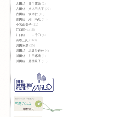
古田組・井手康喬
(1)
古田組・八木田杏子
(27)
古田組・坂本仁
(10)
古田組・細田高広
(15)
小宮由美子
(21)
江口順也
(15)
江口組・山口千乃
(4)
渋谷三紀
(163)
川田琢磨
(25)
川田組・堀井沙也佳
(4)
川田組・川田琢磨
(1)
川田組・藤曲旦子
(10)