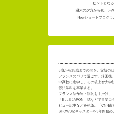
ヒントとなる
週末の夕方から夜、
J-W
Newショートプログラム
5歳から15歳までの間を、父親の
フランスのパリで過ごす。帰国後
中高校に進学し、その後上智大学
係法学科を卒業する。
フランス語作詞・訳詞を手掛け、「E
「ELLE JAPON」誌などで音楽
ビュー記事などを執筆。「CNN東
SHOWBIZキャスターを3年間務め