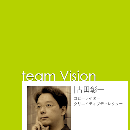
佐藤延夫
保持壮太郎
小山佳奈
中村直史
江口順也
名雪祐平
古田彰一
コピーライター
コピーライター
コピーライター
コピーライター
コピーライター
コピーライター
コピーライター
クリエイティブディレクター
クリエイティブディレクター