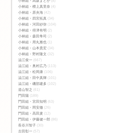
小林組・高阪まどか
(8)
小林組・檀上真里奈
(4)
小林組・原央海
(42)
小林組・四宮拓真
(34)
小林組・河田紗弥
(104)
小林組・得津有明
(2)
小林組・森田隼司
(2)
小林組・用丸雅也
(1)
小林組・山本貴宏
(34)
小林組・野村隆文
(32)
澁江俊一
(667)
澁江組・奥村広乃
(113)
澁江組・松岡康
(106)
澁江組・田中真輝
(101)
澁江組・磯部建多
(102)
道山智之
(61)
門田陽
(189)
門田組・宮田知明
(63)
門田組・岡安徹
(26)
門田組・高田麦
(12)
門田組・伊藤健一郎
(86)
長谷川智子
(30)
古田彰一
(57)