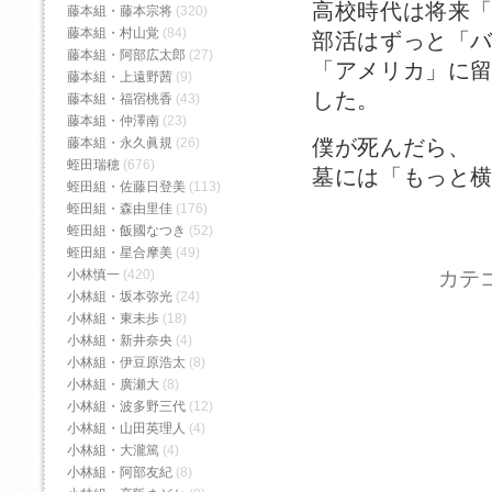
高校時代は将来
藤本組・藤本宗将
(320)
藤本組・村山覚
(84)
部活はずっと「
藤本組・阿部広太郎
(27)
「アメリカ」に
藤本組・上遠野茜
(9)
した。
藤本組・福宿桃香‬
(43)
藤本組・仲澤南
(23)
僕が死んだら、
藤本組・永久眞規
(26)
蛭田瑞穂
(676)
墓には「もっと
蛭田組・佐藤日登美
(113)
蛭田組・森由里佳
(176)
蛭田組・飯國なつき
(52)
蛭田組・星合摩美
(49)
カテ
小林慎一
(420)
小林組・坂本弥光
(24)
小林組・東未歩
(18)
小林組・新井奈央
(4)
小林組・伊豆原浩太
(8)
小林組・廣瀬大
(8)
小林組・波多野三代
(12)
小林組・山田英理人
(4)
小林組・大瀧篤
(4)
小林組・阿部友紀
(8)