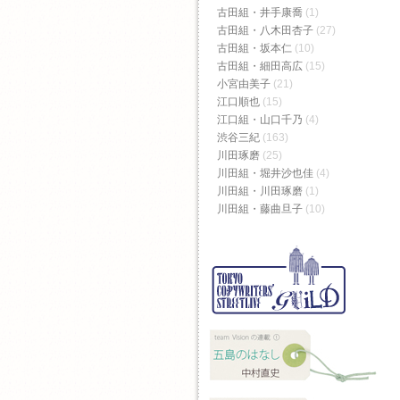
古田組・井手康喬
(1)
古田組・八木田杏子
(27)
古田組・坂本仁
(10)
古田組・細田高広
(15)
小宮由美子
(21)
江口順也
(15)
江口組・山口千乃
(4)
渋谷三紀
(163)
川田琢磨
(25)
川田組・堀井沙也佳
(4)
川田組・川田琢磨
(1)
川田組・藤曲旦子
(10)