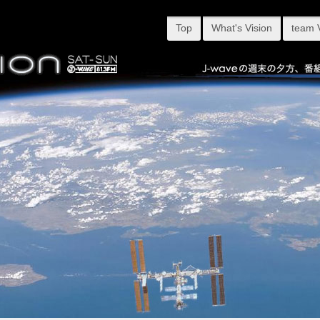
Top
What's Vision
team 