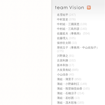
名雪祐平
(247)
中村直史
(376)
中村組・三國菜恵
(139)
中村組・三島邦彦
(140)
佐藤延夫（事務局）
(554)
佐藤理人
(335)
保持壮太郎
(10)
厚焼玉子（事務局・中山佐知子）
(275)
川野康之
(91)
古居利康
(102)
坂本和加
(17)
大友美有紀
(685)
小山佳奈
(40)
薄組・薄景子
(850)
薄組・小野麻利江
(149)
薄組・熊埜御堂由香
(165)
薄組・石橋涼子
(214)
薄組・若杉茜
(13)
薄組・茂木彩海
(165)