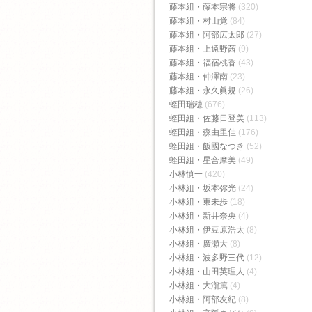
藤本組・藤本宗将
(320)
藤本組・村山覚
(84)
藤本組・阿部広太郎
(27)
藤本組・上遠野茜
(9)
藤本組・福宿桃香‬
(43)
藤本組・仲澤南
(23)
藤本組・永久眞規
(26)
蛭田瑞穂
(676)
蛭田組・佐藤日登美
(113)
蛭田組・森由里佳
(176)
蛭田組・飯國なつき
(52)
蛭田組・星合摩美
(49)
小林慎一
(420)
小林組・坂本弥光
(24)
小林組・東未歩
(18)
小林組・新井奈央
(4)
小林組・伊豆原浩太
(8)
小林組・廣瀬大
(8)
小林組・波多野三代
(12)
小林組・山田英理人
(4)
小林組・大瀧篤
(4)
小林組・阿部友紀
(8)