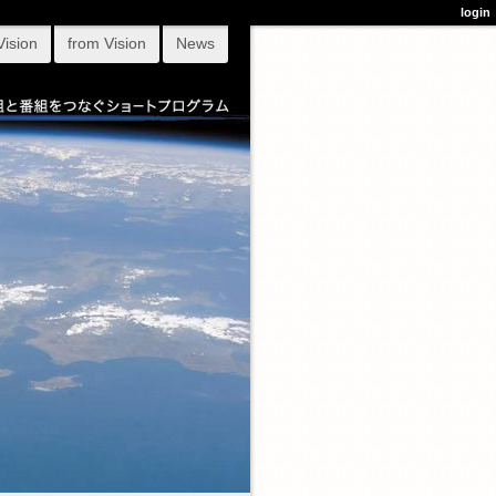
login
Vision
from Vision
News