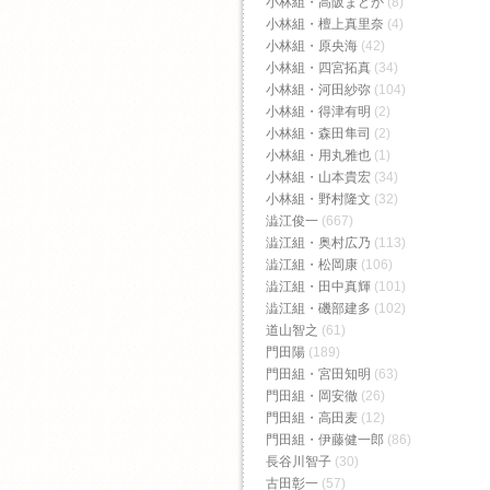
小林組・高阪まどか
(8)
小林組・檀上真里奈
(4)
小林組・原央海
(42)
小林組・四宮拓真
(34)
小林組・河田紗弥
(104)
小林組・得津有明
(2)
小林組・森田隼司
(2)
小林組・用丸雅也
(1)
小林組・山本貴宏
(34)
小林組・野村隆文
(32)
澁江俊一
(667)
澁江組・奥村広乃
(113)
澁江組・松岡康
(106)
澁江組・田中真輝
(101)
澁江組・磯部建多
(102)
道山智之
(61)
門田陽
(189)
門田組・宮田知明
(63)
門田組・岡安徹
(26)
門田組・高田麦
(12)
門田組・伊藤健一郎
(86)
長谷川智子
(30)
古田彰一
(57)