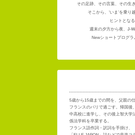
その足跡、その言葉、その生
そこから、‘いま’を乗
ヒントとなる
週末の夕方から夜、
J-W
Newショートプログラム
5歳から15歳までの間を、父親の
フランスのパリで過ごす。帰国後
中高校に進学し、その後上智大学
係法学科を卒業する。
フランス語作詞・訳詞を手掛け、「E
「ELLE JAPON」誌などで音楽