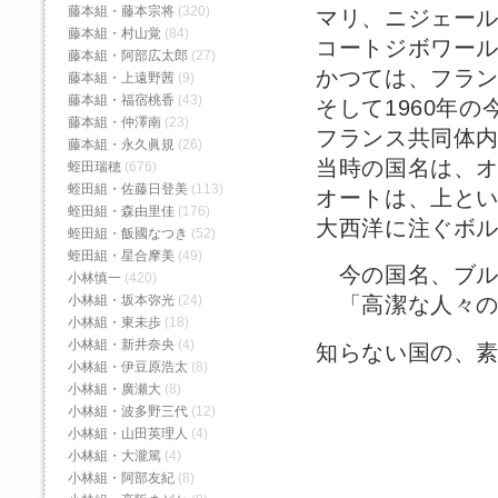
藤本組・藤本宗将
(320)
マリ、ニジェー
藤本組・村山覚
(84)
コートジボワー
藤本組・阿部広太郎
(27)
かつては、フラ
藤本組・上遠野茜
(9)
藤本組・福宿桃香‬
(43)
そして1960年の
藤本組・仲澤南
(23)
フランス共同体
藤本組・永久眞規
(26)
当時の国名は、
蛭田瑞穂
(676)
蛭田組・佐藤日登美
(113)
オートは、上と
蛭田組・森由里佳
(176)
大西洋に注ぐボ
蛭田組・飯國なつき
(52)
蛭田組・星合摩美
(49)
今の国名、ブル
小林慎一
(420)
小林組・坂本弥光
(24)
「高潔な人々の
小林組・東未歩
(18)
小林組・新井奈央
(4)
知らない国の、
小林組・伊豆原浩太
(8)
小林組・廣瀬大
(8)
小林組・波多野三代
(12)
小林組・山田英理人
(4)
小林組・大瀧篤
(4)
小林組・阿部友紀
(8)