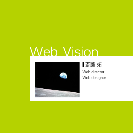
斎藤 拓
Web director
Web designer