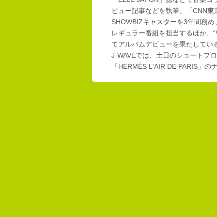
ビュー記事などを執筆。「CNN東
SHOWBIZキャスターを3年間務め
レギュラー番組を担当するほか、“Vi
てアルバムデビューを果たしてい
J-WAVEでは、土日のショートプロ
「HERMÈS L‘AIR DE PAR