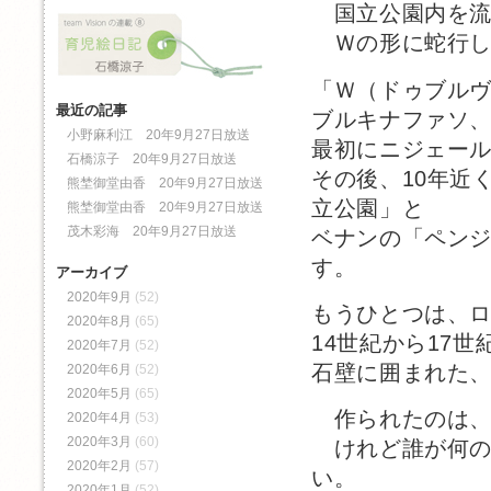
国立公園内を流
Ｗの形に蛇行し
「Ｗ（ドゥブル
最近の記事
ブルキナファソ、
小野麻利江 20年9月27日放送
最初にニジェー
石橋涼子 20年9月27日放送
その後、10年近
熊埜御堂由香 20年9月27日放送
立公園」と
熊埜御堂由香 20年9月27日放送
茂木彩海 20年9月27日放送
ベナンの「ペン
す。
アーカイブ
2020年9月
(52)
もうひとつは、
2020年8月
(65)
14世紀から17
2020年7月
(52)
石壁に囲まれた
2020年6月
(52)
2020年5月
(65)
作られたのは、少
2020年4月
(53)
2020年3月
(60)
けれど誰が何の
2020年2月
(57)
い。
2020年1月
(52)