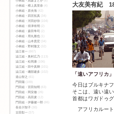
小林組・高阪まどか
(8)
大友美有紀 1
小林組・檀上真里奈
(4)
小林組・原央海
(42)
小林組・四宮拓真
(34)
小林組・河田紗弥
(104)
小林組・得津有明
(2)
小林組・森田隼司
(2)
小林組・用丸雅也
(1)
小林組・山本貴宏
(34)
小林組・野村隆文
(32)
澁江俊一
(667)
澁江組・奥村広乃
(113)
澁江組・松岡康
(106)
澁江組・田中真輝
(101)
澁江組・磯部建多
(102)
「遠いアフリカ
道山智之
(61)
門田陽
(189)
今日はブルキナ
門田組・宮田知明
(63)
そこは、遠い遠
門田組・岡安徹
(26)
門田組・高田麦
(12)
首都はワガドゥ
門田組・伊藤健一郎
(86)
長谷川智子
(30)
アフリカルート
古田彰一
(57)