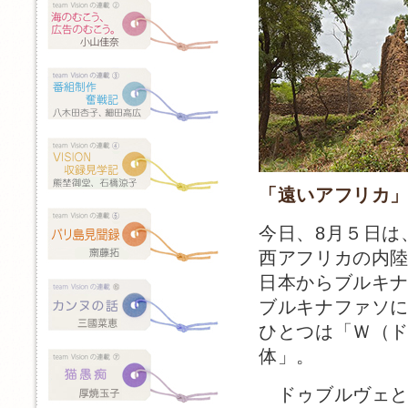
「遠いアフリカ
今日、8月５日は
西アフリカの内
日本からブルキ
ブルキナファソ
ひとつは「Ｗ（
体」。
ドゥブルヴェと