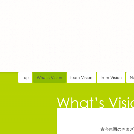
Top
What's Vision
team Vision
from Vision
N
古今東西のさまざ