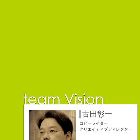
佐藤延夫
保持壮太郎
小山佳奈
中村直史
江口順也
名雪祐平
古田彰一
コピーライター
コピーライター
コピーライター
コピーライター
コピーライター
コピーライター
コピーライター
クリエイティブディレクター
クリエイティブディレクター