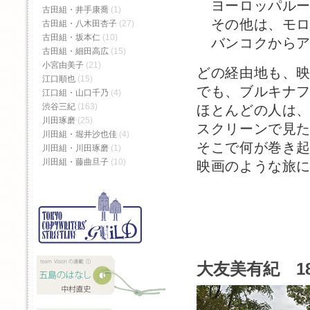
ヨーロッパルー
古田組・井手康喬
(1)
その他は、モロ
古田組・八木田杏子
(27)
古田組・坂本仁
(10)
バンコクからア
古田組・細田高広
(15)
小宮由美子
(21)
どの経由地も、
江口順也
(15)
でも、ブルキナ
江口組・山口千乃
(4)
渋谷三紀
(163)
ほとんどの人は
川田琢磨
(25)
スクリーンで見
川田組・堀井沙也佳
(4)
そこで何が巻き
川田組・川田琢磨
(1)
川田組・藤曲旦子
(10)
映画のような旅
大友美有紀 1