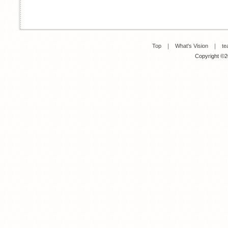
Top
｜
What's Vision
｜
te
Copyright ©20