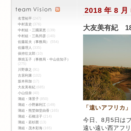
2018 年 8
名雪祐平
(247)
中村直史
(376)
大友美有紀 1
中村組・三國菜恵
(139)
中村組・三島邦彦
(140)
佐藤延夫（事務局）
(554)
佐藤理人
(335)
保持壮太郎
(10)
厚焼玉子（事務局・中山佐知子）
(275)
川野康之
(91)
古居利康
(102)
坂本和加
(17)
大友美有紀
(685)
小山佳奈
(40)
薄組・薄景子
(850)
薄組・小野麻利江
(149)
「遠いアフリカ
薄組・熊埜御堂由香
(165)
薄組・石橋涼子
(214)
今日、8月5日は
薄組・若杉茜
(13)
遠い遠い西アフ
薄組・茂木彩海
(165)