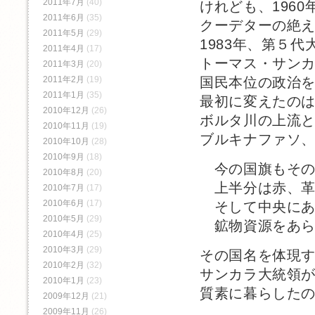
2011年7月
(40)
けれども、196
2011年6月
(35)
クーデターの絶
2011年5月
(29)
1983年、第５
2011年4月
(17)
トーマス・サン
2011年3月
(20)
国民本位の政治
2011年2月
(19)
2011年1月
(35)
最初に変えたの
2010年12月
(26)
ボルタ川の上流
2010年11月
(19)
ブルキナファソ
2010年10月
(28)
2010年9月
(18)
今の国旗もその
2010年8月
(20)
上半分は赤、革
2010年7月
(17)
2010年6月
(17)
そして中央にあ
2010年5月
(29)
鉱物資源をあら
2010年4月
(25)
2010年3月
(29)
その国名を体現
2010年2月
(32)
サンカラ大統領
2010年1月
(23)
質素に暮らした
2009年12月
(21)
2009年11月
(26)