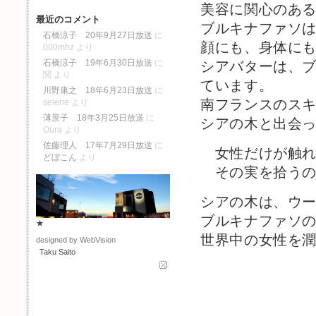
美容に関心のあ
最近のコメント
ブルキナファソ
石橋涼子 20年9月27日放送
に
顔にも、身体に
000mhz
より
石橋涼子 19年6月30日放送
に
シアバターは、
関
より
ています。
川野康之 18年6月23日放送
に
南フランスのス
selene
より
薄景子 18年3月25日放送
に
シアの木と出会っ
Oura
より
佐藤理人 17年7月29日放送
に
女性だけが触れ
どぼこん
より
その実を拾うの
シアの木は、ウ
ブルキナファソ
★
世界中の女性を
designed by WebVision
Taku Saito