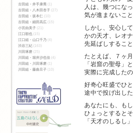
古田組・井手康喬
(1)
人は、幾つにな
古田組・八木田杏子
(27)
気が進まないこ
古田組・坂本仁
(10)
古田組・細田高広
(15)
しかし、安心し
小宮由美子
(21)
江口順也
(15)
かの天才、レオ
江口組・山口千乃
(4)
先延ばしするこ
渋谷三紀
(163)
川田琢磨
(25)
たとえば、７ヶ
川田組・堀井沙也佳
(4)
「岩窟の聖母」
川田組・川田琢磨
(1)
川田組・藤曲旦子
(10)
実際に完成した
好奇心旺盛でひ
途中で投げ出し
あなたにも、も
ひょっとすると
「天才のしるし