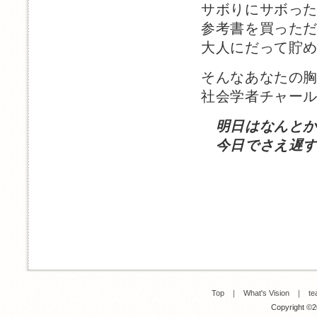
サボりにサボっ
参考書を買った
大人にだって貯
そんなあなたの
社会学者チャー
明日はなんと
今日でさえ遅す
Top
｜
What's Vision
｜
te
Copyright ©20