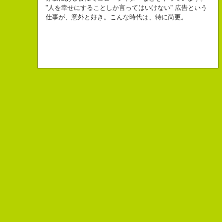
幸せでとっても怖いですが、きょうもなんとか幸せに
３６歳
10周年キャンペーン中です。
「きれいな名前ですね」
"人を幸せにすることしか言ってはいけない" 広告という
こんちゃっ保持壮太郎っていいます。
生きられてる私は幸せなのかもしれません。
「五島列島はよいところです。
こう返す。「ええ、名前だけは」
仕事が、意外と好き。こんな時代は、特に尚更。
皆からは「保持壮太郎ピーナッツ」って呼ばれてるよ。
なぜかって言うと前にピーナッツを皆に一粒ずつあげたからだよ。
みなさん一度お出かけください。」
beacon communications 勤務
すると、初対面の人が笑ってくれる。
なぜか、皆は喜んでなかったけどね。
ちょっと、気持ちフクザツであるのだが。
ピーナッツ最高！落花生なんて呼ぶなっつーの
バカだけどたぶんいいヤツだ。もっとこんな感じの人になりたい。