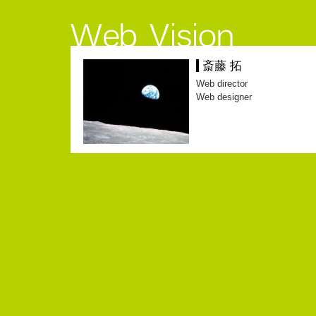
斎藤 拓
Web director
Web designer