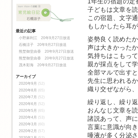
1年生の宿題の定
子どもは文章を
この宿題、文字
もしかしたら耳
最近の記事
小野麻利江 20年9月27日放送
姿勢良く読めた
石橋涼子 20年9月27日放送
声は大きかった
熊埜御堂由香 20年9月27日放送
気持ちはこもっ
熊埜御堂由香 20年9月27日放送
親が採点をして
茂木彩海 20年9月27日放送
全部マルで出す
アーカイブ
先生に思われる
2020年9月
(52)
織り交ぜながら
2020年8月
(65)
2020年7月
(52)
繰り返し、繰り
2020年6月
(52)
おんなじ文章を
2020年5月
(65)
2020年4月
(53)
諸説あって、声
2020年3月
(60)
言葉に意識が向
2020年2月
(57)
唾液が多く分泌
2020年1月
(52)