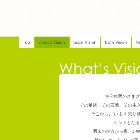
Top
What's Vision
team Vision
from Vision
N
古今東西のさまざ
その足跡、その言葉、その生
そこから、‘いま’を乗
ヒントとなる
週末の夕方から夜、
J-W