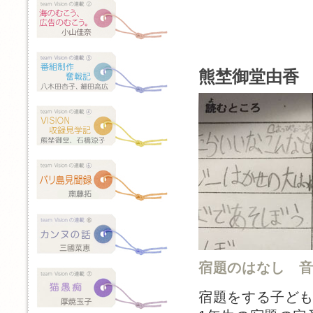
熊埜御堂由香 
宿題のはなし 
宿題をする子ど