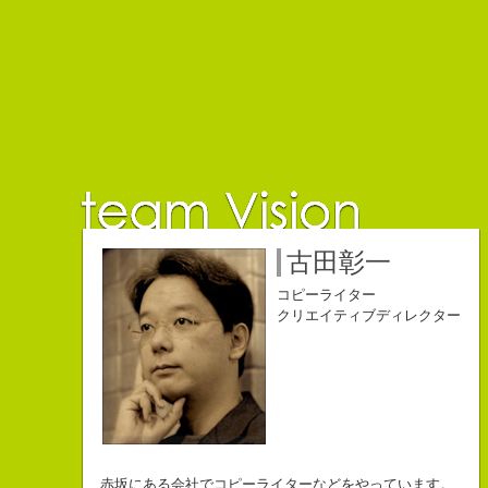
佐藤延夫
保持壮太郎
小山佳奈
中村直史
江口順也
名雪祐平
古田彰一
コピーライター
コピーライター
コピーライター
コピーライター
コピーライター
コピーライター
コピーライター
クリエイティブディレクター
クリエイティブディレクター
自己紹介ジェネレーターというサイトがある。試しにやってみた。
チームVision 事務局長
なにがしか書いていられるしごとはとっても
長崎県五島市出身
Copy writer
初対面の人によく言われる。
赤坂にある会社でコピーライターなどをやっています。