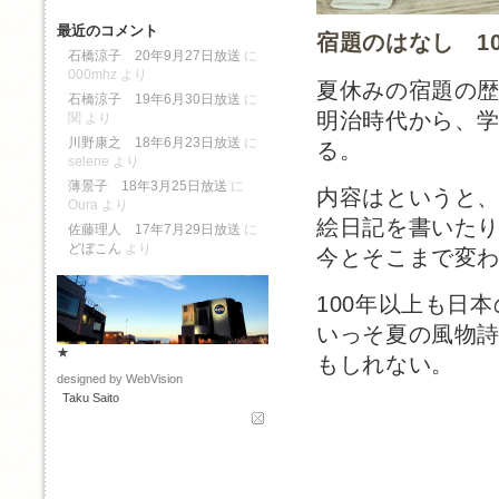
最近のコメント
宿題のはなし 1
石橋涼子 20年9月27日放送
に
000mhz
より
夏休みの宿題の
石橋涼子 19年6月30日放送
に
明治時代から、
関
より
川野康之 18年6月23日放送
に
る。
selene
より
薄景子 18年3月25日放送
に
内容はというと
Oura
より
絵日記を書いた
佐藤理人 17年7月29日放送
に
どぼこん
より
今とそこまで変
100年以上も日
いっそ夏の風物
★
もしれない。
designed by WebVision
Taku Saito