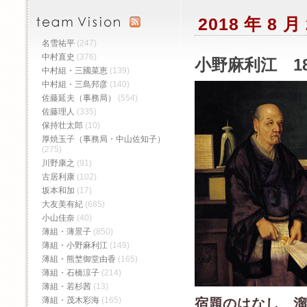
2018 年 8 
名雪祐平
(247)
中村直史
(376)
小野麻利江 1
中村組・三國菜恵
(139)
中村組・三島邦彦
(140)
佐藤延夫（事務局）
(554)
佐藤理人
(335)
保持壮太郎
(10)
厚焼玉子（事務局・中山佐知子）
(275)
川野康之
(91)
古居利康
(102)
坂本和加
(17)
大友美有紀
(685)
小山佳奈
(40)
薄組・薄景子
(850)
薄組・小野麻利江
(149)
薄組・熊埜御堂由香
(165)
薄組・石橋涼子
(214)
薄組・若杉茜
(13)
薄組・茂木彩海
(165)
宿題のはなし 