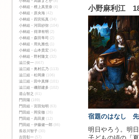
小林組・高阪まどか
(8)
小野麻利江 1
小林組・檀上真里奈
(4)
小林組・原央海
(42)
小林組・四宮拓真
(34)
小林組・河田紗弥
(104)
小林組・得津有明
(2)
小林組・森田隼司
(2)
小林組・用丸雅也
(1)
小林組・山本貴宏
(34)
小林組・野村隆文
(32)
澁江俊一
(667)
澁江組・奥村広乃
(113)
澁江組・松岡康
(106)
澁江組・田中真輝
(101)
澁江組・磯部建多
(102)
道山智之
(61)
門田陽
(189)
門田組・宮田知明
(63)
門田組・岡安徹
(26)
宿題のはなし 
門田組・高田麦
(12)
門田組・伊藤健一郎
(86)
明日やろう。明
長谷川智子
(30)
子どもの頃の「
古田彰一
(57)