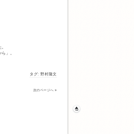
た。
から」。
タグ:
野村隆文
次のページへ
»