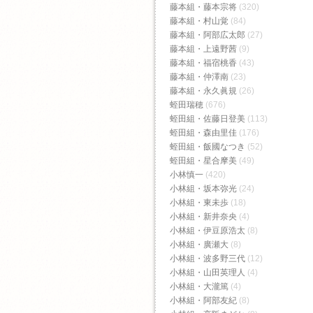
藤本組・藤本宗将
(320)
藤本組・村山覚
(84)
藤本組・阿部広太郎
(27)
藤本組・上遠野茜
(9)
藤本組・福宿桃香‬
(43)
藤本組・仲澤南
(23)
藤本組・永久眞規
(26)
蛭田瑞穂
(676)
蛭田組・佐藤日登美
(113)
蛭田組・森由里佳
(176)
蛭田組・飯國なつき
(52)
蛭田組・星合摩美
(49)
小林慎一
(420)
小林組・坂本弥光
(24)
小林組・東未歩
(18)
小林組・新井奈央
(4)
小林組・伊豆原浩太
(8)
小林組・廣瀬大
(8)
小林組・波多野三代
(12)
小林組・山田英理人
(4)
小林組・大瀧篤
(4)
小林組・阿部友紀
(8)