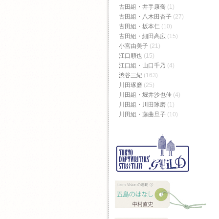
古田組・井手康喬
(1)
古田組・八木田杏子
(27)
古田組・坂本仁
(10)
古田組・細田高広
(15)
小宮由美子
(21)
江口順也
(15)
江口組・山口千乃
(4)
渋谷三紀
(163)
川田琢磨
(25)
川田組・堀井沙也佳
(4)
川田組・川田琢磨
(1)
川田組・藤曲旦子
(10)