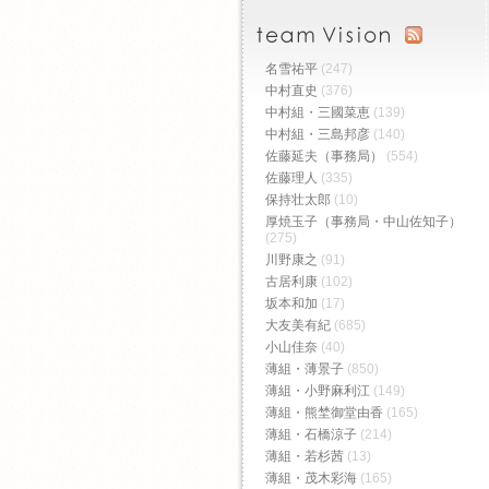
名雪祐平
(247)
中村直史
(376)
中村組・三國菜恵
(139)
中村組・三島邦彦
(140)
佐藤延夫（事務局）
(554)
佐藤理人
(335)
保持壮太郎
(10)
厚焼玉子（事務局・中山佐知子）
(275)
川野康之
(91)
古居利康
(102)
坂本和加
(17)
大友美有紀
(685)
小山佳奈
(40)
薄組・薄景子
(850)
薄組・小野麻利江
(149)
薄組・熊埜御堂由香
(165)
薄組・石橋涼子
(214)
薄組・若杉茜
(13)
薄組・茂木彩海
(165)