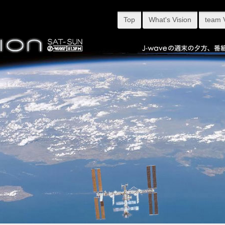
Top
What's Vision
team 