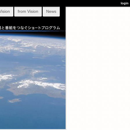
login
Vision
from Vision
News