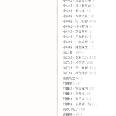
小林組・高阪まどか
(8)
小林組・檀上真里奈
(4)
小林組・原央海
(42)
小林組・四宮拓真
(34)
小林組・河田紗弥
(104)
小林組・得津有明
(2)
小林組・森田隼司
(2)
小林組・用丸雅也
(1)
小林組・山本貴宏
(34)
小林組・野村隆文
(32)
澁江俊一
(667)
澁江組・奥村広乃
(113)
澁江組・松岡康
(106)
澁江組・田中真輝
(101)
澁江組・磯部建多
(102)
道山智之
(61)
門田陽
(189)
門田組・宮田知明
(63)
門田組・岡安徹
(26)
門田組・高田麦
(12)
門田組・伊藤健一郎
(86)
長谷川智子
(30)
古田彰一
(57)