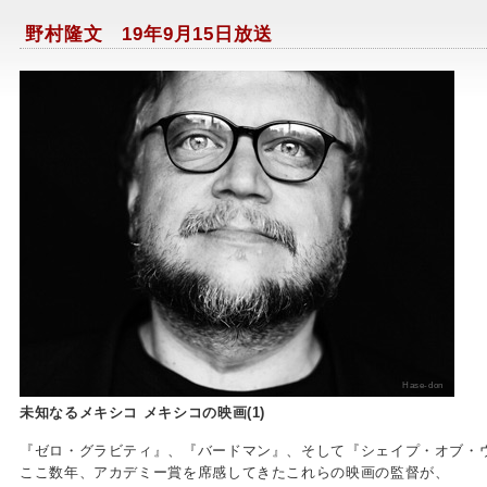
野村隆文 19年9月15日放送
Hase-don
未知なるメキシコ メキシコの映画(1)
『ゼロ・グラビティ』、『バードマン』、そして『シェイプ・オブ・
ここ数年、アカデミー賞を席感してきたこれらの映画の監督が、