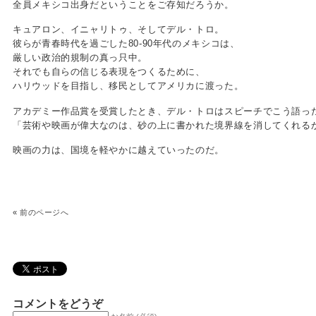
全員メキシコ出身だということをご存知だろうか。
キュアロン、イニャリトゥ、そしてデル・トロ。
彼らが青春時代を過ごした80-90年代のメキシコは、
厳しい政治的規制の真っ只中。
それでも自らの信じる表現をつくるために、
ハリウッドを目指し、移民としてアメリカに渡った。
アカデミー作品賞を受賞したとき、デル・トロはスピーチでこう語っ
「芸術や映画が偉大なのは、砂の上に書かれた境界線を消してくれる
映画の力は、国境を軽やかに越えていったのだ。
«
前のページへ
コメントをどうぞ