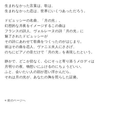
生まれなかった言葉は、歌は、
生まれなかった恋は、世界にいくつあっただろう。
ドビュッシーの名曲、「月の光」。
幻想的な月夜をイメージするこの曲は
フランスの詩人、ヴォルレーヌの詩「月の光」に
魅了されたドビュッシーが
その詩にあわせて歌曲をつくったのがはじまり。
彼はその曲を恋人、ヴァニエ夫人にささげ、
のちにピアノの音だけで「月の光」を表現したという。
静かで、どこか切なく、心にそっと寄り添うメロディは
月明りの夜、物想いにふけるのにちょうどいい。
ふと、会いたい人の顔が思い浮かんだら、
それは月の光が、あなたの胸を照らした証拠。
«
前のページへ