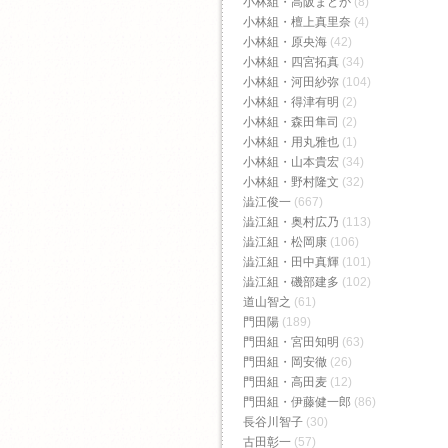
小林組・高阪まどか
(8)
小林組・檀上真里奈
(4)
小林組・原央海
(42)
小林組・四宮拓真
(34)
小林組・河田紗弥
(104)
小林組・得津有明
(2)
小林組・森田隼司
(2)
小林組・用丸雅也
(1)
小林組・山本貴宏
(34)
小林組・野村隆文
(32)
澁江俊一
(667)
澁江組・奥村広乃
(113)
澁江組・松岡康
(106)
澁江組・田中真輝
(101)
澁江組・磯部建多
(102)
道山智之
(61)
門田陽
(189)
門田組・宮田知明
(63)
門田組・岡安徹
(26)
門田組・高田麦
(12)
門田組・伊藤健一郎
(86)
長谷川智子
(30)
古田彰一
(57)