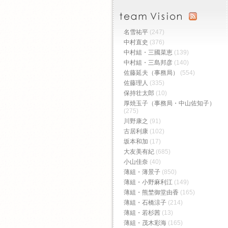
名雪祐平
(247)
中村直史
(376)
中村組・三國菜恵
(139)
中村組・三島邦彦
(140)
佐藤延夫（事務局）
(554)
佐藤理人
(335)
保持壮太郎
(10)
厚焼玉子（事務局・中山佐知子）
(275)
川野康之
(91)
古居利康
(102)
坂本和加
(17)
大友美有紀
(685)
小山佳奈
(40)
薄組・薄景子
(850)
薄組・小野麻利江
(149)
薄組・熊埜御堂由香
(165)
薄組・石橋涼子
(214)
薄組・若杉茜
(13)
薄組・茂木彩海
(165)