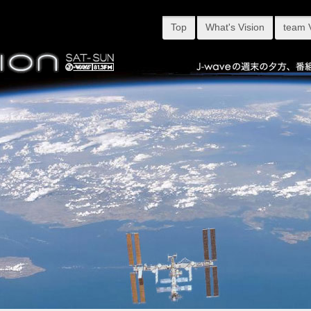
Top
What's Vision
team 