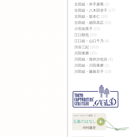
古田組・井手康喬
(1)
古田組・八木田杏子
(27)
古田組・坂本仁
(10)
古田組・細田高広
(15)
小宮由美子
(21)
江口順也
(15)
江口組・山口千乃
(4)
渋谷三紀
(163)
川田琢磨
(25)
川田組・堀井沙也佳
(4)
川田組・川田琢磨
(1)
川田組・藤曲旦子
(10)