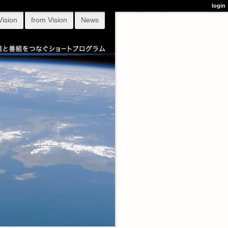
login
Vision
from Vision
News