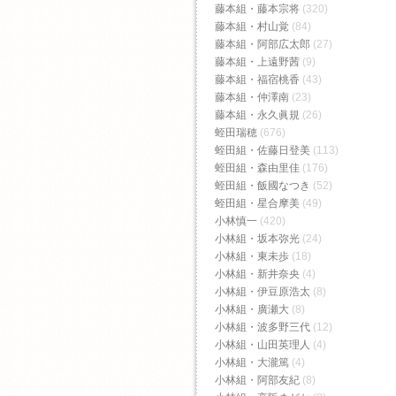
藤本組・藤本宗将
(320)
藤本組・村山覚
(84)
藤本組・阿部広太郎
(27)
藤本組・上遠野茜
(9)
藤本組・福宿桃香‬
(43)
藤本組・仲澤南
(23)
藤本組・永久眞規
(26)
蛭田瑞穂
(676)
蛭田組・佐藤日登美
(113)
蛭田組・森由里佳
(176)
蛭田組・飯國なつき
(52)
蛭田組・星合摩美
(49)
小林慎一
(420)
小林組・坂本弥光
(24)
小林組・東未歩
(18)
小林組・新井奈央
(4)
小林組・伊豆原浩太
(8)
小林組・廣瀬大
(8)
小林組・波多野三代
(12)
小林組・山田英理人
(4)
小林組・大瀧篤
(4)
小林組・阿部友紀
(8)