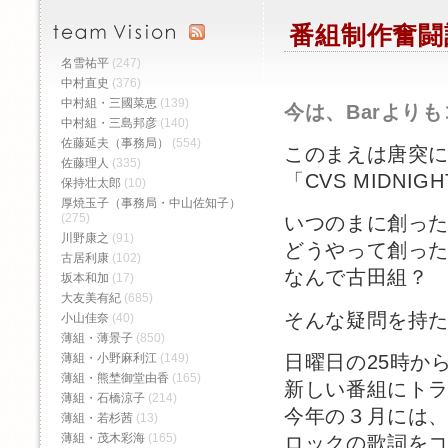
番組制作奮闘
名雪祐平
(247)
中村直史
(376)
中村組・三國菜恵
(139)
今は、Barより
中村組・三島邦彦
(140)
佐藤延夫（事務局）
(554)
このまえは唐突
佐藤理人
(335)
「CVS MIDN
保持壮太郎
(10)
厚焼玉子（事務局・中山佐知子）
(275)
いつのまに創っ
川野康之
(91)
どうやって創っ
古居利康
(102)
なんで古田組？
坂本和加
(17)
大友美有紀
(685)
そんな疑問を持
小山佳奈
(40)
薄組・薄景子
(850)
日曜日の25時から
薄組・小野麻利江
(149)
薄組・熊埜御堂由香
(165)
新しい番組にト
薄組・石橋涼子
(214)
今年の３月には
薄組・若杉茜
(13)
薄組・茂木彩海
(165)
ロックの歌詞を