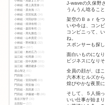
小林組・高阪まどか
(8)
J-waveの久
小林組・檀上真里奈
(4)
うんうん唸ること
小林組・原央海
(42)
小林組・四宮拓真
(34)
架空のＢａｒを
小林組・河田紗弥
(104)
小林組・得津有明
(2)
いや今は、コン
小林組・森田隼司
(2)
コンビニって、
小林組・用丸雅也
(1)
ね。
小林組・山本貴宏
(34)
小林組・野村隆文
(32)
スポンサーも探
澁江俊一
(667)
澁江組・奥村広乃
(113)
面白いものにな
澁江組・松岡康
(106)
ビジネスになり
澁江組・田中真輝
(101)
澁江組・磯部建多
(102)
全員の顔が、ほ
道山智之
(61)
門田陽
(189)
六本木ヒルズか
門田組・宮田知明
(63)
煌びやかな夜景
門田組・岡安徹
(26)
門田組・高田麦
(12)
そして、５人揃
門田組・伊藤健一郎
(86)
いい仕事が始ま
長谷川智子
(30)
古田彰一
(57)