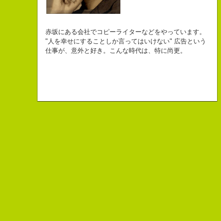
自己紹介ジェネレーターというサイトがある。試しにやってみた。
チームVision 事務局長
なにがしか書いていられるしごとはとっても
長崎県五島市出身
Copy writer
初対面の人によく言われる。
赤坂にある会社でコピーライターなどをやっています。
幸せでとっても怖いですが、きょうもなんとか幸せに
３６歳
10周年キャンペーン中です。
「きれいな名前ですね」
"人を幸せにすることしか言ってはいけない" 広告という
こんちゃっ保持壮太郎っていいます。
生きられてる私は幸せなのかもしれません。
「五島列島はよいところです。
こう返す。「ええ、名前だけは」
仕事が、意外と好き。こんな時代は、特に尚更。
皆からは「保持壮太郎ピーナッツ」って呼ばれてるよ。
なぜかって言うと前にピーナッツを皆に一粒ずつあげたからだよ。
みなさん一度お出かけください。」
beacon communications 勤務
すると、初対面の人が笑ってくれる。
なぜか、皆は喜んでなかったけどね。
ちょっと、気持ちフクザツであるのだが。
ピーナッツ最高！落花生なんて呼ぶなっつーの
バカだけどたぶんいいヤツだ。もっとこんな感じの人になりたい。