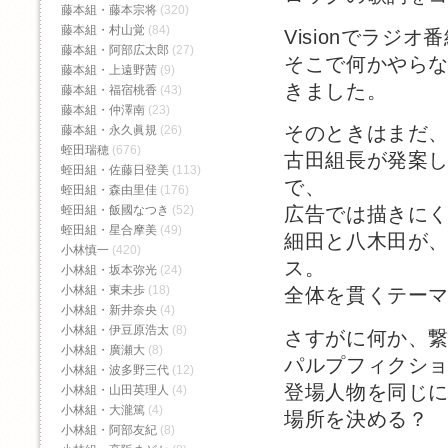
藤本組・藤本宗将
(320)
藤本組・村山覚
(84)
Visionでラジ
藤本組・阿部広太郎
(27)
そこで何かやら
藤本組・上遠野茜
(9)
きました。
藤本組・福宿桃香‬
(43)
藤本組・仲澤南
(23)
そのときはまだ
藤本組・永久眞規
(26)
蛭田瑞穂
(676)
古田組長が発案
蛭田組・佐藤日登美
(113)
で、
蛭田組・森由里佳
(176)
蛭田組・飯國なつき
(52)
広告では描きに
蛭田組・星合摩美
(49)
細田と八木田が、
小林慎一
(420)
ス。
小林組・坂本弥光
(24)
小林組・東未歩
(18)
全体を貫くテー
小林組・新井奈央
(4)
小林組・伊豆原浩太
(8)
さすがに何か、
小林組・廣瀬大
(8)
パルプフィクシ
小林組・波多野三代
(12)
登場人物を同じ
小林組・山田英理人
(4)
小林組・大瀧篤
(4)
場所を決める？
小林組・阿部友紀
(8)