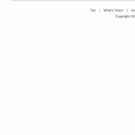
Top
｜
What's Vision
｜
te
Copyright ©20