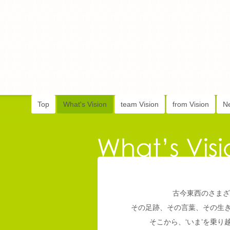
Top
What's Vision
team Vision
from Vision
N
古今東西のさまざ
その足跡、その言葉、その生
そこから、‘いま’を乗