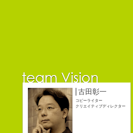
佐藤延夫
保持壮太郎
小山佳奈
中村直史
江口順也
名雪祐平
古田彰一
コピーライター
コピーライター
コピーライター
コピーライター
コピーライター
コピーライター
コピーライター
クリエイティブディレクター
クリエイティブディレクター