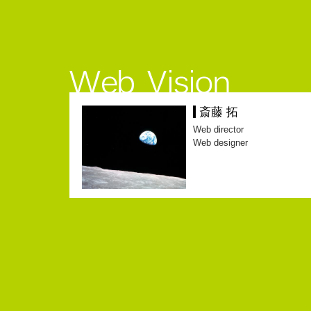
斎藤 拓
Web director
Web designer