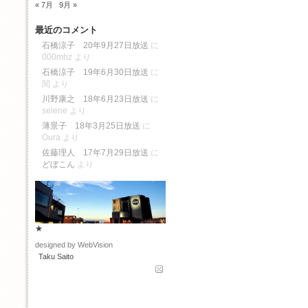
« 7月
9月 »
最近のコメント
石橋涼子 20年9月27日放送
に
000mhz
より
石橋涼子 19年6月30日放送
に
関
より
川野康之 18年6月23日放送
に
selene
より
薄景子 18年3月25日放送
に
Oura
より
佐藤理人 17年7月29日放送
に
どぼこん
より
★
designed by WebVision
Taku Saito