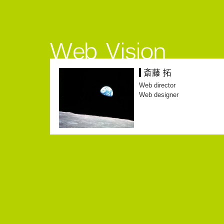
斎藤 拓
Web director
Web designer