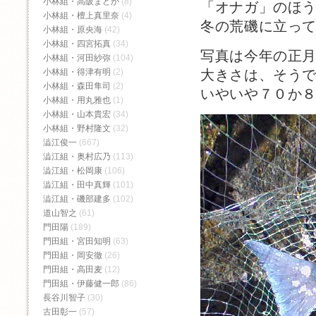
小林組・高阪まどか
(8)
「オナガ」のほ
小林組・檀上真里奈
(4)
冬の荒磯に立っ
小林組・原央海
(42)
小林組・四宮拓真
(34)
写真は今年の正
小林組・河田紗弥
(104)
大きさは、そう
小林組・得津有明
(2)
小林組・森田隼司
(2)
いやいや７０か
小林組・用丸雅也
(1)
小林組・山本貴宏
(34)
小林組・野村隆文
(32)
澁江俊一
(667)
澁江組・奥村広乃
(113)
澁江組・松岡康
(106)
澁江組・田中真輝
(101)
澁江組・磯部建多
(102)
道山智之
(61)
門田陽
(189)
門田組・宮田知明
(63)
門田組・岡安徹
(26)
門田組・高田麦
(12)
門田組・伊藤健一郎
(86)
長谷川智子
(30)
古田彰一
(57)