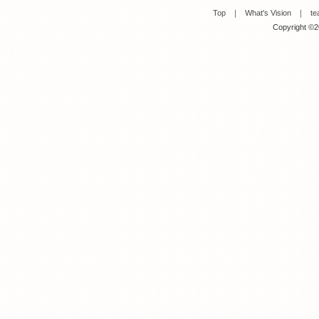
Top
｜
What's Vision
｜
te
Copyright ©20