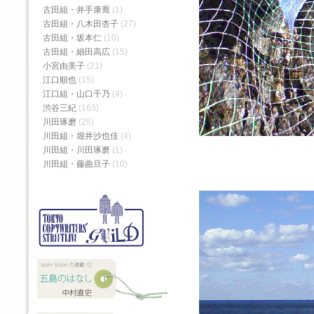
古田組・井手康喬
(1)
古田組・八木田杏子
(27)
古田組・坂本仁
(10)
古田組・細田高広
(15)
小宮由美子
(21)
江口順也
(15)
江口組・山口千乃
(4)
渋谷三紀
(163)
川田琢磨
(25)
川田組・堀井沙也佳
(4)
川田組・川田琢磨
(1)
川田組・藤曲旦子
(10)