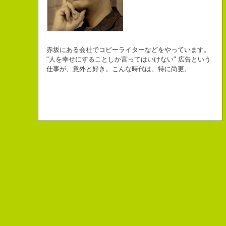
自己紹介ジェネレーターというサイトがある。試しにやってみた。
チームVision 事務局長
なにがしか書いていられるしごとはとっても
長崎県五島市出身
Copy writer
初対面の人によく言われる。
赤坂にある会社でコピーライターなどをやっています。
幸せでとっても怖いですが、きょうもなんとか幸せに
３６歳
10周年キャンペーン中です。
「きれいな名前ですね」
"人を幸せにすることしか言ってはいけない" 広告という
こんちゃっ保持壮太郎っていいます。
生きられてる私は幸せなのかもしれません。
「五島列島はよいところです。
こう返す。「ええ、名前だけは」
仕事が、意外と好き。こんな時代は、特に尚更。
皆からは「保持壮太郎ピーナッツ」って呼ばれてるよ。
なぜかって言うと前にピーナッツを皆に一粒ずつあげたからだよ。
みなさん一度お出かけください。」
beacon communications 勤務
すると、初対面の人が笑ってくれる。
なぜか、皆は喜んでなかったけどね。
ちょっと、気持ちフクザツであるのだが。
ピーナッツ最高！落花生なんて呼ぶなっつーの
バカだけどたぶんいいヤツだ。もっとこんな感じの人になりたい。