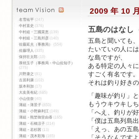
2009 年 10
名雪祐平
(247)
中村直史
(376)
五島のはなし（
中村組・三國菜恵
(139)
中村組・三島邦彦
(140)
五島と聞いても
佐藤延夫（事務局）
(554)
たいていの人に
佐藤理人
(335)
な島ですが、
保持壮太郎
(10)
厚焼玉子（事務局・中山佐知子）
ある特定の人々
(275)
すごく有名です
川野康之
(91)
古居利康
(102)
それは釣り好き
坂本和加
(17)
大友美有紀
(685)
「趣味が釣り」
小山佳奈
(40)
もうウキウキし
薄組・薄景子
(850)
薄組・小野麻利江
(149)
「へえ、釣りが
薄組・熊埜御堂由香
(165)
「僕は五島列島
薄組・石橋涼子
(214)
「えっ、あの五
薄組・若杉茜
(13)
薄組・茂木彩海
(165)
「そうなんです