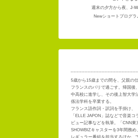
週末の夕方から夜、
J-W
Newショートプログラム
5歳から15歳までの間を、父親の
フランスのパリで過ごす。帰国後
中高校に進学し、その後上智大学
係法学科を卒業する。
フランス語作詞・訳詞を手掛け、「E
「ELLE JAPON」誌などで音楽
ビュー記事などを執筆。「CNN東
SHOWBIZキャスターを3年間務め
レギュラー番組を担当するほか、“Vi