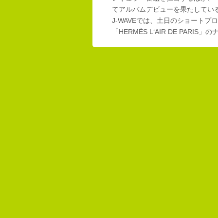
てアルバムデビューを果たしてい
J-WAVEでは、土日のショートプロ
「HERMÈS L‘AIR DE PAR