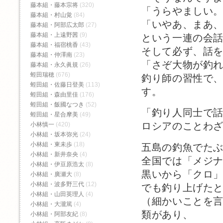
藤本組・藤本宗将
(320)
「うらやましい
藤本組・村山覚
(84)
「いやあ、まあ
藤本組・阿部広太郎
(27)
藤本組・上遠野茜
(9)
という一連の会
藤本組・福宿桃香‬
(43)
そして必ず、話
藤本組・仲澤南
(23)
「さぞ大物が釣
藤本組・永久眞規
(26)
蛭田瑞穂
(676)
釣り師の習性で
蛭田組・佐藤日登美
(113)
す。
蛭田組・森由里佳
(176)
蛭田組・飯國なつき
(52)
「釣り人同士で
蛭田組・星合摩美
(49)
ロシアのことわ
小林慎一
(420)
小林組・坂本弥光
(24)
小林組・東未歩
(18)
五島の釣魚でた
小林組・新井奈央
(4)
全国では「メジ
小林組・伊豆原浩太
(8)
黒いから「クロ
小林組・廣瀬大
(8)
小林組・波多野三代
(12)
でも釣り上げた
小林組・山田英理人
(4)
（細かいことを
小林組・大瀧篤
(4)
類があり、
小林組・阿部友紀
(8)