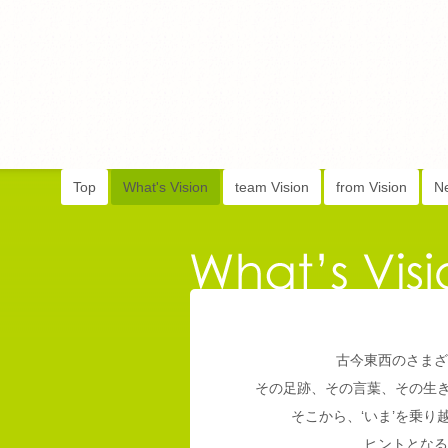
Top
What's Vision
team Vision
from Vision
N
古今東西のさまざ
その足跡、その言葉、その生
そこから、‘いま’を乗
ヒントとなる