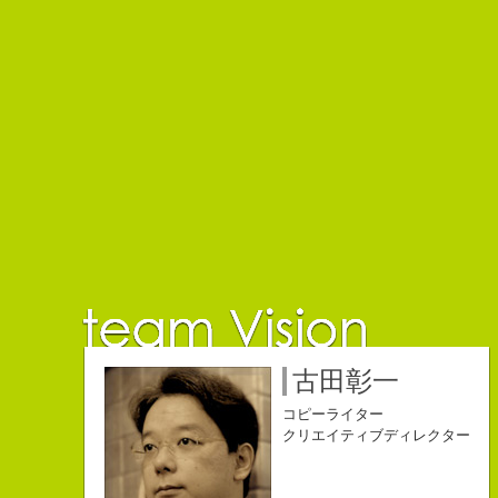
佐藤延夫
保持壮太郎
小山佳奈
中村直史
江口順也
名雪祐平
古田彰一
コピーライター
コピーライター
コピーライター
コピーライター
コピーライター
コピーライター
コピーライター
クリエイティブディレクター
クリエイティブディレクター