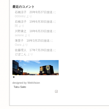
最近のコメント
石橋涼子 20年9月27日放送
に
000mhz
より
石橋涼子 19年6月30日放送
に
関
より
川野康之 18年6月23日放送
に
selene
より
薄景子 18年3月25日放送
に
Oura
より
佐藤理人 17年7月29日放送
に
どぼこん
より
★
designed by WebVision
Taku Saito