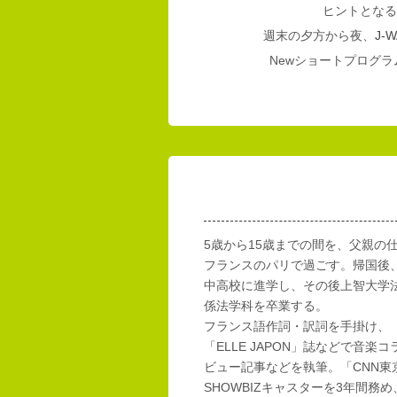
ヒントとなる
週末の夕方から夜、
J-W
Newショートプログラム
5歳から15歳までの間を、父親の
フランスのパリで過ごす。帰国後
中高校に進学し、その後上智大学
係法学科を卒業する。
フランス語作詞・訳詞を手掛け、「E
「ELLE JAPON」誌などで音楽
ビュー記事などを執筆。「CNN東
SHOWBIZキャスターを3年間務め