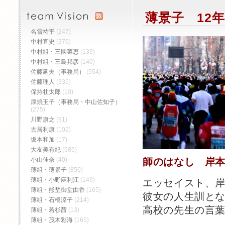
薄景子 12年
名雪祐平
(247)
中村直史
(376)
中村組・三國菜恵
(139)
中村組・三島邦彦
(140)
佐藤延夫（事務局）
(554)
佐藤理人
(335)
保持壮太郎
(10)
厚焼玉子（事務局・中山佐知子）
(275)
川野康之
(91)
古居利康
(102)
坂本和加
(17)
大友美有紀
(685)
小山佳奈
(40)
師のはなし 岸
薄組・薄景子
(850)
薄組・小野麻利江
(149)
エッセイスト、
薄組・熊埜御堂由香
(165)
彼女の人生訓と
薄組・石橋涼子
(214)
高校の先生の言
薄組・若杉茜
(13)
薄組・茂木彩海
(165)