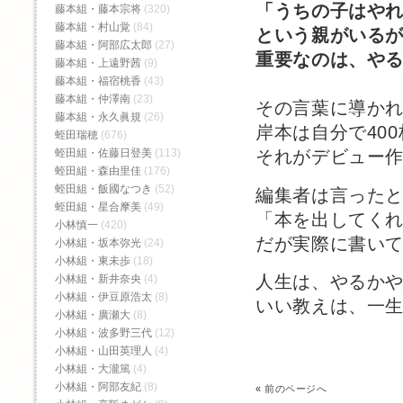
「うちの子はや
藤本組・藤本宗将
(320)
藤本組・村山覚
(84)
という親がいる
藤本組・阿部広太郎
(27)
重要なのは、や
藤本組・上遠野茜
(9)
藤本組・福宿桃香‬
(43)
藤本組・仲澤南
(23)
その言葉に導か
藤本組・永久眞規
(26)
岸本は自分で40
蛭田瑞穂
(676)
蛭田組・佐藤日登美
(113)
それがデビュー
蛭田組・森由里佳
(176)
蛭田組・飯國なつき
(52)
編集者は言った
蛭田組・星合摩美
(49)
「本を出してく
小林慎一
(420)
だが実際に書い
小林組・坂本弥光
(24)
小林組・東未歩
(18)
人生は、やるか
小林組・新井奈央
(4)
小林組・伊豆原浩太
(8)
いい教えは、一
小林組・廣瀬大
(8)
小林組・波多野三代
(12)
小林組・山田英理人
(4)
小林組・大瀧篤
(4)
小林組・阿部友紀
(8)
«
前のページへ