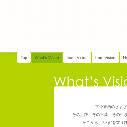
Top
What's Vision
team Vision
from Vision
N
古今東西のさまざ
その足跡、その言葉、その生
そこから、‘いま’を乗