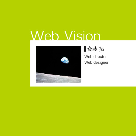
斎藤 拓
Web director
Web designer