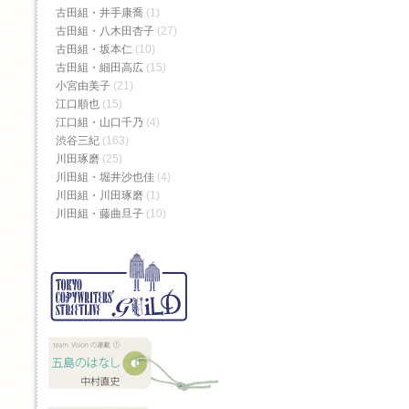
古田組・井手康喬
(1)
古田組・八木田杏子
(27)
古田組・坂本仁
(10)
古田組・細田高広
(15)
小宮由美子
(21)
江口順也
(15)
江口組・山口千乃
(4)
渋谷三紀
(163)
川田琢磨
(25)
川田組・堀井沙也佳
(4)
川田組・川田琢磨
(1)
川田組・藤曲旦子
(10)