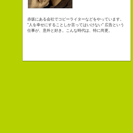
自己紹介ジェネレーターというサイトがある。試しにやってみた。
チームVision 事務局長
なにがしか書いていられるしごとはとっても
長崎県五島市出身
Copy writer
初対面の人によく言われる。
赤坂にある会社でコピーライターなどをやっています。
幸せでとっても怖いですが、きょうもなんとか幸せに
３６歳
10周年キャンペーン中です。
「きれいな名前ですね」
"人を幸せにすることしか言ってはいけない" 広告という
こんちゃっ保持壮太郎っていいます。
生きられてる私は幸せなのかもしれません。
「五島列島はよいところです。
こう返す。「ええ、名前だけは」
仕事が、意外と好き。こんな時代は、特に尚更。
皆からは「保持壮太郎ピーナッツ」って呼ばれてるよ。
なぜかって言うと前にピーナッツを皆に一粒ずつあげたからだよ。
みなさん一度お出かけください。」
beacon communications 勤務
すると、初対面の人が笑ってくれる。
なぜか、皆は喜んでなかったけどね。
ちょっと、気持ちフクザツであるのだが。
ピーナッツ最高！落花生なんて呼ぶなっつーの
バカだけどたぶんいいヤツだ。もっとこんな感じの人になりたい。