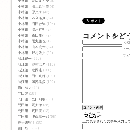
小林組・高阪まどか
(8)
小林組・檀上真里奈
(4)
小林組・原央海
(42)
小林組・四宮拓真
(34)
小林組・河田紗弥
(104)
小林組・得津有明
(2)
コメントをど
小林組・森田隼司
(2)
小林組・用丸雅也
(1)
お名前
小林組・山本貴宏
(34)
メー
小林組・野村隆文
(32)
ウェ
澁江俊一
(667)
澁江組・奥村広乃
(113)
澁江組・松岡康
(106)
澁江組・田中真輝
(101)
澁江組・磯部建多
(102)
道山智之
(61)
門田陽
(189)
門田組・宮田知明
(63)
門田組・岡安徹
(26)
門田組・高田麦
(12)
門田組・伊藤健一郎
(86)
上に表示された文字を入力し
長谷川智子
(30)
古田彰一
(57)