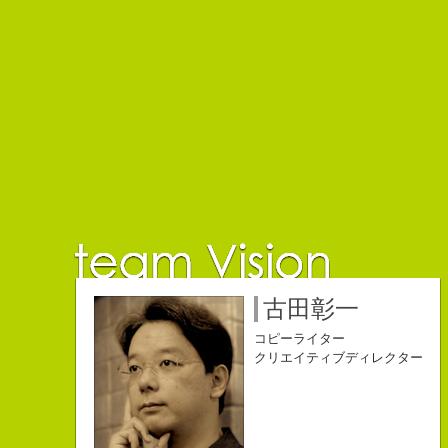
佐藤延夫
保持壮太郎
小山佳奈
中村直史
江口順也
名雪祐平
古田彰一
コピーライター
コピーライター
コピーライター
コピーライター
コピーライター
コピーライター
コピーライター
クリエイティブディレクター
クリエイティブディレクター