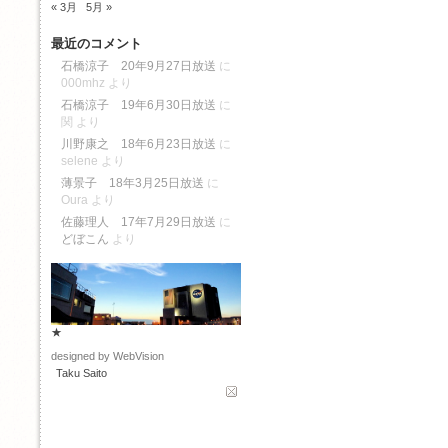
« 3月
5月 »
最近のコメント
石橋涼子 20年9月27日放送
に
000mhz
より
石橋涼子 19年6月30日放送
に
関
より
川野康之 18年6月23日放送
に
selene
より
薄景子 18年3月25日放送
に
Oura
より
佐藤理人 17年7月29日放送
に
どぼこん
より
★
designed by WebVision
Taku Saito