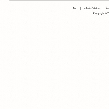
Top
｜
What's Vision
｜
te
Copyright ©20