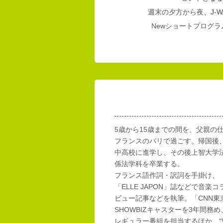
週末の夕方から夜、
J-W
Newショートプログラム
5歳から15歳までの間を、父親の
フランスのパリで過ごす。帰国後
中高校に進学し、その後上智大学
係法学科を卒業する。
フランス語作詞・訳詞を手掛け、「E
「ELLE JAPON」誌などで音楽
ビュー記事などを執筆。「CNN東
SHOWBIZキャスターを3年間務め
レギュラー番組を担当するほか、“Vi