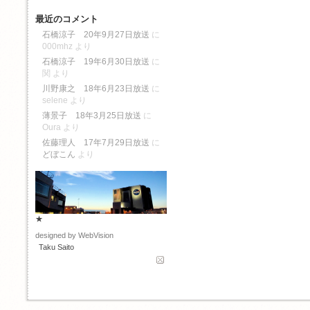
最近のコメント
石橋涼子 20年9月27日放送
に
000mhz
より
石橋涼子 19年6月30日放送
に
関
より
川野康之 18年6月23日放送
に
selene
より
薄景子 18年3月25日放送
に
Oura
より
佐藤理人 17年7月29日放送
に
どぼこん
より
★
designed by WebVision
Taku Saito