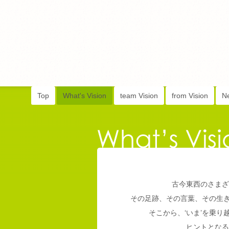
Top
What's Vision
team Vision
from Vision
N
古今東西のさまざ
その足跡、その言葉、その生
そこから、‘いま’を乗
ヒントとなる