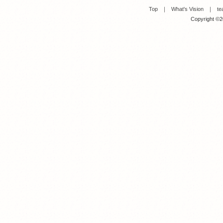
Top
｜
What's Vision
｜
te
Copyright ©20