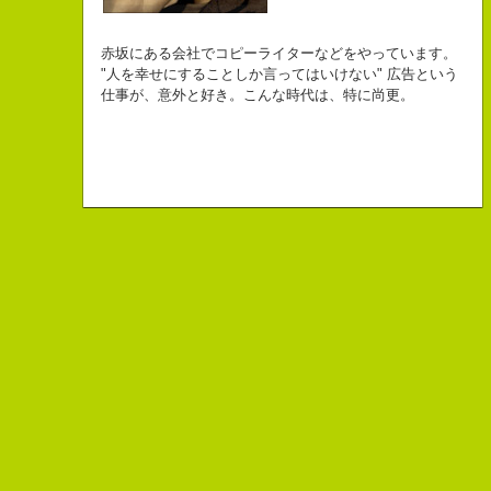
自己紹介ジェネレーターというサイトがある。試しにやってみた。
チームVision 事務局長
なにがしか書いていられるしごとはとっても
長崎県五島市出身
Copy writer
初対面の人によく言われる。
赤坂にある会社でコピーライターなどをやっています。
幸せでとっても怖いですが、きょうもなんとか幸せに
３６歳
10周年キャンペーン中です。
「きれいな名前ですね」
"人を幸せにすることしか言ってはいけない" 広告という
こんちゃっ保持壮太郎っていいます。
生きられてる私は幸せなのかもしれません。
「五島列島はよいところです。
こう返す。「ええ、名前だけは」
仕事が、意外と好き。こんな時代は、特に尚更。
皆からは「保持壮太郎ピーナッツ」って呼ばれてるよ。
なぜかって言うと前にピーナッツを皆に一粒ずつあげたからだよ。
みなさん一度お出かけください。」
beacon communications 勤務
すると、初対面の人が笑ってくれる。
なぜか、皆は喜んでなかったけどね。
ちょっと、気持ちフクザツであるのだが。
ピーナッツ最高！落花生なんて呼ぶなっつーの
バカだけどたぶんいいヤツだ。もっとこんな感じの人になりたい。