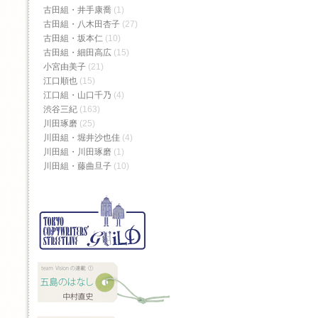
古田組・井手康喬
(1)
古田組・八木田杏子
(27)
古田組・坂本仁
(10)
古田組・細田高広
(15)
小宮由美子
(21)
江口順也
(15)
江口組・山口千乃
(4)
渋谷三紀
(163)
川田琢磨
(25)
川田組・堀井沙也佳
(4)
川田組・川田琢磨
(1)
川田組・藤曲旦子
(10)