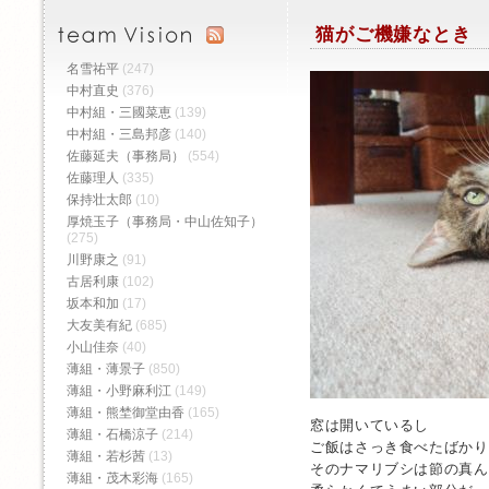
猫がご機嫌なとき
名雪祐平
(247)
中村直史
(376)
中村組・三國菜恵
(139)
中村組・三島邦彦
(140)
佐藤延夫（事務局）
(554)
佐藤理人
(335)
保持壮太郎
(10)
厚焼玉子（事務局・中山佐知子）
(275)
川野康之
(91)
古居利康
(102)
坂本和加
(17)
大友美有紀
(685)
小山佳奈
(40)
薄組・薄景子
(850)
薄組・小野麻利江
(149)
薄組・熊埜御堂由香
(165)
窓は開いているし
薄組・石橋涼子
(214)
ご飯はさっき食べたばかり
薄組・若杉茜
(13)
そのナマリブシは節の真ん
薄組・茂木彩海
(165)