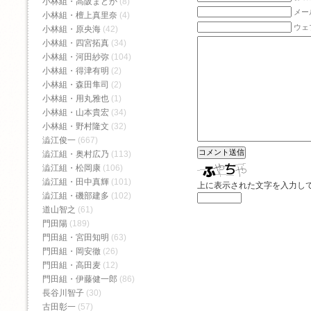
小林組・高阪まどか
(8)
メー
小林組・檀上真里奈
(4)
ウェ
小林組・原央海
(42)
小林組・四宮拓真
(34)
小林組・河田紗弥
(104)
小林組・得津有明
(2)
小林組・森田隼司
(2)
小林組・用丸雅也
(1)
小林組・山本貴宏
(34)
小林組・野村隆文
(32)
澁江俊一
(667)
澁江組・奥村広乃
(113)
澁江組・松岡康
(106)
澁江組・田中真輝
(101)
上に表示された文字を入力し
澁江組・磯部建多
(102)
道山智之
(61)
門田陽
(189)
門田組・宮田知明
(63)
門田組・岡安徹
(26)
門田組・高田麦
(12)
門田組・伊藤健一郎
(86)
長谷川智子
(30)
古田彰一
(57)