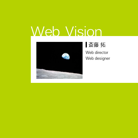
斎藤 拓
Web director
Web designer