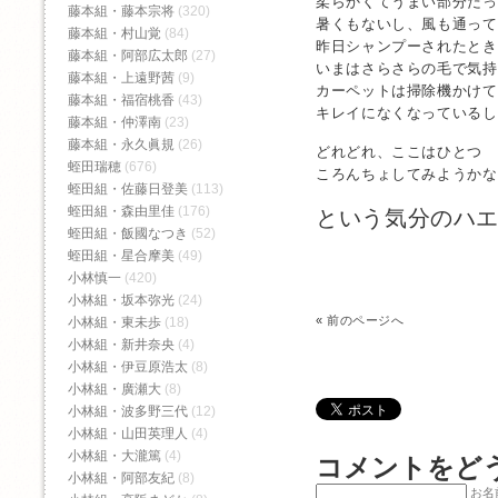
柔らかくてうまい部分だっ
藤本組・藤本宗将
(320)
暑くもないし、風も通って
藤本組・村山覚
(84)
昨日シャンプーされたとき
藤本組・阿部広太郎
(27)
いまはさらさらの毛で気持
藤本組・上遠野茜
(9)
カーペットは掃除機かけて
藤本組・福宿桃香‬
(43)
キレイになくなっているし
藤本組・仲澤南
(23)
藤本組・永久眞規
(26)
どれどれ、ここはひとつ
蛭田瑞穂
(676)
ころんちょしてみようかな
蛭田組・佐藤日登美
(113)
蛭田組・森由里佳
(176)
という気分のハ
蛭田組・飯國なつき
(52)
蛭田組・星合摩美
(49)
小林慎一
(420)
小林組・坂本弥光
(24)
«
前のページへ
小林組・東未歩
(18)
小林組・新井奈央
(4)
小林組・伊豆原浩太
(8)
小林組・廣瀬大
(8)
小林組・波多野三代
(12)
小林組・山田英理人
(4)
小林組・大瀧篤
(4)
コメントをど
小林組・阿部友紀
(8)
お名前