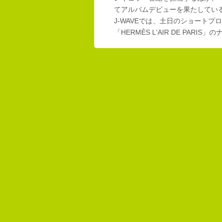
てアルバムデビューを果たしてい
J-WAVEでは、土日のショートプロ
「HERMÈS L‘AIR DE PAR