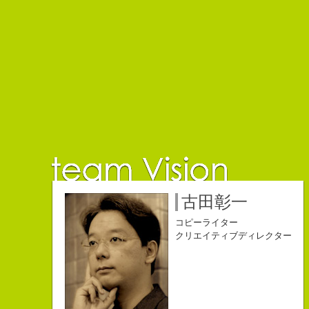
佐藤延夫
保持壮太郎
小山佳奈
中村直史
江口順也
名雪祐平
古田彰一
コピーライター
コピーライター
コピーライター
コピーライター
コピーライター
コピーライター
コピーライター
クリエイティブディレクター
クリエイティブディレクター