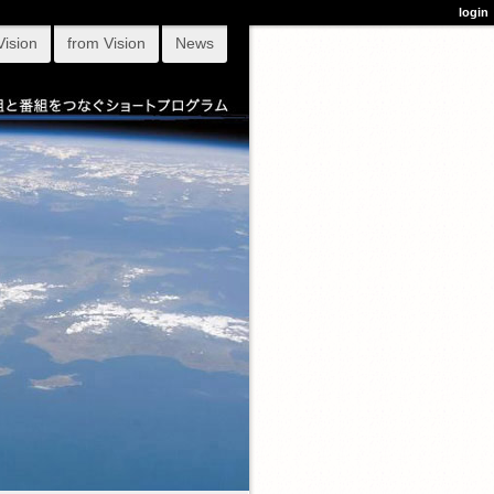
login
Vision
from Vision
News