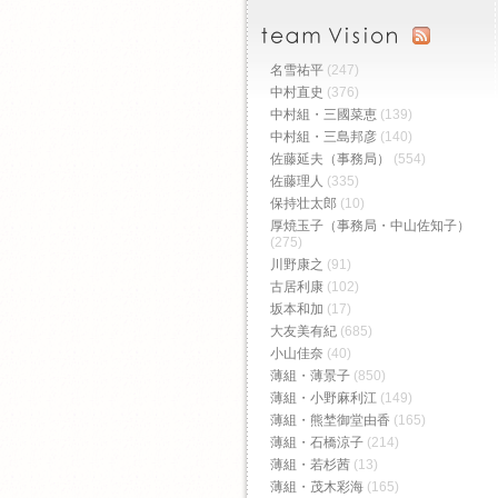
名雪祐平
(247)
中村直史
(376)
中村組・三國菜恵
(139)
中村組・三島邦彦
(140)
佐藤延夫（事務局）
(554)
佐藤理人
(335)
保持壮太郎
(10)
厚焼玉子（事務局・中山佐知子）
(275)
川野康之
(91)
古居利康
(102)
坂本和加
(17)
大友美有紀
(685)
小山佳奈
(40)
薄組・薄景子
(850)
薄組・小野麻利江
(149)
薄組・熊埜御堂由香
(165)
薄組・石橋涼子
(214)
薄組・若杉茜
(13)
薄組・茂木彩海
(165)