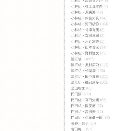
小林組・高阪まどか
(8)
小林組・檀上真里奈
(4)
小林組・原央海
(42)
小林組・四宮拓真
(34)
小林組・河田紗弥
(104)
小林組・得津有明
(2)
小林組・森田隼司
(2)
小林組・用丸雅也
(1)
小林組・山本貴宏
(34)
小林組・野村隆文
(32)
澁江俊一
(667)
澁江組・奥村広乃
(113)
澁江組・松岡康
(106)
澁江組・田中真輝
(101)
澁江組・磯部建多
(102)
道山智之
(61)
門田陽
(189)
門田組・宮田知明
(63)
門田組・岡安徹
(26)
門田組・高田麦
(12)
門田組・伊藤健一郎
(86)
長谷川智子
(30)
古田彰一
(57)