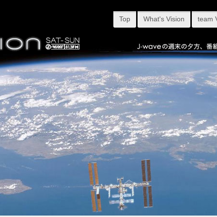
Top
What's Vision
team 