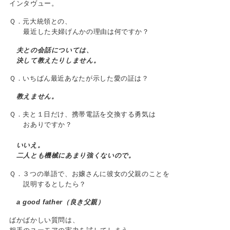
インタヴュー。
Ｑ．元大統領との、
最近した夫婦げんかの理由は何ですか？
夫との会話については、
決して教えたりしません。
Ｑ．いちばん最近あなたが示した愛の証は？
教えません。
Ｑ．夫と１日だけ、携帯電話を交換する勇気は
おありですか？
いいえ。
二人とも機械にあまり強くないので。
Ｑ．３つの単語で、お嬢さんに彼女の父親のことを
説明するとしたら？
a good father（良き父親）
ばかばかしい質問は、