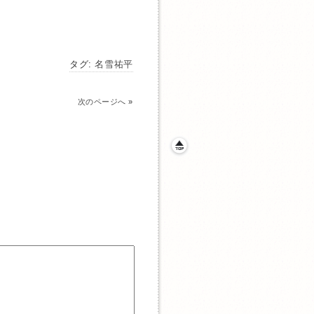
タグ:
名雪祐平
次のページへ
»