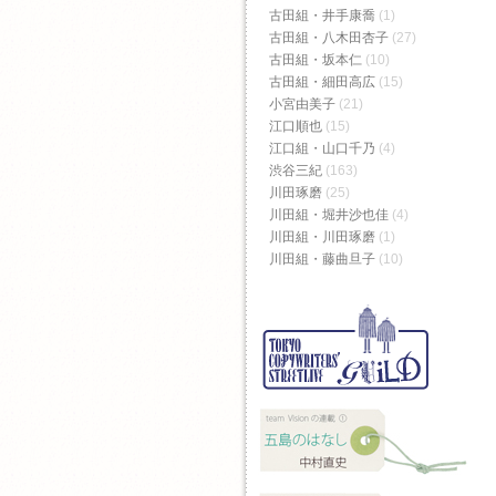
古田組・井手康喬
(1)
古田組・八木田杏子
(27)
古田組・坂本仁
(10)
古田組・細田高広
(15)
小宮由美子
(21)
江口順也
(15)
江口組・山口千乃
(4)
渋谷三紀
(163)
川田琢磨
(25)
川田組・堀井沙也佳
(4)
川田組・川田琢磨
(1)
川田組・藤曲旦子
(10)