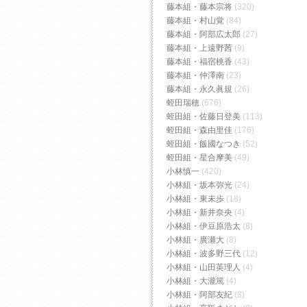
藤本組・藤本宗将
(320)
藤本組・村山覚
(84)
藤本組・阿部広太郎
(27)
藤本組・上遠野茜
(9)
藤本組・福宿桃香‬
(43)
藤本組・仲澤南
(23)
藤本組・永久眞規
(26)
蛭田瑞穂
(676)
蛭田組・佐藤日登美
(113)
蛭田組・森由里佳
(176)
蛭田組・飯國なつき
(52)
蛭田組・星合摩美
(49)
小林慎一
(420)
小林組・坂本弥光
(24)
小林組・東未歩
(18)
小林組・新井奈央
(4)
小林組・伊豆原浩太
(8)
小林組・廣瀬大
(8)
小林組・波多野三代
(12)
小林組・山田英理人
(4)
小林組・大瀧篤
(4)
小林組・阿部友紀
(8)