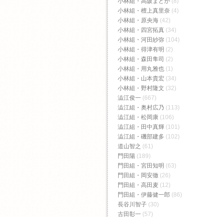
小林組・高阪まどか
(8)
小林組・檀上真里奈
(4)
小林組・原央海
(42)
小林組・四宮拓真
(34)
小林組・河田紗弥
(104)
小林組・得津有明
(2)
小林組・森田隼司
(2)
小林組・用丸雅也
(1)
小林組・山本貴宏
(34)
小林組・野村隆文
(32)
澁江俊一
(667)
澁江組・奥村広乃
(113)
澁江組・松岡康
(106)
澁江組・田中真輝
(101)
澁江組・磯部建多
(102)
道山智之
(61)
門田陽
(189)
門田組・宮田知明
(63)
門田組・岡安徹
(26)
門田組・高田麦
(12)
門田組・伊藤健一郎
(86)
長谷川智子
(30)
古田彰一
(57)