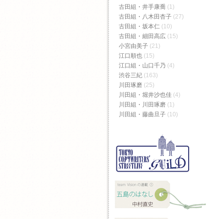
古田組・井手康喬
(1)
古田組・八木田杏子
(27)
古田組・坂本仁
(10)
古田組・細田高広
(15)
小宮由美子
(21)
江口順也
(15)
江口組・山口千乃
(4)
渋谷三紀
(163)
川田琢磨
(25)
川田組・堀井沙也佳
(4)
川田組・川田琢磨
(1)
川田組・藤曲旦子
(10)