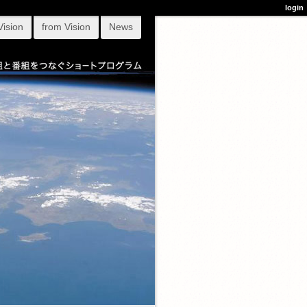
login
Vision
from Vision
News