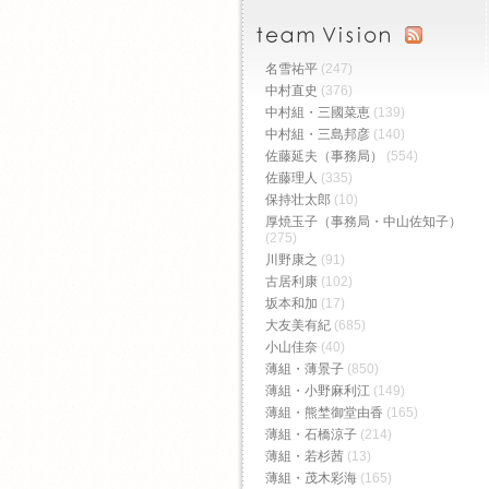
名雪祐平
(247)
中村直史
(376)
中村組・三國菜恵
(139)
中村組・三島邦彦
(140)
佐藤延夫（事務局）
(554)
佐藤理人
(335)
保持壮太郎
(10)
厚焼玉子（事務局・中山佐知子）
(275)
川野康之
(91)
古居利康
(102)
坂本和加
(17)
大友美有紀
(685)
小山佳奈
(40)
薄組・薄景子
(850)
薄組・小野麻利江
(149)
薄組・熊埜御堂由香
(165)
薄組・石橋涼子
(214)
薄組・若杉茜
(13)
薄組・茂木彩海
(165)