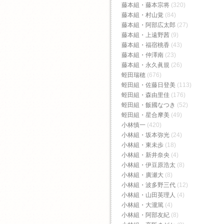
藤本組・藤本宗将
(320)
藤本組・村山覚
(84)
藤本組・阿部広太郎
(27)
藤本組・上遠野茜
(9)
藤本組・福宿桃香‬
(43)
藤本組・仲澤南
(23)
藤本組・永久眞規
(26)
蛭田瑞穂
(676)
蛭田組・佐藤日登美
(113)
蛭田組・森由里佳
(176)
蛭田組・飯國なつき
(52)
蛭田組・星合摩美
(49)
小林慎一
(420)
小林組・坂本弥光
(24)
小林組・東未歩
(18)
小林組・新井奈央
(4)
小林組・伊豆原浩太
(8)
小林組・廣瀬大
(8)
小林組・波多野三代
(12)
小林組・山田英理人
(4)
小林組・大瀧篤
(4)
小林組・阿部友紀
(8)