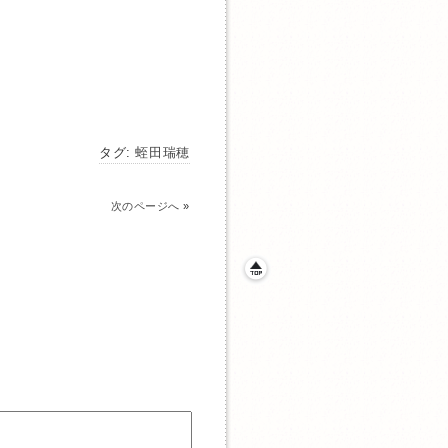
タグ:
蛭田瑞穂
次のページへ
»