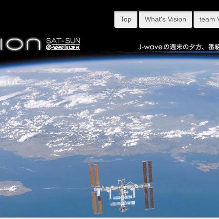
Top
What's Vision
team 