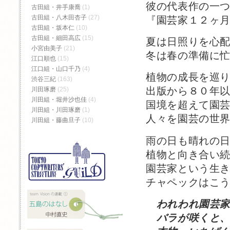
彼の代表作の一
古田組・井手康喬
(1)
古田組・八木田杏子
(27)
『園芸家１２ヶ
古田組・坂本仁
(10)
古田組・細田高広
(15)
夏は日照りを心
小宮由美子
(21)
冬は春の準備に
江口順也
(15)
江口組・山口千乃
(4)
植物の成長を巡
渋谷三紀
(163)
出版から８０年
川田琢磨
(25)
川田組・堀井沙也佳
(4)
国境を超えて園
川田組・川田琢磨
(1)
人々を園芸の世
川田組・藤曲旦子
(10)
雨の日も晴れの
植物と向き合い
園芸家という生
チャペックはこ
われわれ園芸
バラが咲くと、