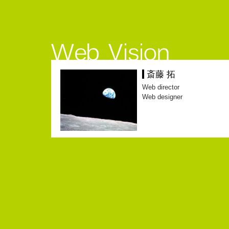
斎藤 拓
Web director
Web designer