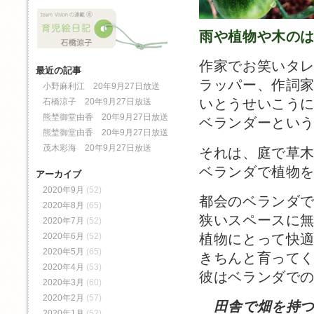
雨や植物や木の
作家でお笑いタ
最近の記事
ラッパー、作詞
小野麻利江 20年9月27日放送
いとうせいこう
石橋涼子 20年9月27日放送
熊埜御堂由香 20年9月27日放送
ベランダーとい
熊埜御堂由香 20年9月27日放送
茂木彩海 20年9月27日放送
それは、庭で草
ベランダで植物
アーカイブ
2020年9月
(52)
都会のベランダ
2020年8月
(65)
狭いスペースに
2020年7月
(52)
植物にとって快
2020年6月
(52)
2020年5月
(65)
きちんと育って
2020年4月
(53)
彼はベランダで
2020年3月
(60)
2020年2月
(57)
田舎で畑を持
2020年1月
(52)