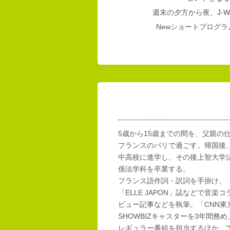
週末の夕方から夜、
J-W
Newショートプログラム
5歳から15歳までの間を、父親の
フランスのパリで過ごす。帰国後
中高校に進学し、その後上智大学
係法学科を卒業する。
フランス語作詞・訳詞を手掛け、「E
「ELLE JAPON」誌などで音楽
ビュー記事などを執筆。「CNN東
SHOWBIZキャスターを3年間務め
レギュラー番組を担当するほか、“Vi