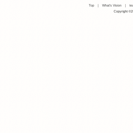
Top
｜
What's Vision
｜
te
Copyright ©20