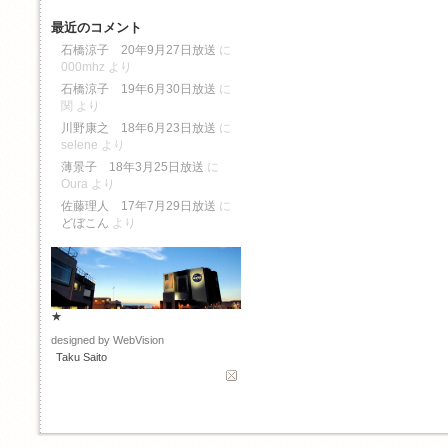
最近のコメント
石橋涼子 20年9月27日放送
に
000mhz
より
石橋涼子 19年6月30日放送
に
関
より
川野康之 18年6月23日放送
に
selene
より
薄景子 18年3月25日放送
に
Oura
より
佐藤理人 17年7月29日放送
に
どぼこん
より
★
designed by WebVision
Taku Saito