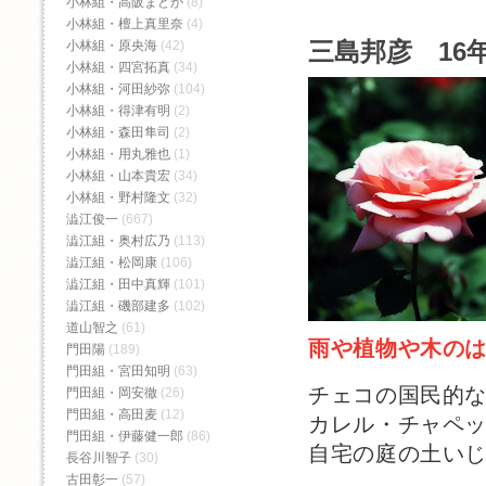
小林組・高阪まどか
(8)
小林組・檀上真里奈
(4)
三島邦彦 16年
小林組・原央海
(42)
小林組・四宮拓真
(34)
小林組・河田紗弥
(104)
小林組・得津有明
(2)
小林組・森田隼司
(2)
小林組・用丸雅也
(1)
小林組・山本貴宏
(34)
小林組・野村隆文
(32)
澁江俊一
(667)
澁江組・奥村広乃
(113)
澁江組・松岡康
(106)
澁江組・田中真輝
(101)
澁江組・磯部建多
(102)
道山智之
(61)
雨や植物や木の
門田陽
(189)
門田組・宮田知明
(63)
チェコの国民的
門田組・岡安徹
(26)
門田組・高田麦
(12)
カレル・チャペ
門田組・伊藤健一郎
(86)
自宅の庭の土い
長谷川智子
(30)
古田彰一
(57)