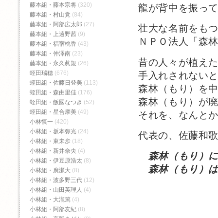
藤本組・藤本宗将
(320)
龍が背中を振っ
藤本組・村山覚
(84)
藤本組・阿部広太郎
(27)
壮大な名前をも
藤本組・上遠野茜
(9)
ＮＰＯ法人「森
藤本組・福宿桃香‬
(43)
藤本組・仲澤南
(23)
昔の人々が植え
藤本組・永久眞規
(26)
蛭田瑞穂
(676)
手入れされない
蛭田組・佐藤日登美
(113)
森林（もり）を
蛭田組・森由里佳
(176)
森林（もり）が
蛭田組・飯國なつき
(52)
蛭田組・星合摩美
(49)
それを、なんと
小林慎一
(420)
小林組・坂本弥光
(24)
代表の、佐藤和
小林組・東未歩
(18)
小林組・新井奈央
(4)
森林（もり）
小林組・伊豆原浩太
(8)
森林（もり）は
小林組・廣瀬大
(8)
小林組・波多野三代
(12)
小林組・山田英理人
(4)
小林組・大瀧篤
(4)
小林組・阿部友紀
(8)