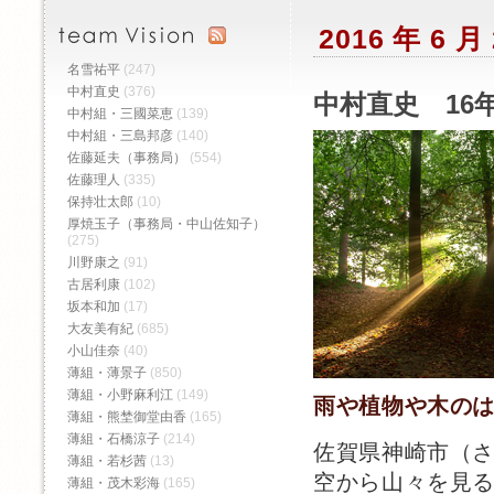
2016 年 6 
名雪祐平
(247)
中村直史
(376)
中村直史 16年
中村組・三國菜恵
(139)
中村組・三島邦彦
(140)
佐藤延夫（事務局）
(554)
佐藤理人
(335)
保持壮太郎
(10)
厚焼玉子（事務局・中山佐知子）
(275)
川野康之
(91)
古居利康
(102)
坂本和加
(17)
大友美有紀
(685)
小山佳奈
(40)
薄組・薄景子
(850)
薄組・小野麻利江
(149)
雨や植物や木のは
薄組・熊埜御堂由香
(165)
薄組・石橋涼子
(214)
佐賀県神崎市（さ
薄組・若杉茜
(13)
空から山々を見
薄組・茂木彩海
(165)