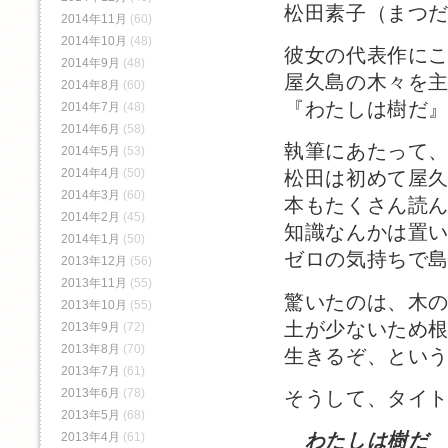
松田素子（まつ
2014年11月
(60)
2014年10月
(48)
彼女の代表作に
2014年9月
(48)
屋久島の木々を
2014年8月
(60)
『わたしは樹だ
2014年7月
(48)
2014年6月
(58)
執筆にあたって
2014年5月
(53)
2014年4月
(50)
松田は初めて屋
2014年3月
(60)
本もたくさん読
2014年2月
(45)
知識なんかは置
2014年1月
(50)
ゼロの気持ちで
2013年12月
(56)
2013年11月
(55)
驚いたのは、木
2013年10月
(55)
土が少ないため
2013年9月
(72)
2013年8月
(70)
生きるぞ、とい
2013年7月
(61)
2013年6月
(78)
そうして、タイ
2013年5月
(68)
わたしは樹だ
2013年4月
(61)