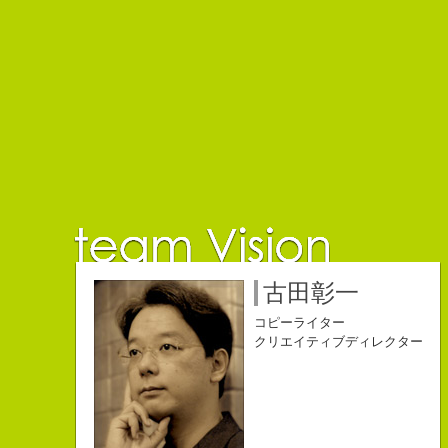
佐藤延夫
保持壮太郎
小山佳奈
中村直史
江口順也
名雪祐平
古田彰一
コピーライター
コピーライター
コピーライター
コピーライター
コピーライター
コピーライター
コピーライター
クリエイティブディレクター
クリエイティブディレクター