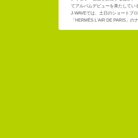
てアルバムデビューを果たしてい
J-WAVEでは、土日のショートプロ
「HERMÈS L‘AIR DE PAR