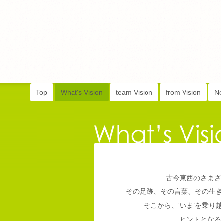
Top
What's Vision
team Vision
from Vision
N
古今東西のさまざ
その足跡、その言葉、その生
そこから、‘いま’を乗
ヒントとなる