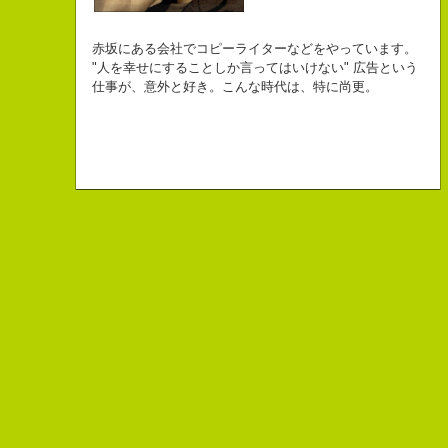
自己紹介ジェネレーターというサイトがある。試しにやってみた。
チームVision 事務局長
なにがしか書いていられるしごとはとっても
長崎県五島市出身
Copy writer
初対面の人によく言われる。
赤坂にある会社でコピーライターなどをやっています。
幸せでとっても怖いですが、きょうもなんとか幸せに
３６歳
10周年キャンペーン中です。
「きれいな名前ですね」
"人を幸せにすることしか言ってはいけない" 広告という
こんちゃっ保持壮太郎っていいます。
生きられてる私は幸せなのかもしれません。
「五島列島はよいところです。
こう返す。「ええ、名前だけは」
仕事が、意外と好き。こんな時代は、特に尚更。
皆からは「保持壮太郎ピーナッツ」って呼ばれてるよ。
なぜかって言うと前にピーナッツを皆に一粒ずつあげたからだよ。
みなさん一度お出かけください。」
beacon communications 勤務
すると、初対面の人が笑ってくれる。
なぜか、皆は喜んでなかったけどね。
ちょっと、気持ちフクザツであるのだが。
ピーナッツ最高！落花生なんて呼ぶなっつーの
バカだけどたぶんいいヤツだ。もっとこんな感じの人になりたい。