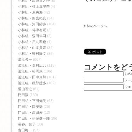
小林組・高阪まどか
(8)
小林組・檀上真里奈
(4)
小林組・原央海
(42)
小林組・四宮拓真
(34)
小林組・河田紗弥
(104)
«
前のページへ
小林組・得津有明
(2)
小林組・森田隼司
(2)
小林組・用丸雅也
(1)
小林組・山本貴宏
(34)
小林組・野村隆文
(32)
澁江俊一
(667)
コメントをど
澁江組・奥村広乃
(113)
澁江組・松岡康
(106)
お名前
澁江組・田中真輝
(101)
メー
澁江組・磯部建多
(102)
ウェ
道山智之
(61)
門田陽
(189)
門田組・宮田知明
(63)
門田組・岡安徹
(26)
門田組・高田麦
(12)
門田組・伊藤健一郎
(86)
長谷川智子
(30)
古田彰一
(57)