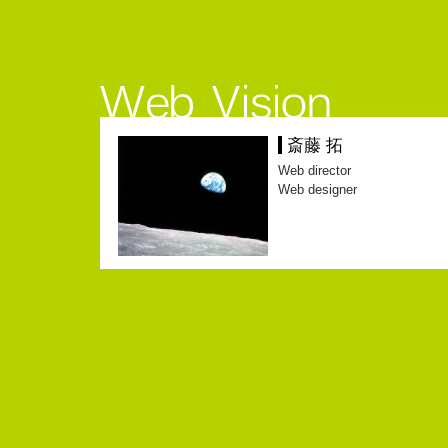
斎藤 拓
Web director
Web designer