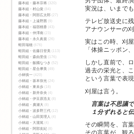
男子団体、最終
藤本組・藤本宗将
(320)
実況は、いまで
藤本組・村山覚
(84)
藤本組・阿部広太郎
(27)
テレビ放送史に
藤本組・上遠野茜
(9)
藤本組・福宿桃香‬
(43)
アナウンサーの
藤本組・仲澤南
(23)
藤本組・永久眞規
(26)
実はこの時、刈
蛭田瑞穂
(676)
「体操ニッポン
蛭田組・佐藤日登美
(113)
蛭田組・森由里佳
(176)
しかし直前で、ロ
蛭田組・飯國なつき
(52)
蛭田組・星合摩美
(49)
過去の栄光と、
小林慎一
(420)
という言葉で表
小林組・坂本弥光
(24)
小林組・東未歩
(18)
刈屋は言う。
小林組・新井奈央
(4)
小林組・伊豆原浩太
(8)
言葉は不思議
小林組・廣瀬大
(8)
１分ずれると伝
小林組・波多野三代
(12)
小林組・山田英理人
(4)
小林組・大瀧篤
(4)
その瞬間を、言
小林組・阿部友紀
(8)
その言葉が、観