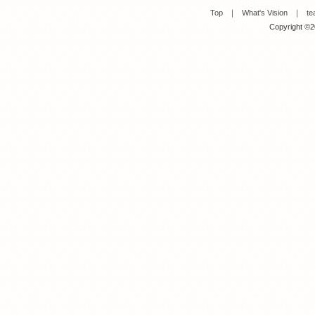
Top
｜
What's Vision
｜
te
Copyright ©20