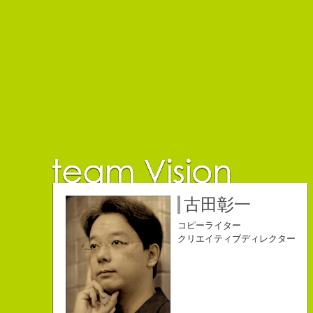
佐藤延夫
保持壮太郎
小山佳奈
中村直史
江口順也
名雪祐平
古田彰一
コピーライター
コピーライター
コピーライター
コピーライター
コピーライター
コピーライター
コピーライター
クリエイティブディレクター
クリエイティブディレクター