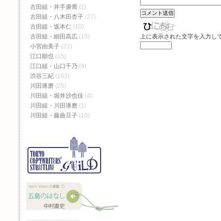
古田組・井手康喬
(1)
古田組・八木田杏子
(27)
古田組・坂本仁
(10)
上に表示された文字を入力し
古田組・細田高広
(15)
小宮由美子
(21)
江口順也
(15)
江口組・山口千乃
(4)
渋谷三紀
(163)
川田琢磨
(25)
川田組・堀井沙也佳
(4)
川田組・川田琢磨
(1)
川田組・藤曲旦子
(10)