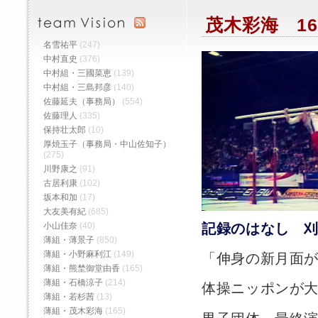
茂木彩海 16
名雪祐平
(247)
中村直史
(376)
中村組・三國菜恵
(139)
中村組・三島邦彦
(140)
佐藤延夫（事務局）
(554)
佐藤理人
(335)
保持壮太郎
(10)
厚焼玉子（事務局・中山佐知子）
(275)
川野康之
(91)
古居利康
(102)
坂本和加
(17)
大友美有紀
(685)
小山佳奈
(40)
記録のはなし 
薄組・薄景子
(850)
薄組・小野麻利江
(149)
「伸身の新月面
薄組・熊埜御堂由香
(165)
薄組・石橋涼子
(214)
体操ニッポンが大
薄組・若杉茜
(13)
薄組・茂木彩海
(165)