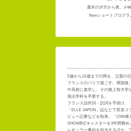
週末の夕方から夜、
J-W
Newショートプログラム
5歳から15歳までの間を、父親の
フランスのパリで過ごす。帰国後
中高校に進学し、その後上智大学
係法学科を卒業する。
フランス語作詞・訳詞を手掛け、「E
「ELLE JAPON」誌などで音楽
ビュー記事などを執筆。「CNN東
SHOWBIZキャスターを3年間務め
レギュラー番組を担当するほか、“Vi