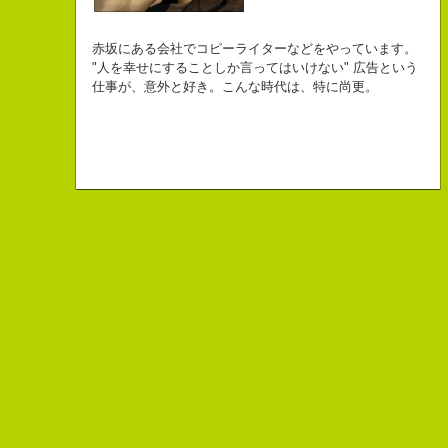
自己紹介ジェネレーターというサイトがある。試しにやってみた。
チームVision 事務局長
なにがしか書いていられるしごとはとっても
長崎県五島市出身
Copy writer
初対面の人によく言われる。
赤坂にある会社でコピーライターなどをやっています。
幸せでとっても怖いですが、きょうもなんとか幸せに
３６歳
10周年キャンペーン中です。
「きれいな名前ですね」
"人を幸せにすることしか言ってはいけない" 広告という
こんちゃっ保持壮太郎っていいます。
生きられてる私は幸せなのかもしれません。
「五島列島はよいところです。
こう返す。「ええ、名前だけは」
仕事が、意外と好き。こんな時代は、特に尚更。
皆からは「保持壮太郎ピーナッツ」って呼ばれてるよ。
なぜかって言うと前にピーナッツを皆に一粒ずつあげたからだよ。
みなさん一度お出かけください。」
beacon communications 勤務
すると、初対面の人が笑ってくれる。
なぜか、皆は喜んでなかったけどね。
ちょっと、気持ちフクザツであるのだが。
ピーナッツ最高！落花生なんて呼ぶなっつーの
バカだけどたぶんいいヤツだ。もっとこんな感じの人になりたい。