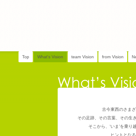
Top
What's Vision
team Vision
from Vision
N
古今東西のさまざ
その足跡、その言葉、その生
そこから、‘いま’を乗
ヒントとなる