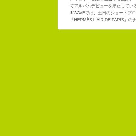
てアルバムデビューを果たしてい
J-WAVEでは、土日のショートプロ
「HERMÈS L‘AIR DE PAR