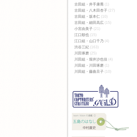
古田組・井手康喬
(1)
古田組・八木田杏子
(27)
古田組・坂本仁
(10)
古田組・細田高広
(15)
小宮由美子
(21)
江口順也
(15)
江口組・山口千乃
(4)
渋谷三紀
(163)
川田琢磨
(25)
川田組・堀井沙也佳
(4)
川田組・川田琢磨
(1)
川田組・藤曲旦子
(10)