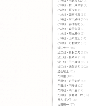
小林組・高阪まどか
(8)
小林組・檀上真里奈
(4)
小林組・原央海
(42)
小林組・四宮拓真
(34)
小林組・河田紗弥
(104)
小林組・得津有明
(2)
小林組・森田隼司
(2)
小林組・用丸雅也
(1)
小林組・山本貴宏
(34)
小林組・野村隆文
(32)
澁江俊一
(667)
澁江組・奥村広乃
(113)
澁江組・松岡康
(106)
澁江組・田中真輝
(101)
澁江組・磯部建多
(102)
道山智之
(61)
門田陽
(189)
門田組・宮田知明
(63)
門田組・岡安徹
(26)
門田組・高田麦
(12)
門田組・伊藤健一郎
(86)
長谷川智子
(30)
古田彰一
(57)