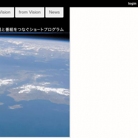
login
Vision
from Vision
News