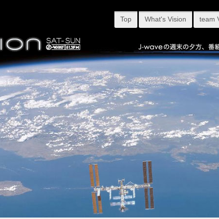
Top
What's Vision
team 