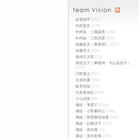
名雪祐平
(247)
中村直史
(376)
中村組・三國菜恵
(139)
中村組・三島邦彦
(140)
佐藤延夫（事務局）
(554)
佐藤理人
(335)
保持壮太郎
(10)
厚焼玉子（事務局・中山佐知子）
(275)
川野康之
(91)
古居利康
(102)
坂本和加
(17)
大友美有紀
(685)
小山佳奈
(40)
薄組・薄景子
(850)
薄組・小野麻利江
(149)
薄組・熊埜御堂由香
(165)
薄組・石橋涼子
(214)
薄組・若杉茜
(13)
薄組・茂木彩海
(165)