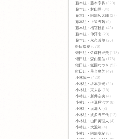
藤本組・藤本宗将
(320)
藤本組・村山覚
(84)
藤本組・阿部広太郎
(27)
藤本組・上遠野茜
(9)
藤本組・福宿桃香‬
(43)
藤本組・仲澤南
(23)
藤本組・永久眞規
(26)
蛭田瑞穂
(676)
蛭田組・佐藤日登美
(113)
蛭田組・森由里佳
(176)
蛭田組・飯國なつき
(52)
蛭田組・星合摩美
(49)
小林慎一
(420)
小林組・坂本弥光
(24)
小林組・東未歩
(18)
小林組・新井奈央
(4)
小林組・伊豆原浩太
(8)
小林組・廣瀬大
(8)
小林組・波多野三代
(12)
小林組・山田英理人
(4)
小林組・大瀧篤
(4)
小林組・阿部友紀
(8)