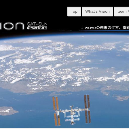
Top
What's Vision
team 