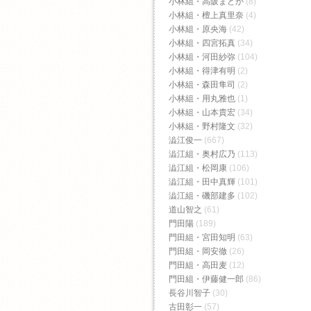
小林組・高阪まどか
(8)
小林組・檀上真里奈
(4)
小林組・原央海
(42)
小林組・四宮拓真
(34)
小林組・河田紗弥
(104)
小林組・得津有明
(2)
小林組・森田隼司
(2)
小林組・用丸雅也
(1)
小林組・山本貴宏
(34)
小林組・野村隆文
(32)
澁江俊一
(667)
澁江組・奥村広乃
(113)
澁江組・松岡康
(106)
澁江組・田中真輝
(101)
澁江組・磯部建多
(102)
道山智之
(61)
門田陽
(189)
門田組・宮田知明
(63)
門田組・岡安徹
(26)
門田組・高田麦
(12)
門田組・伊藤健一郎
(86)
長谷川智子
(30)
古田彰一
(57)