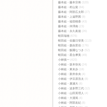
藤本組・藤本宗将
(320)
藤本組・村山覚
(84)
藤本組・阿部広太郎
(27)
藤本組・上遠野茜
(9)
藤本組・福宿桃香‬
(43)
藤本組・仲澤南
(23)
藤本組・永久眞規
(26)
蛭田瑞穂
(676)
蛭田組・佐藤日登美
(113)
蛭田組・森由里佳
(176)
蛭田組・飯國なつき
(52)
蛭田組・星合摩美
(49)
小林慎一
(420)
小林組・坂本弥光
(24)
小林組・東未歩
(18)
小林組・新井奈央
(4)
小林組・伊豆原浩太
(8)
小林組・廣瀬大
(8)
小林組・波多野三代
(12)
小林組・山田英理人
(4)
小林組・大瀧篤
(4)
小林組・阿部友紀
(8)