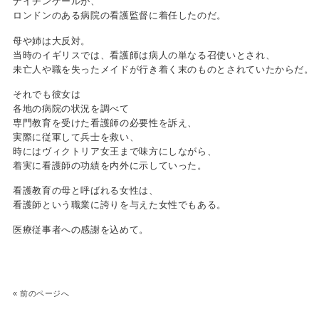
ナイチンゲールが、
ロンドンのある病院の看護監督に着任したのだ。
母や姉は大反対。
当時のイギリスでは、看護師は病人の単なる召使いとされ、
未亡人や職を失ったメイドが行き着く末のものとされていたからだ。
それでも彼女は
各地の病院の状況を調べて
専門教育を受けた看護師の必要性を訴え、
実際に従軍して兵士を救い、
時にはヴィクトリア女王まで味方にしながら、
着実に看護師の功績を内外に示していった。
看護教育の母と呼ばれる女性は、
看護師という職業に誇りを与えた女性でもある。
医療従事者への感謝を込めて。
«
前のページへ