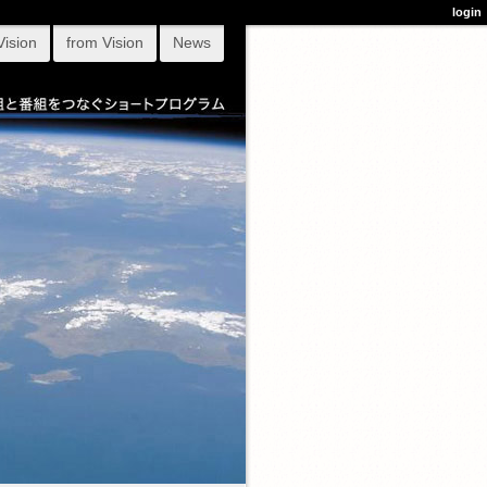
login
Vision
from Vision
News