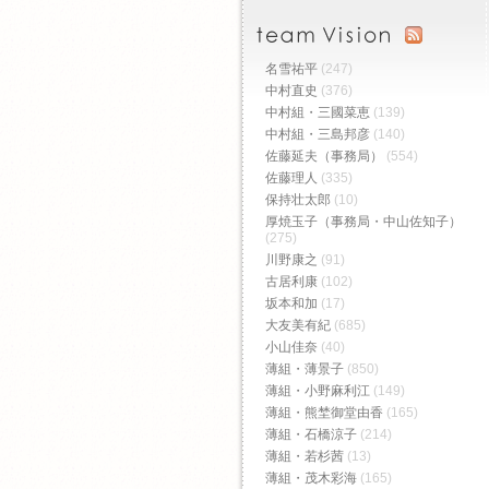
名雪祐平
(247)
中村直史
(376)
中村組・三國菜恵
(139)
中村組・三島邦彦
(140)
佐藤延夫（事務局）
(554)
佐藤理人
(335)
保持壮太郎
(10)
厚焼玉子（事務局・中山佐知子）
(275)
川野康之
(91)
古居利康
(102)
坂本和加
(17)
大友美有紀
(685)
小山佳奈
(40)
薄組・薄景子
(850)
薄組・小野麻利江
(149)
薄組・熊埜御堂由香
(165)
薄組・石橋涼子
(214)
薄組・若杉茜
(13)
薄組・茂木彩海
(165)