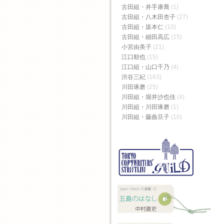
古田組・井手康喬
(1)
古田組・八木田杏子
(27)
古田組・坂本仁
(10)
古田組・細田高広
(15)
小宮由美子
(21)
江口順也
(15)
江口組・山口千乃
(4)
渋谷三紀
(163)
川田琢磨
(25)
川田組・堀井沙也佳
(4)
川田組・川田琢磨
(1)
川田組・藤曲旦子
(10)