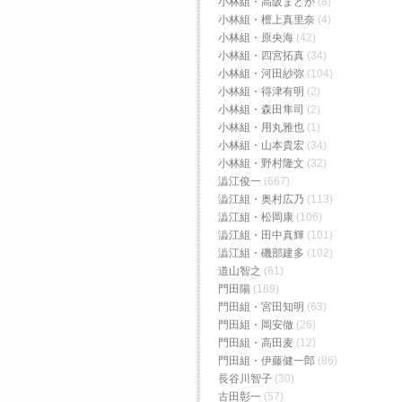
小林組・高阪まどか
(8)
小林組・檀上真里奈
(4)
小林組・原央海
(42)
小林組・四宮拓真
(34)
小林組・河田紗弥
(104)
小林組・得津有明
(2)
小林組・森田隼司
(2)
小林組・用丸雅也
(1)
小林組・山本貴宏
(34)
小林組・野村隆文
(32)
澁江俊一
(667)
澁江組・奥村広乃
(113)
澁江組・松岡康
(106)
澁江組・田中真輝
(101)
澁江組・磯部建多
(102)
道山智之
(61)
門田陽
(189)
門田組・宮田知明
(63)
門田組・岡安徹
(26)
門田組・高田麦
(12)
門田組・伊藤健一郎
(86)
長谷川智子
(30)
古田彰一
(57)