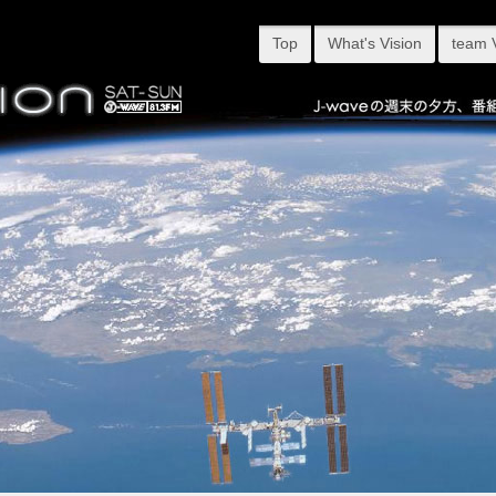
Top
What's Vision
team 