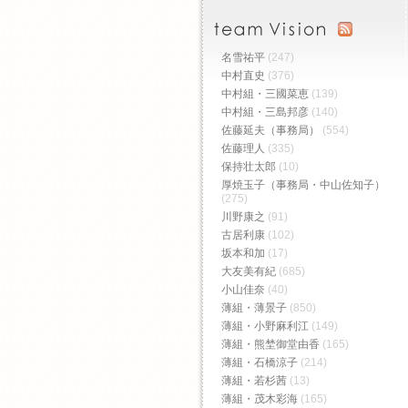
名雪祐平
(247)
中村直史
(376)
中村組・三國菜恵
(139)
中村組・三島邦彦
(140)
佐藤延夫（事務局）
(554)
佐藤理人
(335)
保持壮太郎
(10)
厚焼玉子（事務局・中山佐知子）
(275)
川野康之
(91)
古居利康
(102)
坂本和加
(17)
大友美有紀
(685)
小山佳奈
(40)
薄組・薄景子
(850)
薄組・小野麻利江
(149)
薄組・熊埜御堂由香
(165)
薄組・石橋涼子
(214)
薄組・若杉茜
(13)
薄組・茂木彩海
(165)