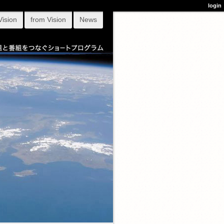
login
Vision
from Vision
News