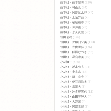
藤本組・藤本宗将
(320)
藤本組・村山覚
(84)
藤本組・阿部広太郎
(27)
藤本組・上遠野茜
(9)
藤本組・福宿桃香‬
(43)
藤本組・仲澤南
(23)
藤本組・永久眞規
(26)
蛭田瑞穂
(676)
蛭田組・佐藤日登美
(113)
蛭田組・森由里佳
(176)
蛭田組・飯國なつき
(52)
蛭田組・星合摩美
(49)
小林慎一
(420)
小林組・坂本弥光
(24)
小林組・東未歩
(18)
小林組・新井奈央
(4)
小林組・伊豆原浩太
(8)
小林組・廣瀬大
(8)
小林組・波多野三代
(12)
小林組・山田英理人
(4)
小林組・大瀧篤
(4)
小林組・阿部友紀
(8)