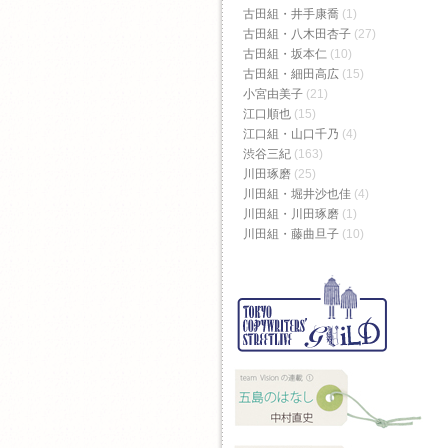
古田組・井手康喬
(1)
古田組・八木田杏子
(27)
古田組・坂本仁
(10)
古田組・細田高広
(15)
小宮由美子
(21)
江口順也
(15)
江口組・山口千乃
(4)
渋谷三紀
(163)
川田琢磨
(25)
川田組・堀井沙也佳
(4)
川田組・川田琢磨
(1)
川田組・藤曲旦子
(10)