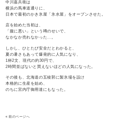
中川嘉兵衛は
横浜の馬車道通りに、
日本で最初のかき氷屋「氷水屋」をオープンさせた。
店を始めた当初は、
「腹に悪い」という噂のせいで、
なかなか売れなかった…。
しかし、ひとたび安全だとわかると、
夏の暑さもあって爆発的に人気になり、
1杯2文、現代の約30円で、
2時間並ばないと買えないほどの人気になった。
その後も、北海道の五稜郭に製氷場を設け
本格的に生産を始め、
のちに宮内庁御用達にもなった。
«
前のページへ