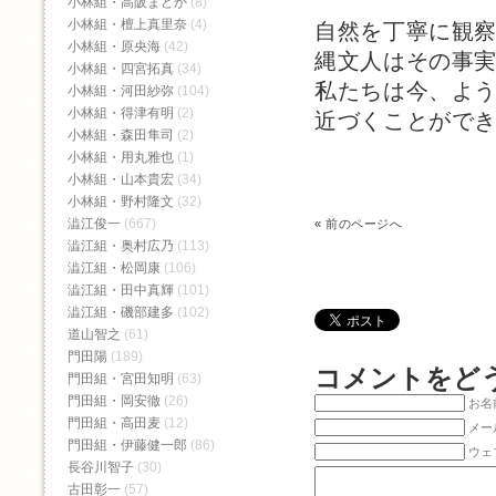
小林組・高阪まどか
(8)
小林組・檀上真里奈
(4)
自然を丁寧に観
小林組・原央海
(42)
縄文人はその事
小林組・四宮拓真
(34)
私たちは今、よ
小林組・河田紗弥
(104)
小林組・得津有明
(2)
近づくことがで
小林組・森田隼司
(2)
小林組・用丸雅也
(1)
小林組・山本貴宏
(34)
小林組・野村隆文
(32)
澁江俊一
(667)
«
前のページへ
澁江組・奥村広乃
(113)
澁江組・松岡康
(106)
澁江組・田中真輝
(101)
澁江組・磯部建多
(102)
道山智之
(61)
門田陽
(189)
コメントをど
門田組・宮田知明
(63)
門田組・岡安徹
(26)
お名前
門田組・高田麦
(12)
メー
門田組・伊藤健一郎
(86)
ウェ
長谷川智子
(30)
古田彰一
(57)