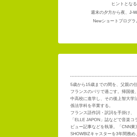
ヒントとなる
週末の夕方から夜、
J-W
Newショートプログラム
5歳から15歳までの間を、父親の
フランスのパリで過ごす。帰国後
中高校に進学し、その後上智大学
係法学科を卒業する。
フランス語作詞・訳詞を手掛け、「E
「ELLE JAPON」誌などで音楽
ビュー記事などを執筆。「CNN東
SHOWBIZキャスターを3年間務め