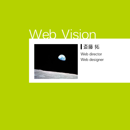
斎藤 拓
Web director
Web designer