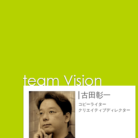
佐藤延夫
保持壮太郎
小山佳奈
中村直史
江口順也
名雪祐平
古田彰一
コピーライター
コピーライター
コピーライター
コピーライター
コピーライター
コピーライター
コピーライター
クリエイティブディレクター
クリエイティブディレクター