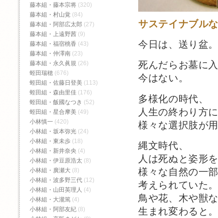
藤本組・藤本宗将
(320)
藤本組・村山覚
(84)
サステイナブル
藤本組・阿部広太郎
(27)
藤本組・上遠野茜
(9)
今日は、送り盆
藤本組・福宿桃香‬
(43)
藤本組・仲澤南
(23)
死んだらお墓に
藤本組・永久眞規
(26)
蛭田瑞穂
(676)
今はない。
蛭田組・佐藤日登美
(113)
蛭田組・森由里佳
(176)
多様化の時代、
蛭田組・飯國なつき
(52)
人生の終わり方
蛭田組・星合摩美
(49)
小林慎一
(420)
様々な選択肢が
小林組・坂本弥光
(24)
小林組・東未歩
(18)
縄文時代、
小林組・新井奈央
(4)
人は死ぬと姿形
小林組・伊豆原浩太
(8)
様々な自然の一
小林組・廣瀬大
(8)
小林組・波多野三代
(12)
考えられていた
小林組・山田英理人
(4)
鳥や花、木や獣
小林組・大瀧篤
(4)
生まれ変わると
小林組・阿部友紀
(8)