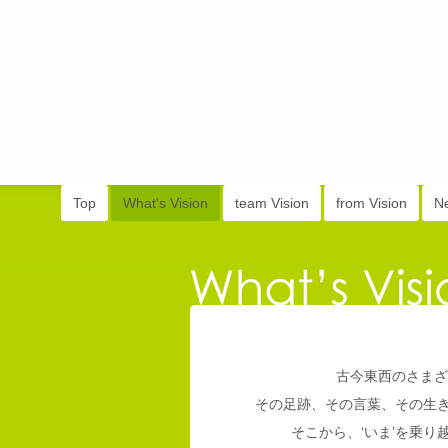
Top
What's Vision
team Vision
from Vision
N
古今東西のさまざ
その足跡、その言葉、その生
そこから、‘いま’を乗