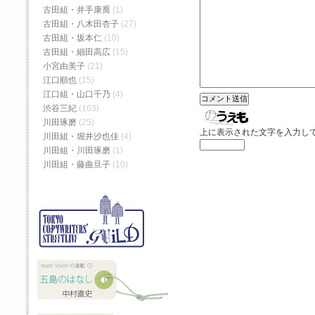
古田組・井手康喬
(1)
古田組・八木田杏子
(27)
古田組・坂本仁
(10)
古田組・細田高広
(15)
小宮由美子
(21)
江口順也
(15)
江口組・山口千乃
(4)
渋谷三紀
(163)
川田琢磨
(25)
上に表示された文字を入力し
川田組・堀井沙也佳
(4)
川田組・川田琢磨
(1)
川田組・藤曲旦子
(10)