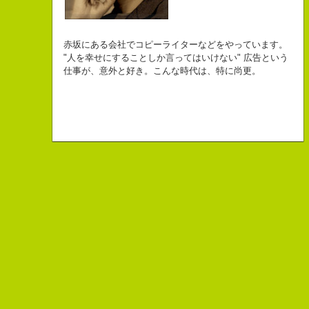
自己紹介ジェネレーターというサイトがある。試しにやってみた。
チームVision 事務局長
なにがしか書いていられるしごとはとっても
長崎県五島市出身
Copy writer
初対面の人によく言われる。
赤坂にある会社でコピーライターなどをやっています。
幸せでとっても怖いですが、きょうもなんとか幸せに
３６歳
10周年キャンペーン中です。
「きれいな名前ですね」
"人を幸せにすることしか言ってはいけない" 広告という
こんちゃっ保持壮太郎っていいます。
生きられてる私は幸せなのかもしれません。
「五島列島はよいところです。
こう返す。「ええ、名前だけは」
仕事が、意外と好き。こんな時代は、特に尚更。
皆からは「保持壮太郎ピーナッツ」って呼ばれてるよ。
なぜかって言うと前にピーナッツを皆に一粒ずつあげたからだよ。
みなさん一度お出かけください。」
beacon communications 勤務
すると、初対面の人が笑ってくれる。
なぜか、皆は喜んでなかったけどね。
ちょっと、気持ちフクザツであるのだが。
ピーナッツ最高！落花生なんて呼ぶなっつーの
バカだけどたぶんいいヤツだ。もっとこんな感じの人になりたい。