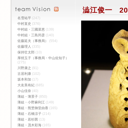
澁江俊一 20
名雪祐平
(247)
中村直史
(376)
中村組・三國菜恵
(139)
中村組・三島邦彦
(140)
佐藤延夫（事務局）
(554)
佐藤理人
(335)
保持壮太郎
(10)
厚焼玉子（事務局・中山佐知子）
(275)
川野康之
(91)
古居利康
(102)
坂本和加
(17)
大友美有紀
(685)
小山佳奈
(40)
薄組・薄景子
(850)
薄組・小野麻利江
(149)
薄組・熊埜御堂由香
(165)
薄組・石橋涼子
(214)
薄組・若杉茜
(13)
薄組・茂木彩海
(165)