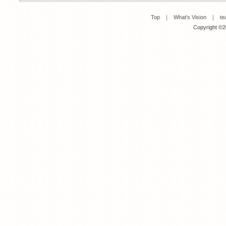
Top
｜
What's Vision
｜
te
Copyright ©20