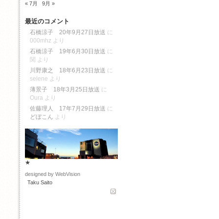
« 7月
9月 »
最近のコメント
石橋涼子 20年9月27日放送
に
000mhz
より
石橋涼子 19年6月30日放送
に
関
より
川野康之 18年6月23日放送
に
selene
より
薄景子 18年3月25日放送
に
Oura
より
佐藤理人 17年7月29日放送
に
どぼこん
より
★
designed by WebVision
Taku Saito