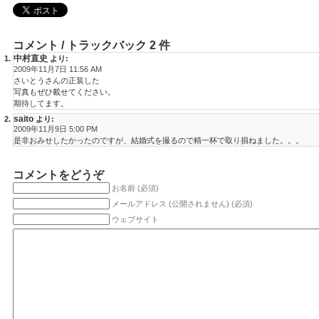
コメント / トラックバック 2 件
中村直史
より:
2009年11月7日 11:56 AM
さいとうさんの正装した
写真もぜひ載せてください。
期待してます。
saito
より:
2009年11月9日 5:00 PM
是非おみせしたかったのですが、結婚式を撮るので精一杯で取り損ねました。。。
コメントをどうぞ
お名前 (必須)
メールアドレス (公開されません) (必須)
ウェブサイト