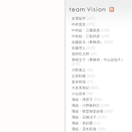
名雪祐平
(247)
中村直史
(376)
中村組・三國菜恵
(139)
中村組・三島邦彦
(140)
佐藤延夫（事務局）
(554)
佐藤理人
(335)
保持壮太郎
(10)
厚焼玉子（事務局・中山佐知子）
(275)
川野康之
(91)
古居利康
(102)
坂本和加
(17)
大友美有紀
(685)
小山佳奈
(40)
薄組・薄景子
(850)
薄組・小野麻利江
(149)
薄組・熊埜御堂由香
(165)
薄組・石橋涼子
(214)
薄組・若杉茜
(13)
薄組・茂木彩海
(165)