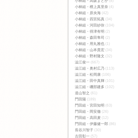
小林組・高阪まどか
(8)
小林組・檀上真里奈
(4)
小林組・原央海
(42)
小林組・四宮拓真
(34)
小林組・河田紗弥
(104)
小林組・得津有明
(2)
小林組・森田隼司
(2)
小林組・用丸雅也
(1)
小林組・山本貴宏
(34)
小林組・野村隆文
(32)
澁江俊一
(667)
澁江組・奥村広乃
(113)
澁江組・松岡康
(106)
澁江組・田中真輝
(101)
澁江組・磯部建多
(102)
道山智之
(61)
門田陽
(189)
門田組・宮田知明
(63)
門田組・岡安徹
(26)
門田組・高田麦
(12)
門田組・伊藤健一郎
(86)
長谷川智子
(30)
古田彰一
(57)