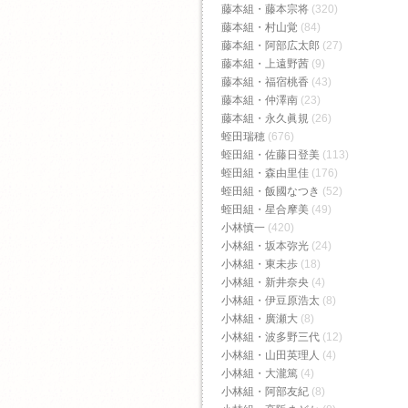
藤本組・藤本宗将
(320)
藤本組・村山覚
(84)
藤本組・阿部広太郎
(27)
藤本組・上遠野茜
(9)
藤本組・福宿桃香‬
(43)
藤本組・仲澤南
(23)
藤本組・永久眞規
(26)
蛭田瑞穂
(676)
蛭田組・佐藤日登美
(113)
蛭田組・森由里佳
(176)
蛭田組・飯國なつき
(52)
蛭田組・星合摩美
(49)
小林慎一
(420)
小林組・坂本弥光
(24)
小林組・東未歩
(18)
小林組・新井奈央
(4)
小林組・伊豆原浩太
(8)
小林組・廣瀬大
(8)
小林組・波多野三代
(12)
小林組・山田英理人
(4)
小林組・大瀧篤
(4)
小林組・阿部友紀
(8)