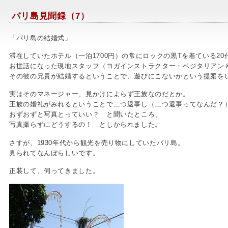
バリ島見聞録（7）
「バリ島の結婚式」
滞在していたホテル（一泊1700円）の常にロックの黒Tを着ている2
お世話になった現地スタッフ（ヨガインストラクター・ベジタリアン
その彼の兄貴が結婚するということで、遊びにこないかという提案を
実はそのマネージャー、見かけによらず王族なのだとか。
王族の婚礼がみれるということで二つ返事し（二つ返事ってなんだ？
おずおずと写真とっていい？ と聞いたところ、
写真撮らずにどうするの！ としかられました。
さすが、1930年代から観光を売り物にしていたバリ島。
見られてなんぼらしいです。
正装して、伺ってきました。