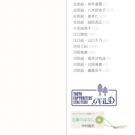
古田組・井手康喬
(1)
古田組・八木田杏子
(27)
古田組・坂本仁
(10)
古田組・細田高広
(15)
小宮由美子
(21)
江口順也
(15)
江口組・山口千乃
(4)
渋谷三紀
(163)
川田琢磨
(25)
川田組・堀井沙也佳
(4)
川田組・川田琢磨
(1)
川田組・藤曲旦子
(10)