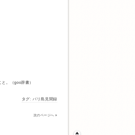
と。（goo辞書）
タグ:
バリ島見聞録
次のページへ
»