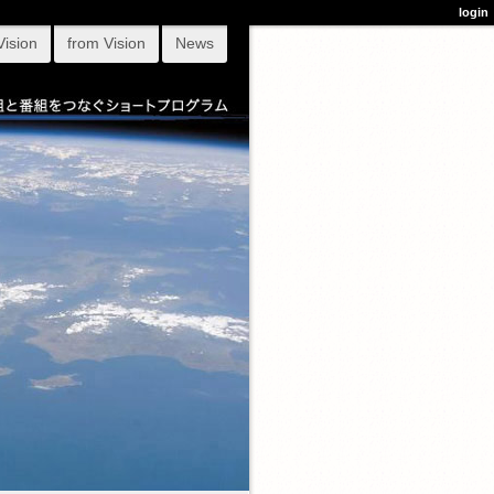
login
Vision
from Vision
News