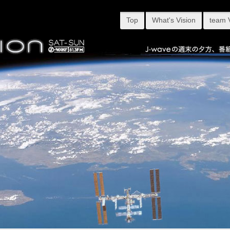
Top
What's Vision
team 