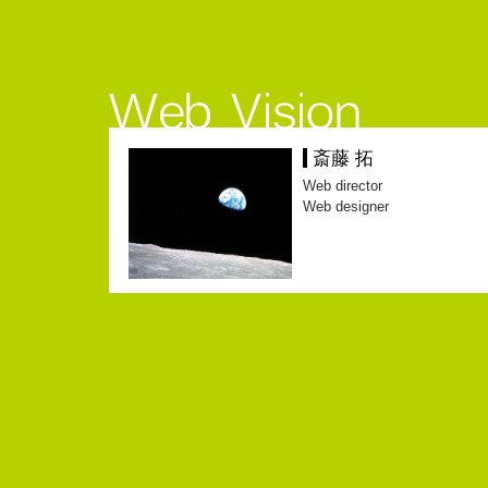
斎藤 拓
Web director
Web designer