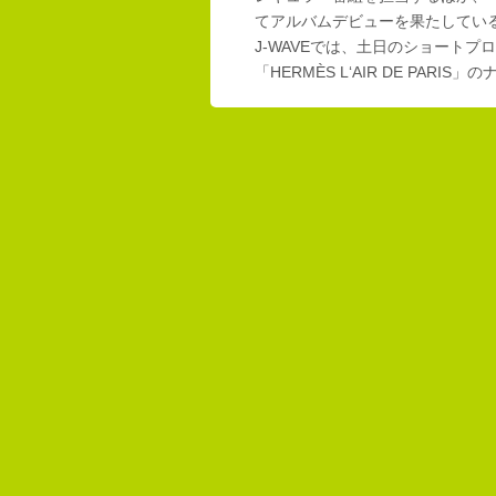
てアルバムデビューを果たしてい
J-WAVEでは、土日のショートプロ
「HERMÈS L‘AIR DE PAR