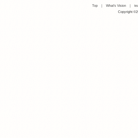
Top
｜
What's Vision
｜
te
Copyright ©20