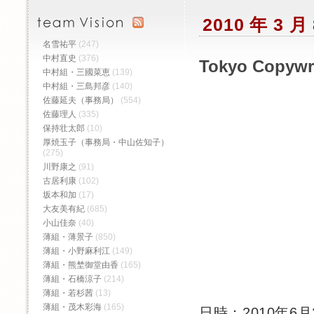
2010 年 3
名雪祐平
(247)
中村直史
(376)
Tokyo Copywrit
中村組・三國菜恵
(139)
中村組・三島邦彦
(140)
佐藤延夫（事務局）
(554)
佐藤理人
(335)
保持壮太郎
(10)
厚焼玉子（事務局・中山佐知子）
(275)
川野康之
(91)
古居利康
(102)
坂本和加
(17)
大友美有紀
(685)
小山佳奈
(40)
薄組・薄景子
(850)
薄組・小野麻利江
(149)
薄組・熊埜御堂由香
(165)
薄組・石橋涼子
(214)
薄組・若杉茜
(13)
薄組・茂木彩海
(165)
日時：2010年6月