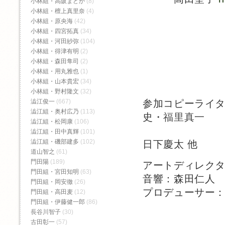
小林組・高阪まどか
(8)
小林組・檀上真里奈
(4)
小林組・原央海
(42)
小林組・四宮拓真
(34)
小林組・河田紗弥
(104)
小林組・得津有明
(2)
小林組・森田隼司
(2)
小林組・用丸雅也
(1)
小林組・山本貴宏
(34)
小林組・野村隆文
(32)
参加コピーライ
澁江俊一
(667)
澁江組・奥村広乃
(113)
史・
福里真一
澁江組・松岡康
(106)
蛭田瑞穂・
澁江組・田中真輝
(101)
澁江組・磯部建多
(102)
日下慶太 他
道山智之
(61)
門田陽
(189)
アートディレク
門田組・宮田知明
(63)
音響：森田仁人
門田組・岡安徹
(26)
プロデューサー：
門田組・高田麦
(12)
門田組・伊藤健一郎
(86)
長谷川智子
(30)
古田彰一
(57)