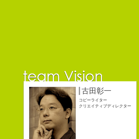
佐藤延夫
保持壮太郎
小山佳奈
中村直史
江口順也
名雪祐平
古田彰一
コピーライター
コピーライター
コピーライター
コピーライター
コピーライター
コピーライター
コピーライター
クリエイティブディレクター
クリエイティブディレクター