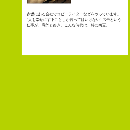
自己紹介ジェネレーターというサイトがある。試しにやってみた。
チームVision 事務局長
なにがしか書いていられるしごとはとっても
長崎県五島市出身
Copy writer
初対面の人によく言われる。
赤坂にある会社でコピーライターなどをやっています。
幸せでとっても怖いですが、きょうもなんとか幸せに
３６歳
10周年キャンペーン中です。
「きれいな名前ですね」
"人を幸せにすることしか言ってはいけない" 広告という
こんちゃっ保持壮太郎っていいます。
生きられてる私は幸せなのかもしれません。
「五島列島はよいところです。
こう返す。「ええ、名前だけは」
仕事が、意外と好き。こんな時代は、特に尚更。
皆からは「保持壮太郎ピーナッツ」って呼ばれてるよ。
なぜかって言うと前にピーナッツを皆に一粒ずつあげたからだよ。
みなさん一度お出かけください。」
beacon communications 勤務
すると、初対面の人が笑ってくれる。
なぜか、皆は喜んでなかったけどね。
ちょっと、気持ちフクザツであるのだが。
ピーナッツ最高！落花生なんて呼ぶなっつーの
バカだけどたぶんいいヤツだ。もっとこんな感じの人になりたい。