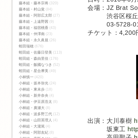
藤本組・藤本宗将
(320)
会場：JZ Brat Sou
藤本組・村山覚
(84)
渋谷区桜丘町26
藤本組・阿部広太郎
(27)
藤本組・上遠野茜
(9)
03-5728-0
藤本組・福宿桃香‬
(43)
チケット：4,20
藤本組・仲澤南
(23)
藤本組・永久眞規
(26)
蛭田瑞穂
(676)
蛭田組・佐藤日登美
(113)
蛭田組・森由里佳
(176)
蛭田組・飯國なつき
(52)
蛭田組・星合摩美
(49)
小林慎一
(420)
小林組・坂本弥光
(24)
小林組・東未歩
(18)
小林組・新井奈央
(4)
小林組・伊豆原浩太
(8)
小林組・廣瀬大
(8)
小林組・波多野三代
(12)
出演：大川泰樹
h
小林組・山田英理人
(4)
小林組・大瀧篤
(4)
坂東工
htt
小林組・阿部友紀
(8)
高田聖子
h