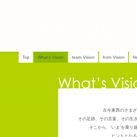
Top
What's Vision
team Vision
from Vision
N
古今東西のさまざ
その足跡、その言葉、その生
そこから、‘いま’を乗
ヒントとなる