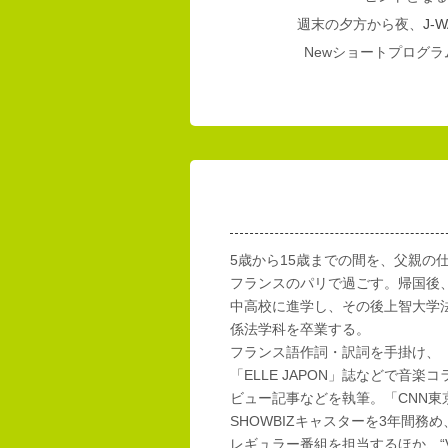
週末の夕方から夜、
J-W
Newショートプログラム
5歳から15歳までの間を、父親の
フランスのパリで過ごす。帰国後
中高校に進学し、その後上智大学
係法学科を卒業する。
フランス語作詞・訳詞を手掛け、「E
「ELLE JAPON」誌などで音楽
ビュー記事などを執筆。「CNN東
SHOWBIZキャスターを3年間務め
レギュラー番組を担当するほか、“Vi