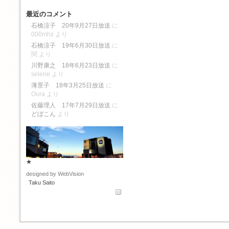
最近のコメント
石橋涼子 20年9月27日放送
に
000mhz
より
石橋涼子 19年6月30日放送
に
関
より
川野康之 18年6月23日放送
に
selene
より
薄景子 18年3月25日放送
に
Oura
より
佐藤理人 17年7月29日放送
に
どぼこん
より
★
designed by WebVision
Taku Saito