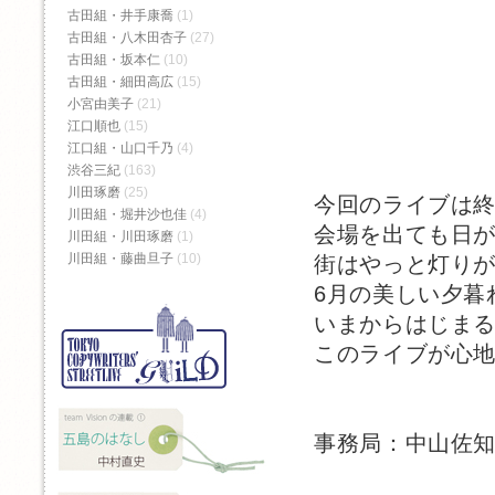
古田組・井手康喬
(1)
古田組・八木田杏子
(27)
古田組・坂本仁
(10)
古田組・細田高広
(15)
小宮由美子
(21)
江口順也
(15)
江口組・山口千乃
(4)
渋谷三紀
(163)
川田琢磨
(25)
今回のライブは
川田組・堀井沙也佳
(4)
会場を出ても日
川田組・川田琢磨
(1)
川田組・藤曲旦子
(10)
街はやっと灯り
6月の美しい夕暮
いまからはじま
このライブが心
事務局：中山佐