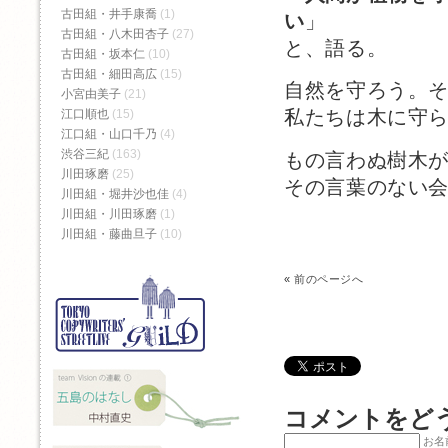
古田組・井手康喬
(1)
い
」
古田組・八木田杏子
(27)
と、語る。
古田組・坂本仁
(10)
古田組・細田高広
(15)
自然を守ろう。
小宮由美子
(21)
私たちは木に守
江口順也
(15)
江口組・山口千乃
(4)
渋谷三紀
(163)
もの言わぬ樹木
川田琢磨
(25)
その言葉のない
川田組・堀井沙也佳
(4)
川田組・川田琢磨
(1)
川田組・藤曲旦子
(10)
«
前のページへ
コメントをど
お名前