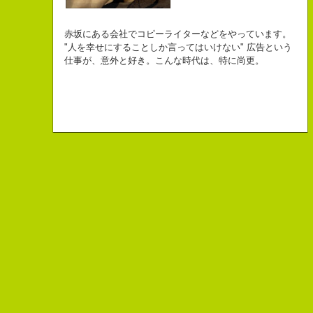
自己紹介ジェネレーターというサイトがある。試しにやってみた。
チームVision 事務局長
なにがしか書いていられるしごとはとっても
長崎県五島市出身
Copy writer
初対面の人によく言われる。
赤坂にある会社でコピーライターなどをやっています。
幸せでとっても怖いですが、きょうもなんとか幸せに
３６歳
10周年キャンペーン中です。
「きれいな名前ですね」
"人を幸せにすることしか言ってはいけない" 広告という
こんちゃっ保持壮太郎っていいます。
生きられてる私は幸せなのかもしれません。
「五島列島はよいところです。
こう返す。「ええ、名前だけは」
仕事が、意外と好き。こんな時代は、特に尚更。
皆からは「保持壮太郎ピーナッツ」って呼ばれてるよ。
なぜかって言うと前にピーナッツを皆に一粒ずつあげたからだよ。
みなさん一度お出かけください。」
beacon communications 勤務
すると、初対面の人が笑ってくれる。
なぜか、皆は喜んでなかったけどね。
ちょっと、気持ちフクザツであるのだが。
ピーナッツ最高！落花生なんて呼ぶなっつーの
バカだけどたぶんいいヤツだ。もっとこんな感じの人になりたい。