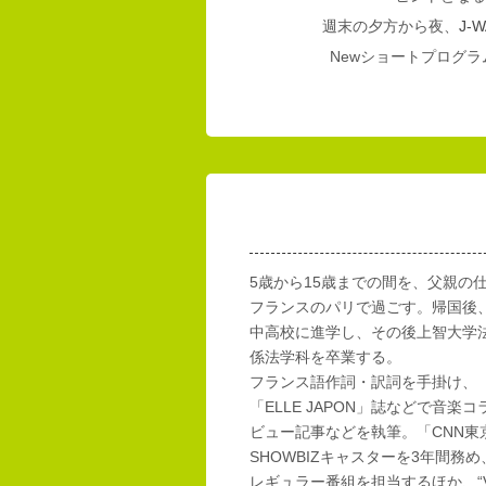
週末の夕方から夜、
J-W
Newショートプログラム
5歳から15歳までの間を、父親の
フランスのパリで過ごす。帰国後
中高校に進学し、その後上智大学
係法学科を卒業する。
フランス語作詞・訳詞を手掛け、「E
「ELLE JAPON」誌などで音楽
ビュー記事などを執筆。「CNN東
SHOWBIZキャスターを3年間務め
レギュラー番組を担当するほか、“Vi