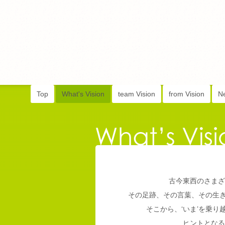
Top
What's Vision
team Vision
from Vision
N
古今東西のさまざ
その足跡、その言葉、その生
そこから、‘いま’を乗
ヒントとなる