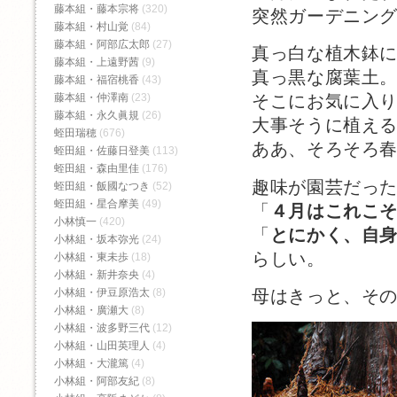
藤本組・藤本宗将
(320)
突然ガーデニン
藤本組・村山覚
(84)
藤本組・阿部広太郎
(27)
真っ白な植木鉢
藤本組・上遠野茜
(9)
真っ黒な腐葉土
藤本組・福宿桃香‬
(43)
藤本組・仲澤南
(23)
そこにお気に入
藤本組・永久眞規
(26)
大事そうに植え
蛭田瑞穂
(676)
ああ、そろそろ
蛭田組・佐藤日登美
(113)
蛭田組・森由里佳
(176)
趣味が園芸だっ
蛭田組・飯國なつき
(52)
蛭田組・星合摩美
(49)
「
４月はこれこ
小林慎一
(420)
「
とにかく、自
小林組・坂本弥光
(24)
らしい。
小林組・東未歩
(18)
小林組・新井奈央
(4)
母はきっと、そ
小林組・伊豆原浩太
(8)
小林組・廣瀬大
(8)
小林組・波多野三代
(12)
小林組・山田英理人
(4)
小林組・大瀧篤
(4)
小林組・阿部友紀
(8)