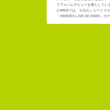
てアルバムデビューを果たしてい
J-WAVEでは、土日のショートプロ
「HERMÈS L‘AIR DE PAR