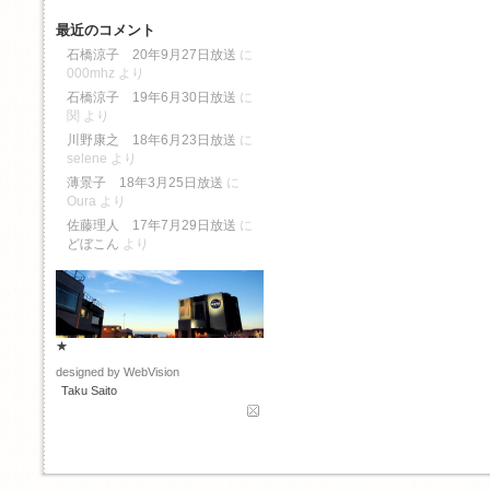
最近のコメント
石橋涼子 20年9月27日放送
に
000mhz
より
石橋涼子 19年6月30日放送
に
関
より
川野康之 18年6月23日放送
に
selene
より
薄景子 18年3月25日放送
に
Oura
より
佐藤理人 17年7月29日放送
に
どぼこん
より
★
designed by WebVision
Taku Saito