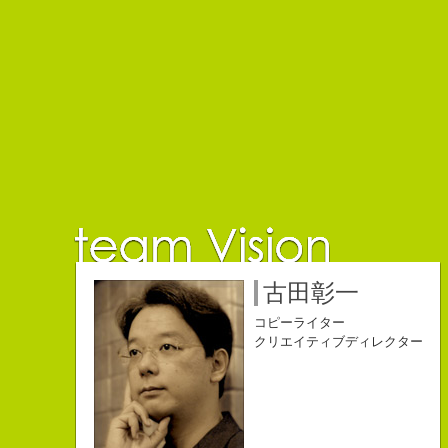
佐藤延夫
保持壮太郎
小山佳奈
中村直史
江口順也
名雪祐平
古田彰一
コピーライター
コピーライター
コピーライター
コピーライター
コピーライター
コピーライター
コピーライター
クリエイティブディレクター
クリエイティブディレクター