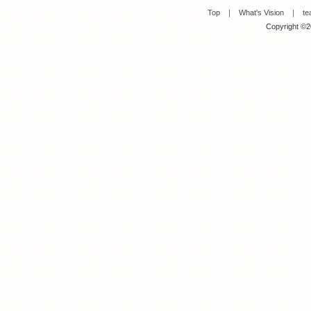
Top
｜
What's Vision
｜
te
Copyright ©20