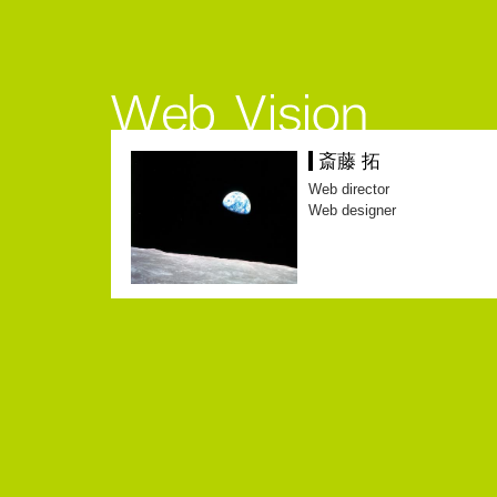
斎藤 拓
Web director
Web designer