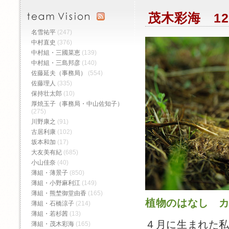
茂木彩海 12
名雪祐平
(247)
中村直史
(376)
中村組・三國菜恵
(139)
中村組・三島邦彦
(140)
佐藤延夫（事務局）
(554)
佐藤理人
(335)
保持壮太郎
(10)
厚焼玉子（事務局・中山佐知子）
(275)
川野康之
(91)
古居利康
(102)
坂本和加
(17)
大友美有紀
(685)
小山佳奈
(40)
薄組・薄景子
(850)
薄組・小野麻利江
(149)
薄組・熊埜御堂由香
(165)
植物のはなし 
薄組・石橋涼子
(214)
薄組・若杉茜
(13)
４月に生まれた
薄組・茂木彩海
(165)