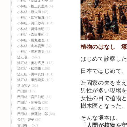
小林組・高阪まどか
(8)
小林組・檀上真里奈
(4)
小林組・原央海
(42)
小林組・四宮拓真
(34)
小林組・河田紗弥
(104)
小林組・得津有明
(2)
小林組・森田隼司
(2)
小林組・用丸雅也
(1)
植物のはなし 
小林組・山本貴宏
(34)
小林組・野村隆文
(32)
澁江俊一
(667)
はじめて診察し
澁江組・奥村広乃
(113)
澁江組・松岡康
(106)
日本ではじめて
澁江組・田中真輝
(101)
澁江組・磯部建多
(102)
造園家の夫を支
道山智之
(61)
男性が多い現場
門田陽
(189)
女性の目で植物
門田組・宮田知明
(63)
門田組・岡安徹
(26)
樹木医となった
門田組・高田麦
(12)
門田組・伊藤健一郎
(86)
そんな塚本は、
長谷川智子
(30)
「
人間が植物を
古田彰一
(57)