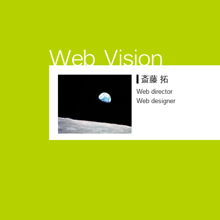
斎藤 拓
Web director
Web designer