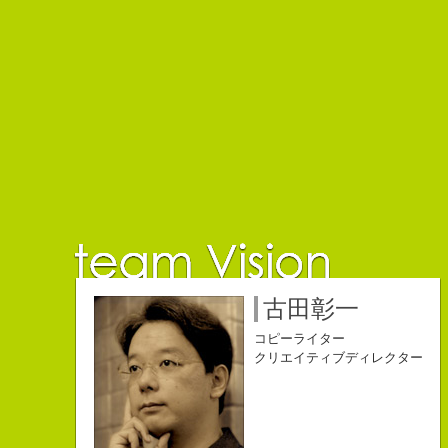
佐藤延夫
保持壮太郎
小山佳奈
中村直史
江口順也
名雪祐平
古田彰一
コピーライター
コピーライター
コピーライター
コピーライター
コピーライター
コピーライター
コピーライター
クリエイティブディレクター
クリエイティブディレクター