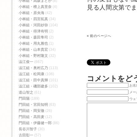
小林組・高阪まどか
(8)
見る人間次第で
小林組・檀上真里奈
(4)
小林組・原央海
(42)
小林組・四宮拓真
(34)
小林組・河田紗弥
(104)
小林組・得津有明
(2)
«
前のページへ
小林組・森田隼司
(2)
小林組・用丸雅也
(1)
小林組・山本貴宏
(34)
小林組・野村隆文
(32)
澁江俊一
(667)
澁江組・奥村広乃
(113)
澁江組・松岡康
(106)
コメントをど
澁江組・田中真輝
(101)
お名前
澁江組・磯部建多
(102)
メー
道山智之
(61)
門田陽
(189)
ウェ
門田組・宮田知明
(63)
門田組・岡安徹
(26)
門田組・高田麦
(12)
門田組・伊藤健一郎
(86)
長谷川智子
(30)
古田彰一
(57)