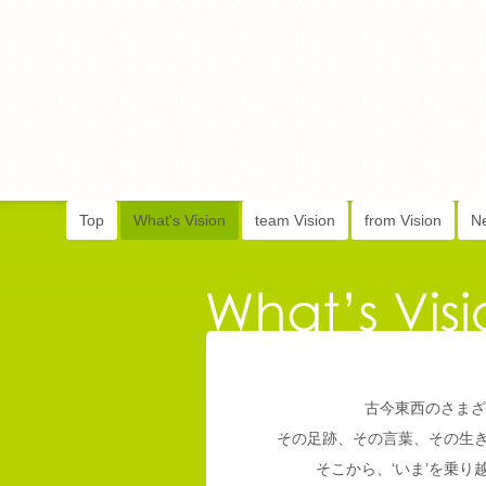
Top
What's Vision
team Vision
from Vision
N
古今東西のさまざ
その足跡、その言葉、その生
そこから、‘いま’を乗