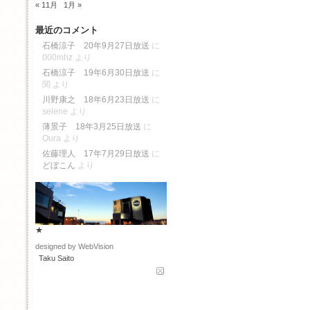
« 11月
1月 »
最近のコメント
石橋涼子 20年9月27日放送
に
000mhz
より
石橋涼子 19年6月30日放送
に
関
より
川野康之 18年6月23日放送
に
selene
より
薄景子 18年3月25日放送
に
Oura
より
佐藤理人 17年7月29日放送
に
どぼこん
より
★
designed by WebVision
Taku Saito