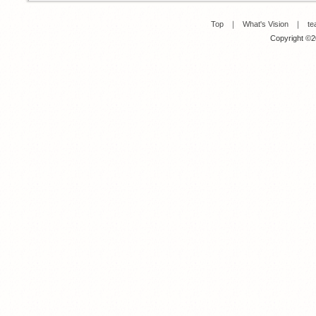
Top
｜
What's Vision
｜
te
Copyright ©20