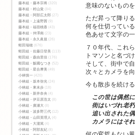
藤本組・藤本宗将
(320)
意味のないもの
藤本組・村山覚
(84)
藤本組・阿部広太郎
(27)
ただ昇って降り
藤本組・上遠野茜
(9)
何を仕切ってい
藤本組・福宿桃香‬
(43)
藤本組・仲澤南
(23)
色あせて文字の
藤本組・永久眞規
(26)
蛭田瑞穂
(676)
７０年代、これ
蛭田組・佐藤日登美
(113)
トマソンと名づ
蛭田組・森由里佳
(176)
そして、街中で
蛭田組・飯國なつき
(52)
蛭田組・星合摩美
(49)
次々とカメラを
小林慎一
(420)
小林組・坂本弥光
(24)
今も散歩を続け
小林組・東未歩
(18)
小林組・新井奈央
(4)
この世は偶然
小林組・伊豆原浩太
(8)
街はいづれ老朽
小林組・廣瀬大
(8)
小林組・波多野三代
(12)
追い出された偶
小林組・山田英理人
(4)
カメラにはそれ
小林組・大瀧篤
(4)
小林組・阿部友紀
(8)
何の変哲もない