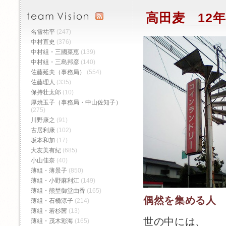
高田麦 12年
名雪祐平
(247)
中村直史
(376)
中村組・三國菜恵
(139)
中村組・三島邦彦
(140)
佐藤延夫（事務局）
(554)
佐藤理人
(335)
保持壮太郎
(10)
厚焼玉子（事務局・中山佐知子）
(275)
川野康之
(91)
古居利康
(102)
坂本和加
(17)
大友美有紀
(685)
小山佳奈
(40)
薄組・薄景子
(850)
薄組・小野麻利江
(149)
薄組・熊埜御堂由香
(165)
偶然を集める人
薄組・石橋涼子
(214)
薄組・若杉茜
(13)
世の中には、
薄組・茂木彩海
(165)