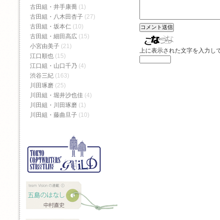
古田組・井手康喬
(1)
古田組・八木田杏子
(27)
古田組・坂本仁
(10)
古田組・細田高広
(15)
小宮由美子
(21)
上に表示された文字を入力し
江口順也
(15)
江口組・山口千乃
(4)
渋谷三紀
(163)
川田琢磨
(25)
川田組・堀井沙也佳
(4)
川田組・川田琢磨
(1)
川田組・藤曲旦子
(10)