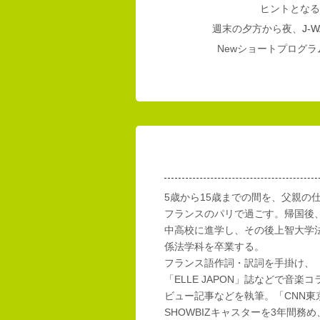
ヒントとなる
週末の夕方から夜、
J-W
Newショートプログラム
5歳から15歳までの間を、父親の
フランスのパリで過ごす。帰国後
中高校に進学し、その後上智大学
係法学科を卒業する。
フランス語作詞・訳詞を手掛け、「E
「ELLE JAPON」誌などで音楽
ビュー記事などを執筆。「CNN東
SHOWBIZキャスターを3年間務め