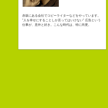
自己紹介ジェネレーターというサイトがある。試しにやってみた。
チームVision 事務局長
なにがしか書いていられるしごとはとっても
長崎県五島市出身
Copy writer
初対面の人によく言われる。
赤坂にある会社でコピーライターなどをやっています。
幸せでとっても怖いですが、きょうもなんとか幸せに
３６歳
10周年キャンペーン中です。
「きれいな名前ですね」
"人を幸せにすることしか言ってはいけない" 広告という
こんちゃっ保持壮太郎っていいます。
生きられてる私は幸せなのかもしれません。
「五島列島はよいところです。
こう返す。「ええ、名前だけは」
仕事が、意外と好き。こんな時代は、特に尚更。
皆からは「保持壮太郎ピーナッツ」って呼ばれてるよ。
なぜかって言うと前にピーナッツを皆に一粒ずつあげたからだよ。
みなさん一度お出かけください。」
beacon communications 勤務
すると、初対面の人が笑ってくれる。
なぜか、皆は喜んでなかったけどね。
ちょっと、気持ちフクザツであるのだが。
ピーナッツ最高！落花生なんて呼ぶなっつーの
バカだけどたぶんいいヤツだ。もっとこんな感じの人になりたい。