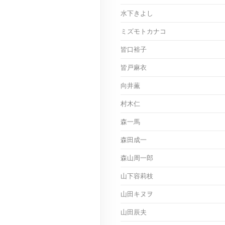
水下きよし
ミズモトカナコ
皆口裕子
皆戸麻衣
向井薫
村木仁
森一馬
森田成一
森山周一郎
山下容莉枝
山田キヌヲ
山田辰夫