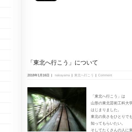
「東北へ行こう」について
2018年1月16日 |
nakayama
|
東北へ行こう
|
Comment
「東北へ行こう」は
山形の東北芸術工科大
はじまりました。
東北の良さをひとりで
知ってもらいたい。
そしてたくさんの人に