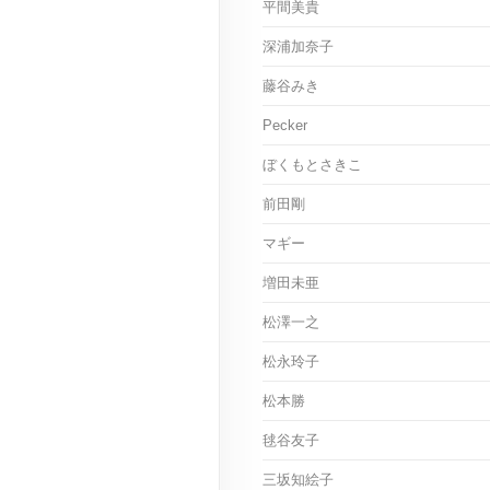
平間美貴
深浦加奈子
藤谷みき
Pecker
ぼくもとさきこ
前田剛
マギー
増田未亜
松澤一之
松永玲子
松本勝
毬谷友子
三坂知絵子