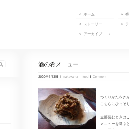
ホーム
番
ストーリー
ラ
アーカイブ
酒の肴メニュー
2020年4月3日 |
nakayama
|
food
|
Comment
つくりかたをき
こちらにひっそ
全部読むときは
メニューを選ぶ