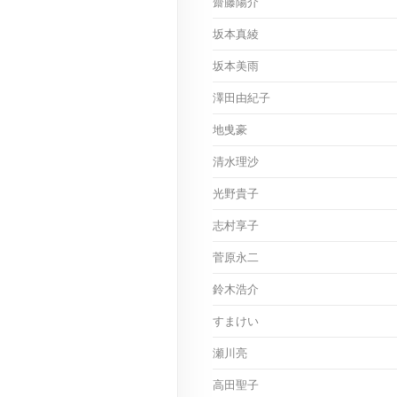
齋藤陽介
坂本真綾
坂本美雨
澤田由紀子
地曵豪
清水理沙
光野貴子
志村享子
菅原永二
鈴木浩介
すまけい
瀬川亮
高田聖子