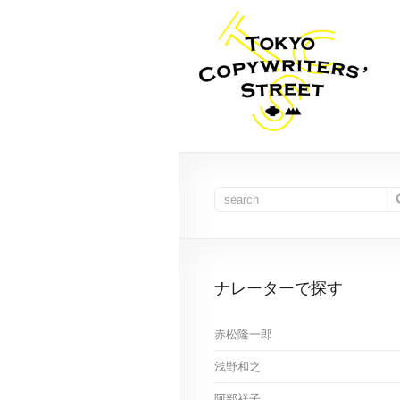
ナレーターで探す
赤松隆一郎
浅野和之
阿部祥子