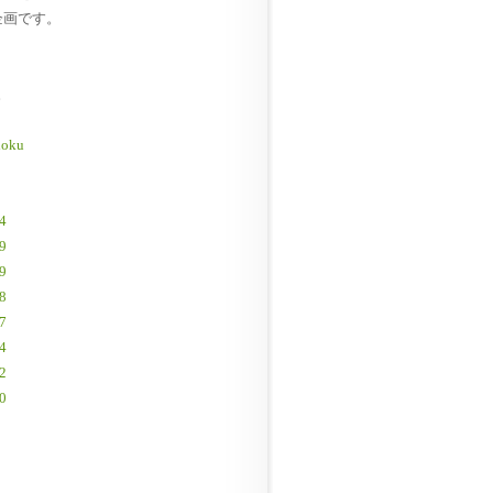
企画です。
。
hoku
74
69
99
48
97
14
22
00