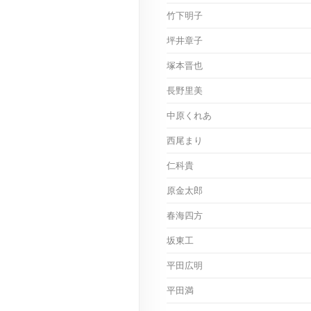
竹下明子
坪井章子
塚本晋也
長野里美
中原くれあ
西尾まり
仁科貴
原金太郎
春海四方
坂東工
平田広明
平田満