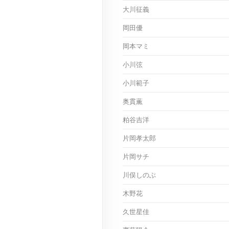
大川征義
岡田優
岡本マミ
小川弦
小川範子
奥貫薫
粕谷吉洋
片岡孝太郎
片岡サチ
川俣しのぶ
木野花
久世星佳