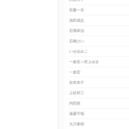
安藤一夫
池田成志
石飛幸治
石橋けい
いせゆみこ
一倉宏＋村上ゆき
一倉宏
岩本幸子
上杉祥三
内田慈
遠藤守哉
大川泰樹