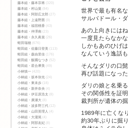
藤本組・藤本宗将
(320)
藤本組・村山覚
(84)
世界で最も有名
藤本組・阿部広太郎
(27)
サルバドール・
藤本組・上遠野茜
(9)
藤本組・福宿桃香‬
(43)
あの上向きには
藤本組・仲澤南
(23)
一度見たらなか
藤本組・永久眞規
(26)
蛭田瑞穂
(676)
しかもあのひげ
蛭田組・佐藤日登美
(113)
なんていう逸話
蛭田組・森由里佳
(176)
蛭田組・飯國なつき
(52)
そんなダリの口
蛭田組・星合摩美
(49)
小林慎一
(420)
再び話題になった
小林組・坂本弥光
(24)
小林組・東未歩
(18)
ダリの娘と名乗
小林組・新井奈央
(4)
その関係性を証
小林組・伊豆原浩太
(8)
裁判所が遺体の
小林組・廣瀬大
(8)
小林組・波多野三代
(12)
小林組・山田英理人
(4)
1989年に亡くな
小林組・大瀧篤
(4)
約30年ぶりに掘
小林組・阿部友紀
(8)