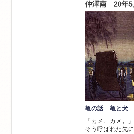
仲澤南 20年5
亀の話 亀と犬
「カメ、カメ。
そう呼ばれた先