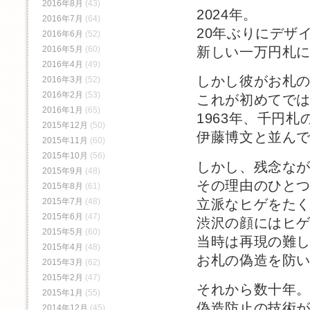
2016年8月
(43)
2024年。
2016年7月
(64)
20年ぶりにデザ
2016年6月
(52)
2016年5月
(60)
新しい一万円札に
2016年4月
(49)
しかし彼がお札
2016年3月
(52)
2016年2月
(53)
これが初めてで
2016年1月
(65)
1963年、千円
2015年12月
(50)
伊藤博文と並ん
2015年11月
(60)
2015年10月
(56)
しかし、残念な
2015年9月
(48)
その理由のひと
2015年8月
(61)
立派なヒゲをた
2015年7月
(48)
2015年6月
(47)
渋沢の顔にはヒ
2015年5月
(60)
当時は再現の難
2015年4月
(48)
お札の偽造を防
2015年3月
(62)
2015年2月
(47)
それから数十年
2015年1月
(55)
偽造防止の技術
2014年12月
(45)