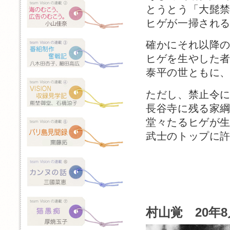
とうとう「大髭
ヒゲが一掃され
確かにそれ以降
ヒゲを生やした
泰平の世ともに
ただし、禁止令
長谷寺に残る家
堂々たるヒゲが
武士のトップに
村山覚 20年