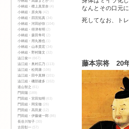
身体はミイラ化
小林組・高阪まどか
(8)
小林組・檀上真里奈
(4)
なんとその口元
小林組・原央海
(42)
小林組・四宮拓真
(34)
死してなお、ト
小林組・河田紗弥
(104)
小林組・得津有明
(2)
小林組・森田隼司
(2)
小林組・用丸雅也
(1)
小林組・山本貴宏
(34)
小林組・野村隆文
(32)
澁江俊一
(667)
藤本宗将 20
澁江組・奥村広乃
(113)
澁江組・松岡康
(106)
澁江組・田中真輝
(101)
澁江組・磯部建多
(102)
道山智之
(61)
門田陽
(189)
門田組・宮田知明
(63)
門田組・岡安徹
(26)
門田組・高田麦
(12)
門田組・伊藤健一郎
(86)
長谷川智子
(30)
古田彰一
(57)