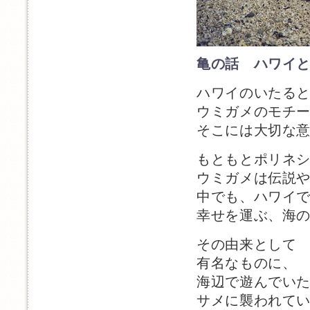
亀の話 ハワイ
ハワイのいたる
ウミガメのモチ
そこには大切な
もともとポリネ
ウミガメは伝説
中でも、ハワイ
幸せを運ぶ、海
その由来として
有名なものに、
海辺で遊んでい
サメに襲われて