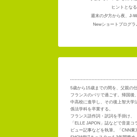
ヒントとなる
週末の夕方から夜、
J-W
Newショートプログラム
5歳から15歳までの間を、父親の
フランスのパリで過ごす。帰国後
中高校に進学し、その後上智大学
係法学科を卒業する。
フランス語作詞・訳詞を手掛け、「E
「ELLE JAPON」誌などで音楽
ビュー記事などを執筆。「CNN東