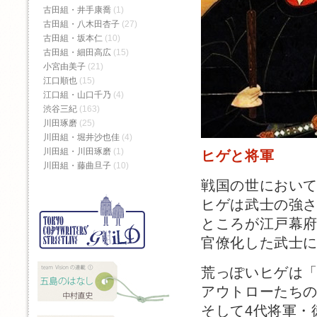
古田組・井手康喬
(1)
古田組・八木田杏子
(27)
古田組・坂本仁
(10)
古田組・細田高広
(15)
小宮由美子
(21)
江口順也
(15)
江口組・山口千乃
(4)
渋谷三紀
(163)
川田琢磨
(25)
川田組・堀井沙也佳
(4)
川田組・川田琢磨
(1)
ヒゲと将軍
川田組・藤曲旦子
(10)
戦国の世におい
ヒゲは武士の強
ところが江戸幕
官僚化した武士
荒っぽいヒゲは
アウトローたち
そして4代将軍・