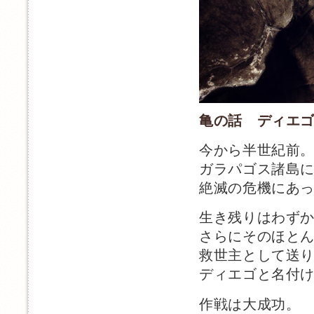
亀の話 ディエ
今から半世紀前
ガラパゴス諸島
絶滅の危機にあ
生き残りはわず
さらにそのほと
救世主として送
ディエゴと名付
作戦は大成功。