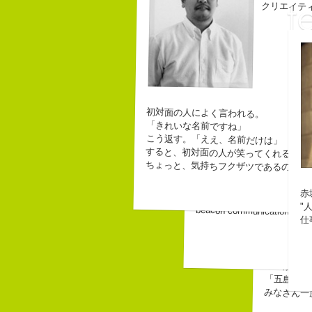
クリエイテ
初対面の人によく言われる。
「きれいな名前ですね」
こう返す。「ええ、名前だけは」
すると、初対面の人が笑ってくれる。
ちょっと、気持ちフクザツであるのだが
なにがしか書いて
Copy writer
幸せでとっても怖
10周年キャンペーン中です
赤
生きられてる私は
"
beacon communications 勤
仕
長崎県五島
３６歳
「五島列島
みなさん一