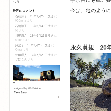
手水舎にも亀。
« 9月
今は、亀のよう
最近のコメント
石橋涼子 20年9月27日放送
に
000mhz
より
石橋涼子 19年6月30日放送
に
関
より
川野康之 18年6月23日放送
に
selene
より
薄景子 18年3月25日放送
に
永久眞規 20年
Oura
より
佐藤理人 17年7月29日放送
に
どぼこん
より
★
designed by WebVision
Taku Saito