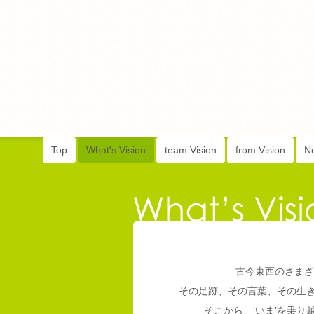
Top
What's Vision
team Vision
from Vision
N
古今東西のさまざ
その足跡、その言葉、その生
そこから、‘いま’を乗