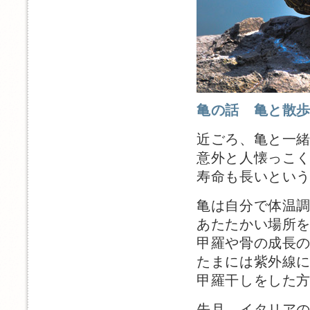
亀の話 亀と散
近ごろ、亀と一
意外と人懐っこ
寿命も長いとい
亀は自分で体温
あたたかい場所
甲羅や骨の成長
たまには紫外線
甲羅干しをした
先月、イタリア