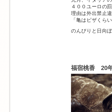
４００ユーロの
理由は外出禁止
「亀はピザくら
のんびりと日向
福宿桃香 20年