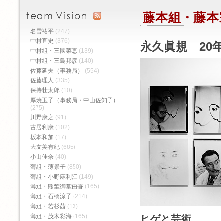
藤本組・藤本
名雪祐平
(247)
中村直史
(376)
永久眞規 20
中村組・三國菜恵
(139)
中村組・三島邦彦
(140)
佐藤延夫（事務局）
(554)
佐藤理人
(335)
保持壮太郎
(10)
厚焼玉子（事務局・中山佐知子）
(275)
川野康之
(91)
古居利康
(102)
坂本和加
(17)
大友美有紀
(685)
小山佳奈
(40)
薄組・薄景子
(850)
薄組・小野麻利江
(149)
薄組・熊埜御堂由香
(165)
薄組・石橋涼子
(214)
薄組・若杉茜
(13)
薄組・茂木彩海
(165)
ヒゲと芸術