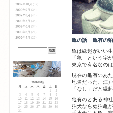
2009年10月
(32)
2009年9月
(34)
2009年8月
(44)
2009年7月
(35)
2009年6月
(34)
2009年5月
(21)
2009年4月
(26)
亀の話 亀有の
亀は縁起がいい
「亀」という字
東京で有名なの
現在の亀有のあた
地名だった。江
2026年8月
月
火
水
木
金
土
日
「なし」だと縁
1
2
3
4
5
6
7
8
9
亀有のとある神
10
11
12
13
14
15
16
17
18
19
20
21
22
23
狛犬ならぬ狛亀
24
25
26
27
28
29
30
31