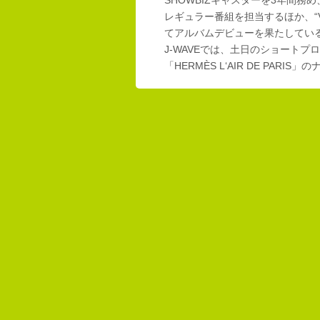
SHOWBIZキャスターを3年間務め
レギュラー番組を担当するほか、“Vi
てアルバムデビューを果たしてい
J-WAVEでは、土日のショートプロ
「HERMÈS L‘AIR DE PAR