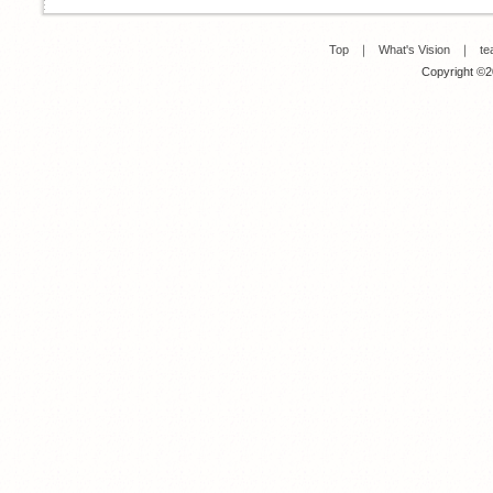
Top
｜
What's Vision
｜
te
Copyright ©20