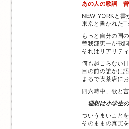
あの人の歌詞 
NEW YORKと
東京と書かれたT
もっと自分の国
曽我部恵一が歌
それはリアリテ
何も起こらない
目の前の誰かに
まるで喫茶店に
四六時中、歌と
理想は小学生
ついうまいこと
そのままの真実