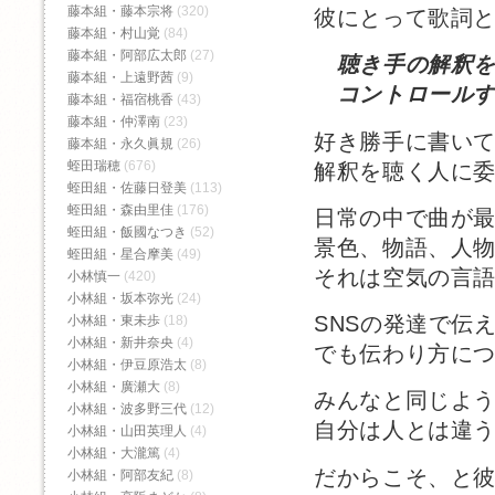
藤本組・藤本宗将
(320)
彼にとって歌詞
藤本組・村山覚
(84)
藤本組・阿部広太郎
(27)
聴き手の解釈
藤本組・上遠野茜
(9)
コントロールす
藤本組・福宿桃香‬
(43)
藤本組・仲澤南
(23)
好き勝手に書い
藤本組・永久眞規
(26)
蛭田瑞穂
(676)
解釈を聴く人に
蛭田組・佐藤日登美
(113)
蛭田組・森由里佳
(176)
日常の中で曲が
蛭田組・飯國なつき
(52)
景色、物語、人
蛭田組・星合摩美
(49)
それは空気の言
小林慎一
(420)
小林組・坂本弥光
(24)
SNSの発達で伝
小林組・東未歩
(18)
小林組・新井奈央
(4)
でも伝わり方に
小林組・伊豆原浩太
(8)
小林組・廣瀬大
(8)
みんなと同じよ
小林組・波多野三代
(12)
自分は人とは違
小林組・山田英理人
(4)
小林組・大瀧篤
(4)
だからこそ、と
小林組・阿部友紀
(8)