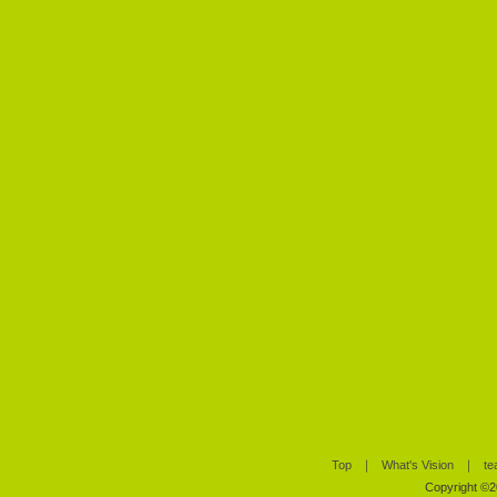
Top
｜
What's Vision
｜
te
Copyright ©20