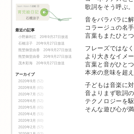
歌詞をそう呼ぶ
音をバラバラに
コラージュの名
最近の記事
言葉もまたひと
小野麻利江 20年9月27日放送
石橋涼子 20年9月27日放送
フレーズではな
熊埜御堂由香 20年9月27日放送
より大きなイメ
熊埜御堂由香 20年9月27日放送
茂木彩海 20年9月27日放送
言葉と音がひと
本来の意味を超
アーカイブ
2020年9月
(52)
子どもは音楽に
2020年8月
(65)
音よりまず歌詞
2020年7月
(52)
テクノロジーを
2020年6月
(52)
2020年5月
(65)
そんな遊び心が
2020年4月
(53)
2020年3月
(60)
2020年2月
(57)
2020年1月
(52)