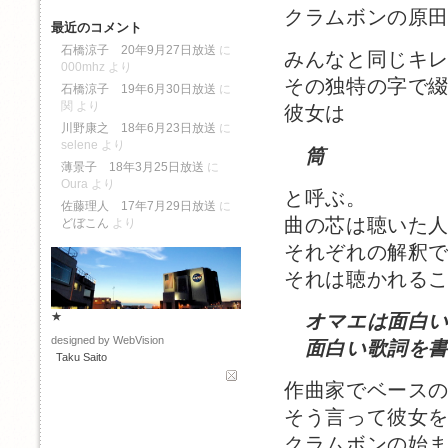
クラムボンの原
最近のコメント
石橋涼子 20年9月27日放送
に
みんなと同じキ
000mhz
より
その独特の字で
石橋涼子 19年6月30日放送
に
関
より
彼女は
川野康之 18年6月23日放送
に
selene
より
筒
薄景子 18年3月25日放送
に
Oura
より
と呼ぶ。
佐藤理人 17年7月29日放送
に
曲の芯は聴いた
どぼこん
より
それぞれの解釈
それは聴かれる
★
オマエは面白
designed by WebVision
面白い歌詞を書
Taku Saito
作曲家でベース
そう言って彼女
クラムボンの始