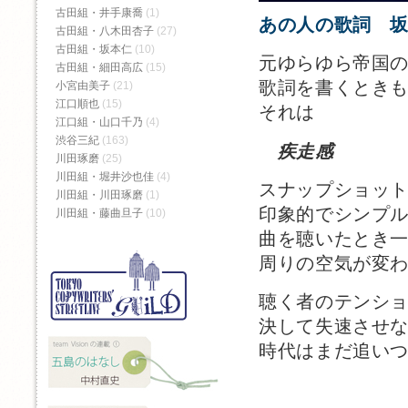
古田組・井手康喬
(1)
あの人の歌詞 
古田組・八木田杏子
(27)
古田組・坂本仁
(10)
元ゆらゆら帝国
古田組・細田高広
(15)
歌詞を書くとき
小宮由美子
(21)
江口順也
(15)
それは
江口組・山口千乃
(4)
渋谷三紀
(163)
疾走感
川田琢磨
(25)
川田組・堀井沙也佳
(4)
スナップショッ
川田組・川田琢磨
(1)
印象的でシンプ
川田組・藤曲旦子
(10)
曲を聴いたとき
周りの空気が変
聴く者のテンシ
決して失速させ
時代はまだ追い