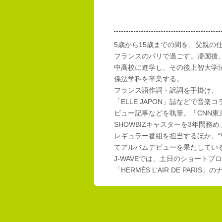
5歳から15歳までの間を、父親の
フランスのパリで過ごす。帰国後
中高校に進学し、その後上智大学
係法学科を卒業する。
フランス語作詞・訳詞を手掛け、「E
「ELLE JAPON」誌などで音楽
ビュー記事などを執筆。「CNN東
SHOWBIZキャスターを3年間務め
レギュラー番組を担当するほか、“Vi
てアルバムデビューを果たしてい
J-WAVEでは、土日のショートプロ
「HERMÈS L‘AIR DE PAR