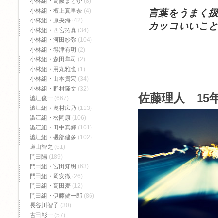
小林組・高阪まどか
(8)
言葉をうまく
小林組・檀上真里奈
(4)
小林組・原央海
(42)
カッコいいこと
小林組・四宮拓真
(34)
小林組・河田紗弥
(104)
小林組・得津有明
(2)
小林組・森田隼司
(2)
小林組・用丸雅也
(1)
小林組・山本貴宏
(34)
小林組・野村隆文
(32)
佐藤理人 15年
澁江俊一
(667)
澁江組・奥村広乃
(113)
澁江組・松岡康
(106)
澁江組・田中真輝
(101)
澁江組・磯部建多
(102)
道山智之
(61)
門田陽
(189)
門田組・宮田知明
(63)
門田組・岡安徹
(26)
門田組・高田麦
(12)
門田組・伊藤健一郎
(86)
長谷川智子
(30)
古田彰一
(57)