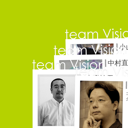
小
コピー
中村
コピーライタ
名雪祐平
コピーライター
クリエイティブディレクタ
なにがしか書いていられるしごと
幸せでとっても怖いですが、きょ
生きられてる私は幸せなのかもし
長崎県五島市出身
３６歳