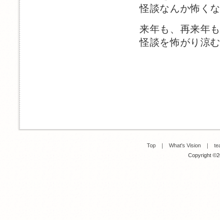
怪談なんか怖く
来年も、再来年
怪談を怖がり涼
Top
｜
What's Vision
｜
te
Copyright ©20