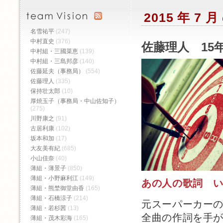
2015 年 7
名雪祐平
(247)
中村直史
(376)
佐藤理人 15年
中村組・三國菜恵
(139)
中村組・三島邦彦
(140)
佐藤延夫（事務局）
(554)
佐藤理人
(335)
保持壮太郎
(10)
厚焼玉子（事務局・中山佐知子）
(275)
川野康之
(91)
古居利康
(102)
坂本和加
(17)
大友美有紀
(685)
小山佳奈
(40)
薄組・薄景子
(850)
薄組・小野麻利江
(149)
あの人の歌詞 
薄組・熊埜御堂由香
(165)
薄組・石橋涼子
(214)
元スーパーカー
薄組・若杉茜
(13)
全曲の作詞を手
薄組・茂木彩海
(165)