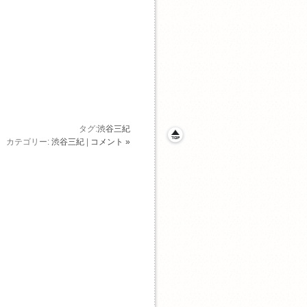
タグ:
渋谷三紀
カテゴリー:
渋谷三紀
|
コメント »