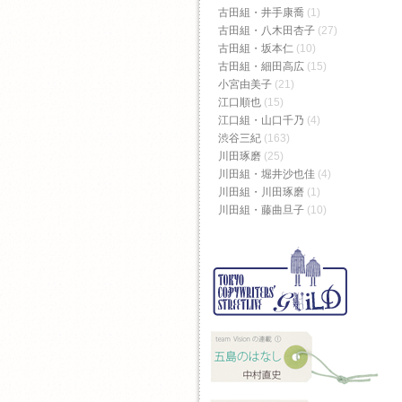
古田組・井手康喬
(1)
古田組・八木田杏子
(27)
古田組・坂本仁
(10)
古田組・細田高広
(15)
小宮由美子
(21)
江口順也
(15)
江口組・山口千乃
(4)
渋谷三紀
(163)
川田琢磨
(25)
川田組・堀井沙也佳
(4)
川田組・川田琢磨
(1)
川田組・藤曲旦子
(10)