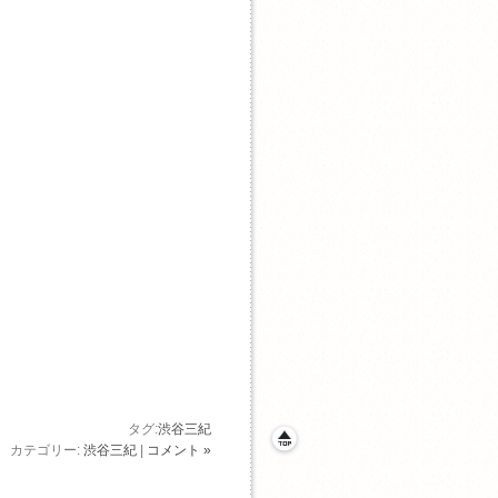
タグ:
渋谷三紀
カテゴリー:
渋谷三紀
|
コメント »