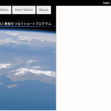
login
Vision
from Vision
News