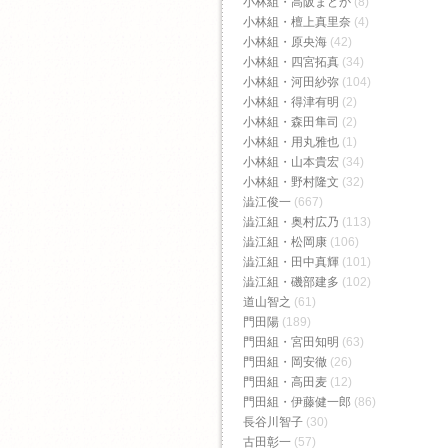
小林組・高阪まどか
(8)
小林組・檀上真里奈
(4)
小林組・原央海
(42)
小林組・四宮拓真
(34)
小林組・河田紗弥
(104)
小林組・得津有明
(2)
小林組・森田隼司
(2)
小林組・用丸雅也
(1)
小林組・山本貴宏
(34)
小林組・野村隆文
(32)
澁江俊一
(667)
澁江組・奥村広乃
(113)
澁江組・松岡康
(106)
澁江組・田中真輝
(101)
澁江組・磯部建多
(102)
道山智之
(61)
門田陽
(189)
門田組・宮田知明
(63)
門田組・岡安徹
(26)
門田組・高田麦
(12)
門田組・伊藤健一郎
(86)
長谷川智子
(30)
古田彰一
(57)