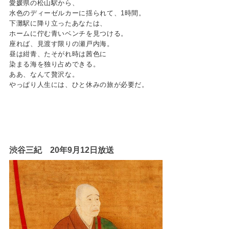
愛媛県の松山駅から、
水色のディーゼルカーに揺られて、1時間。
下灘駅に降り立ったあなたは、
ホームに佇む青いベンチを見つける。
座れば、見渡す限りの瀬戸内海。
昼は紺青、たそがれ時は茜色に
染まる海を独り占めできる。
ああ、なんて贅沢な。
やっぱり人生には、ひと休みの旅が必要だ。
渋谷三紀 20年9月12日放送