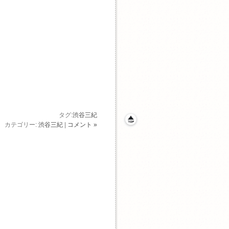
タグ:
渋谷三紀
カテゴリー:
渋谷三紀
|
コメント »