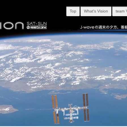
Top
What's Vision
team 