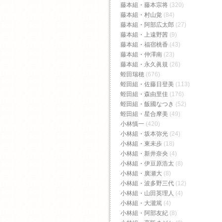
藤本組・藤本宗将
(320)
藤本組・村山覚
(84)
藤本組・阿部広太郎
(27)
藤本組・上遠野茜
(9)
藤本組・福宿桃香‬
(43)
藤本組・仲澤南
(23)
藤本組・永久眞規
(26)
蛭田瑞穂
(676)
蛭田組・佐藤日登美
(113)
蛭田組・森由里佳
(176)
蛭田組・飯國なつき
(52)
蛭田組・星合摩美
(49)
小林慎一
(420)
小林組・坂本弥光
(24)
小林組・東未歩
(18)
小林組・新井奈央
(4)
小林組・伊豆原浩太
(8)
小林組・廣瀬大
(8)
小林組・波多野三代
(12)
小林組・山田英理人
(4)
小林組・大瀧篤
(4)
小林組・阿部友紀
(8)