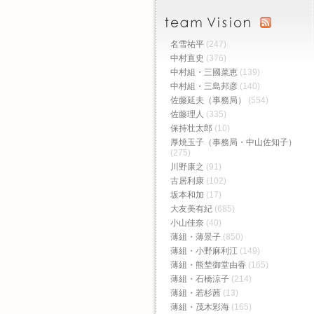
名雪祐平
(247)
中村直史
(376)
中村組・三國菜恵
(139)
中村組・三島邦彦
(140)
佐藤延夫（事務局）
(554)
佐藤理人
(335)
保持壮太郎
(10)
厚焼玉子（事務局・中山佐知子）
(275)
川野康之
(91)
古居利康
(102)
坂本和加
(17)
大友美有紀
(685)
小山佳奈
(40)
薄組・薄景子
(850)
薄組・小野麻利江
(149)
薄組・熊埜御堂由香
(165)
薄組・石橋涼子
(214)
薄組・若杉茜
(13)
薄組・茂木彩海
(165)