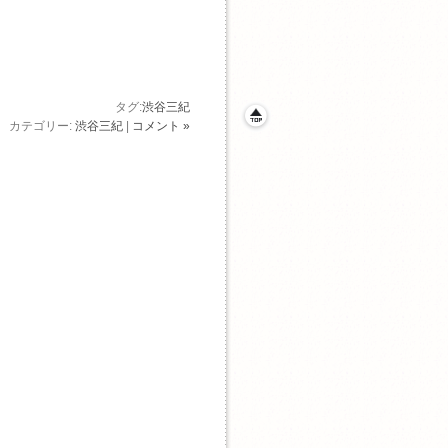
タグ:
渋谷三紀
カテゴリー:
渋谷三紀
|
コメント »