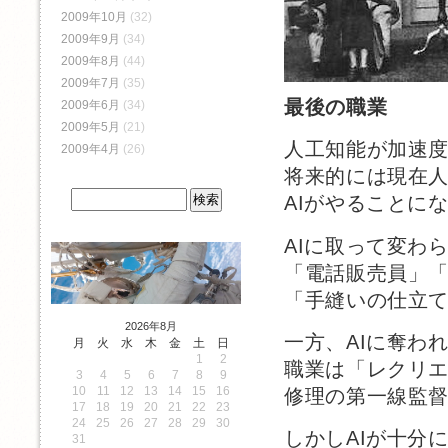
2009年10月
(32)
2009年9月
(34)
2009年8月
(44)
2009年7月
(35)
最後の職業
2009年6月
(34)
2009年5月
(21)
人工知能が加速
2009年4月
(26)
将来的には現在
AIがやることに
AIに取って変わ
「電話販売員」
「手縫いの仕立
2026年8月
一方、AIに奪わ
月
火
水
木
金
土
日
1
2
職業は「レクリ
3
4
5
6
7
8
9
10
11
12
13
14
15
16
修理の第一線監
17
18
19
20
21
22
23
24
25
26
27
28
29
30
しかしAIが十分
31