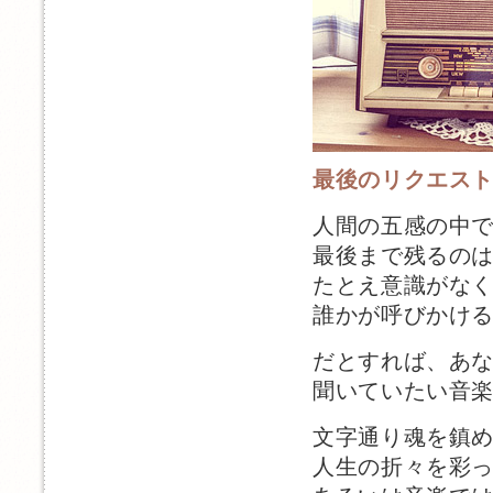
最後のリクエス
人間の五感の中
最後まで残るの
たとえ意識がな
誰かが呼びかけ
だとすれば、あ
聞いていたい音
文字通り魂を鎮
人生の折々を彩