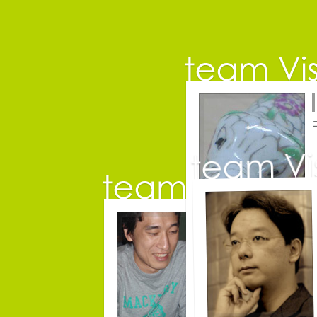
保持壮太
コピーライター
長崎県五島市出身
３６歳
「五島列島はよいところで
みなさん一度お出かけくだ
チームVision 