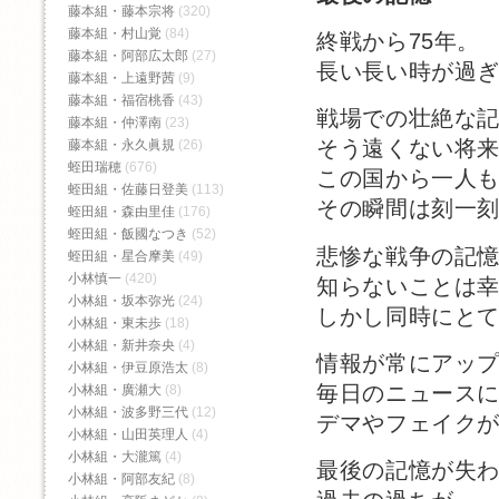
藤本組・藤本宗将
(320)
藤本組・村山覚
(84)
終戦から75年。
藤本組・阿部広太郎
(27)
長い長い時が過
藤本組・上遠野茜
(9)
藤本組・福宿桃香‬
(43)
戦場での壮絶な
藤本組・仲澤南
(23)
そう遠くない将
藤本組・永久眞規
(26)
蛭田瑞穂
(676)
この国から一人
蛭田組・佐藤日登美
(113)
その瞬間は刻一
蛭田組・森由里佳
(176)
蛭田組・飯國なつき
(52)
悲惨な戦争の記
蛭田組・星合摩美
(49)
小林慎一
(420)
知らないことは
小林組・坂本弥光
(24)
しかし同時にと
小林組・東未歩
(18)
小林組・新井奈央
(4)
情報が常にアッ
小林組・伊豆原浩太
(8)
毎日のニュース
小林組・廣瀬大
(8)
小林組・波多野三代
(12)
デマやフェイク
小林組・山田英理人
(4)
小林組・大瀧篤
(4)
最後の記憶が失
小林組・阿部友紀
(8)