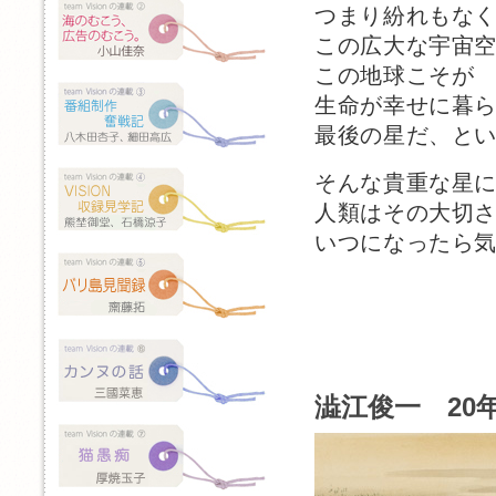
つまり紛れもな
この広大な宇宙
この地球こそが
生命が幸せに暮
最後の星だ、と
そんな貴重な星
人類はその大切
いつになったら
澁江俊一 20年