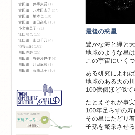
古田組・井手康喬
(1)
古田組・八木田杏子
(27)
古田組・坂本仁
(10)
古田組・細田高広
(15)
小宮由美子
(21)
最後の惑星
江口順也
(15)
江口組・山口千乃
(4)
豊かな海と緑と
渋谷三紀
(163)
地球のような星
川田琢磨
(25)
川田組・堀井沙也佳
(4)
この宇宙にいく
川田組・川田琢磨
(1)
川田組・藤曲旦子
(10)
ある研究によれ
地球のある天の
100億個ほど似
たとえそれが事
100年足らずの
その星にたどり
子孫を繁栄させ