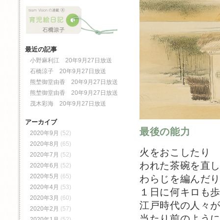
最近の記事
小野麻利江 20年9月27日放送
石橋涼子 20年9月27日放送
熊埜御堂由香 20年9月27日放送
熊埜御堂由香 20年9月27日放送
茂木彩海 20年9月27日放送
アーカイブ
最後の能力
2020年9月
(52)
2020年8月
(65)
火をおこしたり
2020年7月
(52)
われた茶碗を直
2020年6月
(52)
2020年5月
(65)
わらじを編んだ
2020年4月
(53)
１日に何キロも
2020年3月
(60)
江戸時代の人々
2020年2月
(57)
当たり前のよう
2020年1月
(52)