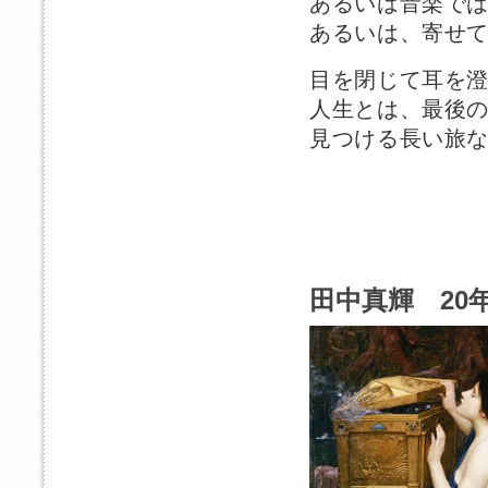
あるいは音楽で
あるいは、寄せ
目を閉じて耳を
人生とは、最後
見つける長い旅
田中真輝 20年