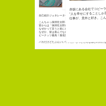
なにがしか書い
幸せでとっても
赤坂にある会社でコピー
生きられてる私
"人を幸せにすることしか
自己紹介ジェネレーターというサイトがある。試しにや
仕事が、意外と好き。こ
こんちゃっ保持壮太郎っていいます。
皆からは「保持壮太郎ピーナッツ」って呼ばれてるよ。
なぜかって言うと前にピーナッツを皆に一粒ずつあげた
なぜか、皆は喜んでなかったけどね。
ピーナッツ最高！落花生なんて呼ぶなっつーの
バカだけどたぶんいいヤツだ。もっとこんな感じの人に