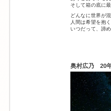
そして箱の底に
どんなに世界が
人間は希望を抱
いつだって、諦
奥村広乃 20年