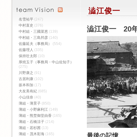
澁江俊一
名雪祐平
(247)
中村直史
(376)
澁江俊一 20年
中村組・三國菜恵
(139)
中村組・三島邦彦
(140)
佐藤延夫（事務局）
(554)
佐藤理人
(335)
保持壮太郎
(10)
厚焼玉子（事務局・中山佐知子）
(275)
川野康之
(91)
古居利康
(102)
坂本和加
(17)
大友美有紀
(685)
小山佳奈
(40)
薄組・薄景子
(850)
薄組・小野麻利江
(149)
薄組・熊埜御堂由香
(165)
薄組・石橋涼子
(214)
薄組・若杉茜
(13)
薄組・茂木彩海
(165)
最後の記憶