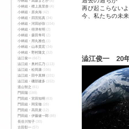
過去の過ちが
小林組・高阪まどか
(8)
小林組・檀上真里奈
(4)
再び起こらない
小林組・原央海
(42)
今、私たちの未
小林組・四宮拓真
(34)
小林組・河田紗弥
(104)
小林組・得津有明
(2)
小林組・森田隼司
(2)
小林組・用丸雅也
(1)
小林組・山本貴宏
(34)
小林組・野村隆文
(32)
澁江俊一 20年
澁江俊一
(667)
澁江組・奥村広乃
(113)
澁江組・松岡康
(106)
澁江組・田中真輝
(101)
澁江組・磯部建多
(102)
道山智之
(61)
門田陽
(189)
門田組・宮田知明
(63)
門田組・岡安徹
(26)
門田組・高田麦
(12)
門田組・伊藤健一郎
(86)
長谷川智子
(30)
古田彰一
(57)