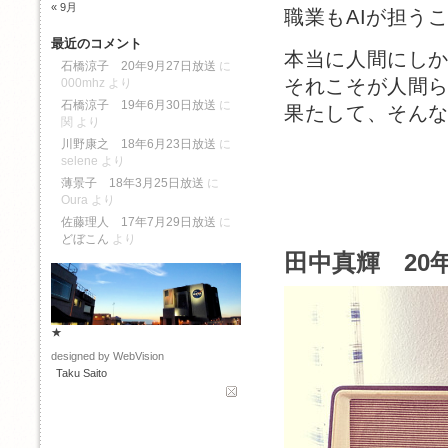
« 9月
職業もAIが担う
最近のコメント
本当に人間にし
石橋涼子 20年9月27日放送
に
それこそが人間
000mhz
より
石橋涼子 19年6月30日放送
に
果たして、そん
関
より
川野康之 18年6月23日放送
に
selene
より
薄景子 18年3月25日放送
に
Oura
より
佐藤理人 17年7月29日放送
に
どぼこん
より
田中真輝 20年
★
designed by WebVision
Taku Saito