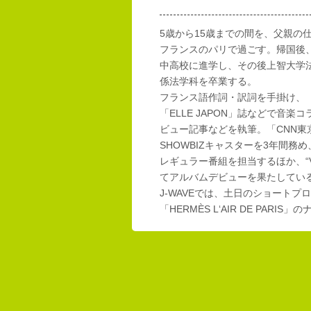
5歳から15歳までの間を、父親の
フランスのパリで過ごす。帰国後
中高校に進学し、その後上智大学
係法学科を卒業する。
フランス語作詞・訳詞を手掛け、「E
「ELLE JAPON」誌などで音楽
ビュー記事などを執筆。「CNN東
SHOWBIZキャスターを3年間務め
レギュラー番組を担当するほか、“Vi
てアルバムデビューを果たしてい
J-WAVEでは、土日のショートプロ
「HERMÈS L‘AIR DE PAR