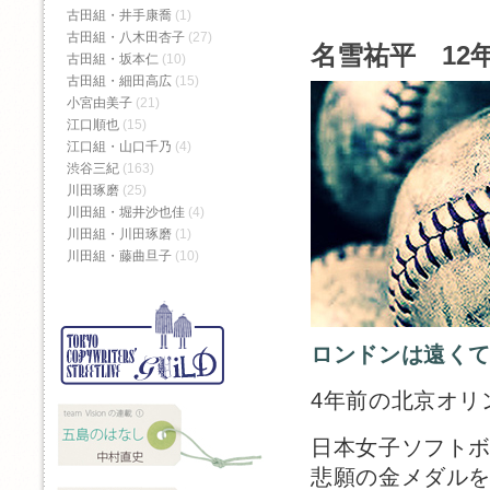
古田組・井手康喬
(1)
古田組・八木田杏子
(27)
名雪祐平 12年
古田組・坂本仁
(10)
古田組・細田高広
(15)
小宮由美子
(21)
江口順也
(15)
江口組・山口千乃
(4)
渋谷三紀
(163)
川田琢磨
(25)
川田組・堀井沙也佳
(4)
川田組・川田琢磨
(1)
川田組・藤曲旦子
(10)
ロンドンは遠く
4年前の北京オリ
日本女子ソフト
悲願の金メダル