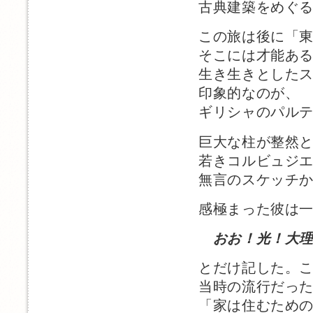
古典建築をめぐ
この旅は後に「
そこには才能あ
生き生きとした
印象的なのが、
ギリシャのパル
巨大な柱が整然
若きコルビュジ
無言のスケッチ
感極まった彼は
おお！光！大
とだけ記した。
当時の流行だっ
「家は住むため