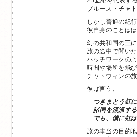
20世紀を代表す
ブルース・チャ
しかし普通の紀
彼自身のことは
幻の共和国の王
旅の途中で聞い
パッチワークの
時間や場所を飛
チャトウィンの
彼は言う。
つきまとう虹
諸国を流浪する
でも、僕に虹は
旅の本当の目的