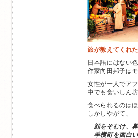
旅が教えてくれ
日本語にはない
作家向田邦子は
女性が一人でア
中でも食いしん
食べられるのは
しかしやがて、
顔をそむけ、
羊横町を面白い