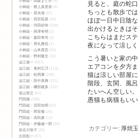
小林組・高阪まどか
(8)
見ると、庭の蛇
小林組・檀上真里奈
(4)
ちっとも散歩で
小林組・原央海
(42)
ほぼ一日中日陰
小林組・四宮拓真
(34)
小林組・河田紗弥
(104)
出かけるときは
小林組・得津有明
(2)
こちらはまだス
小林組・森田隼司
(2)
小林組・用丸雅也
(1)
夜になって涼し
小林組・山本貴宏
(34)
小林組・野村隆文
(32)
こう暑いと家の
澁江俊一
(667)
エアコンを夕方
澁江組・奥村広乃
(113)
猫は涼しい部屋
澁江組・松岡康
(106)
澁江組・田中真輝
(101)
階段、玄関、風
澁江組・磯部建多
(102)
たいへん空しい
道山智之
(61)
愚猫も病猫もい
門田陽
(189)
門田組・宮田知明
(63)
門田組・岡安徹
(26)
門田組・高田麦
(12)
門田組・伊藤健一郎
(86)
カテゴリー:
厚焼
長谷川智子
(30)
古田彰一
(57)