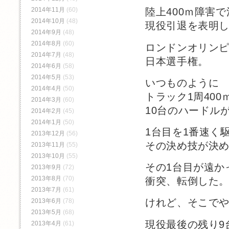
2014年11月
(60)
陸上400ｍ障害
2014年10月
(48)
現役引退を表明
2014年9月
(48)
2014年8月
(60)
ロンドンオリン
2014年7月
(48)
日本選手権。
2014年6月
(58)
2014年5月
(53)
いつものように
2014年4月
(50)
トラック1周400
2014年3月
(60)
10台のハードル
2014年2月
(45)
2014年1月
(50)
1台目を1番速く
2013年12月
(56)
その決め技が決
2013年11月
(55)
2013年10月
(55)
その1台目が遠か
2013年9月
(72)
2013年8月
(70)
衝突、転倒した
2013年7月
(61)
けれど、そこで
2013年6月
(78)
2013年5月
(68)
現役最後の残り9
2013年4月
(61)