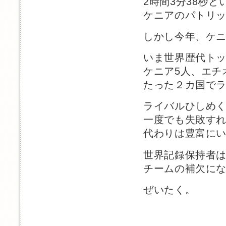
2時間3分38秒
ケニアのパトリ
しかし今年、ケ
いま世界歴代ト
ケニア5人、エチ
たった２カ国で
ライバルひしめ
一度でも失敗す
代わりは豊富に
世界記録保持者
チームの補欠に
ぜいたく。