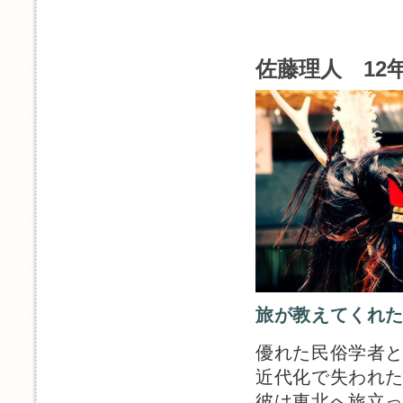
佐藤理人 12年
旅が教えてくれ
優れた民俗学者
近代化で失われ
彼は東北へ旅立