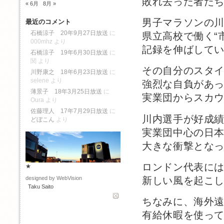
敗れ去った者た
« 6月
8月 »
男子マラソンの
最近のコメント
石橋涼子 20年9月27日放送
に
県立高校で働く“
000mhz
より
記録を伸ばして
石橋涼子 19年6月30日放送
に
関
より
その自分のスタ
川野康之 18年6月23日放送
に
selene
より
強烈な自負があ
薄景子 18年3月25日放送
に
実業団からスカ
Oura
より
佐藤理人 17年7月29日放送
に
川内選手が好成
どぼこん
より
実業団中心の日
大きな衝撃とな
ロンドン代表に
★
新しい風を起こ
designed by WebVision
Taku Saito
ちなみに、海外
有給休暇を使っ