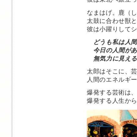
なまはげ。鹿（
太鼓に合わせ獣
彼は小躍りして
どうも私は人
今日の人間があ
無気力に見える
太郎はそこに、
人間のエネルギ
爆発する芸術は
爆発する人生か