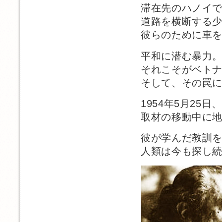
滞在先のハノイ
道路を横断する
彼らのために車
平和に潜む暴力
それこそがベト
そして、その罠
1954年5月25日、
取材の移動中に
彼が学んだ教訓
人類は今も探し