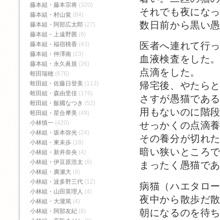
藤本組・藤本宗将
(320)
それでも夜にな
藤本組・村山覚
(84)
数日前から黒い
藤本組・阿部広太郎
(27)
藤本組・上遠野茜
(9)
医者へ連れて行
藤本組・福宿桃香‬
(43)
藤本組・仲澤南
(23)
血液検査をした
藤本組・永久眞規
(26)
点滴をした。
蛭田瑞穂
(676)
蛭田組・佐藤日登美
(113)
帰宅後、やたら
蛭田組・森由里佳
(176)
さすが愚猫であ
蛭田組・飯國なつき
(52)
用もないのに階
蛭田組・星合摩美
(49)
小林慎一
(420)
せっかくの点滴
小林組・坂本弥光
(24)
その養分が切れ
小林組・東未歩
(18)
暗い狭いところ
小林組・新井奈央
(4)
小林組・伊豆原浩太
(8)
まったく愚猫で
小林組・廣瀬大
(8)
小林組・波多野三代
(12)
病猫（ハエタロ
小林組・山田英理人
(4)
夜中から散歩だ
小林組・大瀧篤
(4)
朝になるのを待
小林組・阿部友紀
(8)