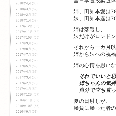
全日本選抜柔道
2018年4月
(63)
2018年3月
(57)
姉、田知本愛は7
2018年2月
(52)
妹、田知本遥は7
2018年1月
(52)
2017年12月
(63)
姉は落選し、
2017年11月
(52)
妹だけがロンド
2017年10月
(55)
2017年9月
(57)
それから一カ月
2017年8月
(52)
姉から妹への祝
2017年7月
(65)
2017年6月
(52)
姉の心情を思い
2017年5月
(52)
2017年4月
(67)
それでいいと
2017年3月
(55)
姉ちゃんの気持
2017年2月
(53)
2017年1月
(59)
自分で立ち直っ
2016年12月
(57)
夏の日射しが、
2016年11月
(52)
2016年10月
(65)
勝負に勝った者
2016年9月
(51)