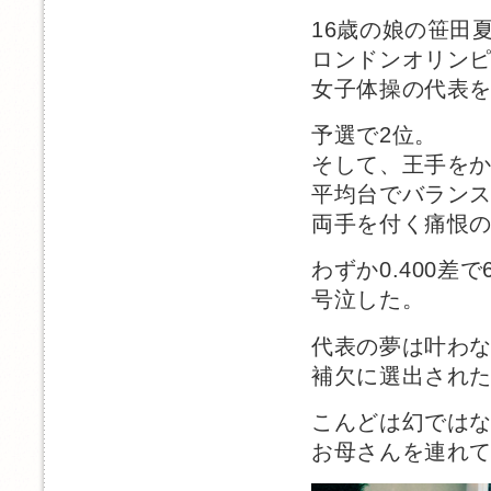
16歳の娘の笹田
ロンドンオリン
女子体操の代表
予選で2位。
そして、王手を
平均台でバラン
両手を付く痛恨
わずか0.400差
号泣した。
代表の夢は叶わ
補欠に選出され
こんどは幻では
お母さんを連れ