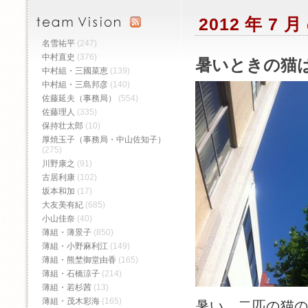
2012 年 7
名雪祐平
(247)
中村直史
(376)
暑いときの猫
中村組・三國菜恵
(139)
中村組・三島邦彦
(140)
佐藤延夫（事務局）
(554)
佐藤理人
(335)
保持壮太郎
(10)
厚焼玉子（事務局・中山佐知子）
(275)
川野康之
(91)
古居利康
(102)
坂本和加
(17)
大友美有紀
(685)
小山佳奈
(40)
薄組・薄景子
(850)
薄組・小野麻利江
(149)
薄組・熊埜御堂由香
(165)
薄組・石橋涼子
(214)
薄組・若杉茜
(13)
薄組・茂木彩海
(165)
暑い。二匹の猫