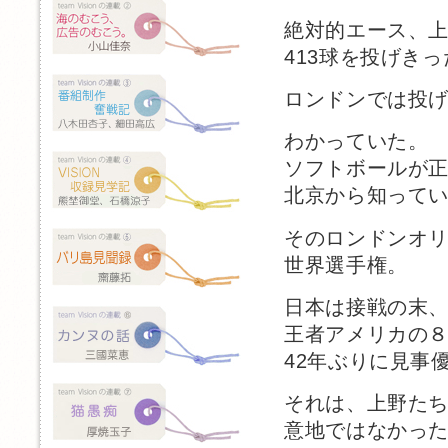
絶対的エース、
413球を投げきっ
ロンドンでは投
わかっていた。
ソフトボールが
北京から知って
そのロンドンオ
世界選手権。
日本は接戦の末
王者アメリカの
42年ぶりに見事
それは、上野た
意地ではなかっ