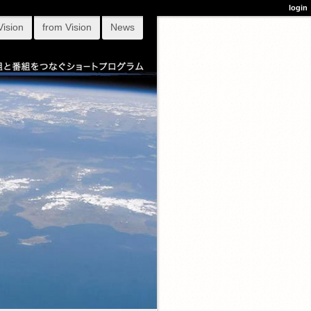
login
Vision
from Vision
News