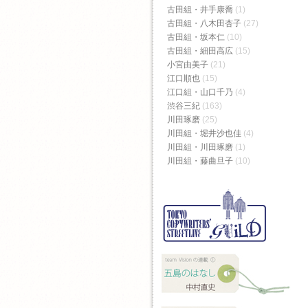
古田組・井手康喬
(1)
古田組・八木田杏子
(27)
古田組・坂本仁
(10)
古田組・細田高広
(15)
小宮由美子
(21)
江口順也
(15)
江口組・山口千乃
(4)
渋谷三紀
(163)
川田琢磨
(25)
川田組・堀井沙也佳
(4)
川田組・川田琢磨
(1)
川田組・藤曲旦子
(10)