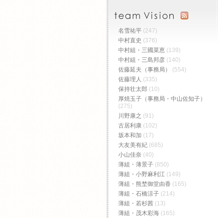
名雪祐平
(247)
中村直史
(376)
中村組・三國菜恵
(139)
中村組・三島邦彦
(140)
佐藤延夫（事務局）
(554)
佐藤理人
(335)
保持壮太郎
(10)
厚焼玉子（事務局・中山佐知子）
(275)
川野康之
(91)
古居利康
(102)
坂本和加
(17)
大友美有紀
(685)
小山佳奈
(40)
薄組・薄景子
(850)
薄組・小野麻利江
(149)
薄組・熊埜御堂由香
(165)
薄組・石橋涼子
(214)
薄組・若杉茜
(13)
薄組・茂木彩海
(165)