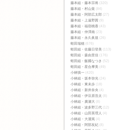
藤本組・藤本宗将
(320)
藤本組・村山覚
(84)
藤本組・阿部広太郎
(27)
藤本組・上遠野茜
(9)
藤本組・福宿桃香‬
(43)
藤本組・仲澤南
(23)
藤本組・永久眞規
(26)
蛭田瑞穂
(676)
蛭田組・佐藤日登美
(113)
蛭田組・森由里佳
(176)
蛭田組・飯國なつき
(52)
蛭田組・星合摩美
(49)
小林慎一
(420)
小林組・坂本弥光
(24)
小林組・東未歩
(18)
小林組・新井奈央
(4)
小林組・伊豆原浩太
(8)
小林組・廣瀬大
(8)
小林組・波多野三代
(12)
小林組・山田英理人
(4)
小林組・大瀧篤
(4)
小林組・阿部友紀
(8)