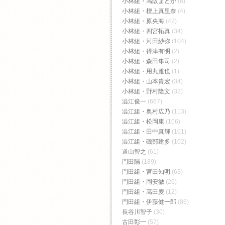
小林組・高阪まどか
(8)
小林組・檀上真里奈
(4)
小林組・原央海
(42)
小林組・四宮拓真
(34)
小林組・河田紗弥
(104)
小林組・得津有明
(2)
小林組・森田隼司
(2)
小林組・用丸雅也
(1)
小林組・山本貴宏
(34)
小林組・野村隆文
(32)
澁江俊一
(667)
澁江組・奥村広乃
(113)
澁江組・松岡康
(106)
澁江組・田中真輝
(101)
澁江組・磯部建多
(102)
道山智之
(61)
門田陽
(189)
門田組・宮田知明
(63)
門田組・岡安徹
(26)
門田組・高田麦
(12)
門田組・伊藤健一郎
(86)
長谷川智子
(30)
古田彰一
(57)