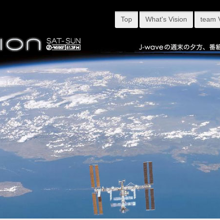
Top
What's Vision
team 