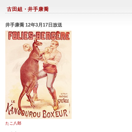
古田組・井手康喬
井手康喬 12年3月17日放送
たこ八郎