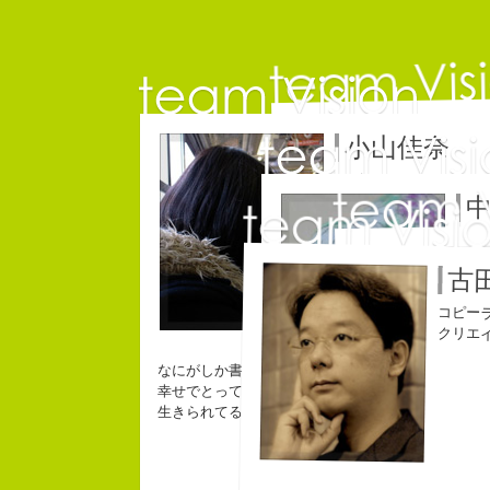
小山佳奈
コ
コピーライター
コピ
古
コピー
クリエ
チームVision 事務局長
なにがしか書いていられるしごとはとっても
幸せでとっても怖いですが、きょうもなんとか幸せ
生きられてる私は幸せなのかもしれません。
長崎県五島市出身
３６歳
「五島列島はよいところです。
Copy writer