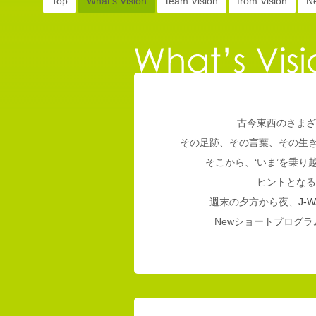
Top
What's Vision
team Vision
from Vision
N
古今東西のさまざ
その足跡、その言葉、その生
そこから、‘いま’を乗
ヒントとなる
週末の夕方から夜、
J-W
Newショートプログラム