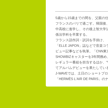
5歳から15歳までの間を、父親の
フランスのパリで過ごす。帰国後
中高校に進学し、その後上智大学
係法学科を卒業する。
フランス語作詞・訳詞を手掛け、「E
「ELLE JAPON」誌などで音楽
ビュー記事などを執筆。「CNN東
SHOWBIZキャスターを3年間務め
レギュラー番組を担当するほか、“Vi
てアルバムデビューを果たしてい
J-WAVEでは、土日のショートプロ
「HERMÈS L‘AIR DE PAR