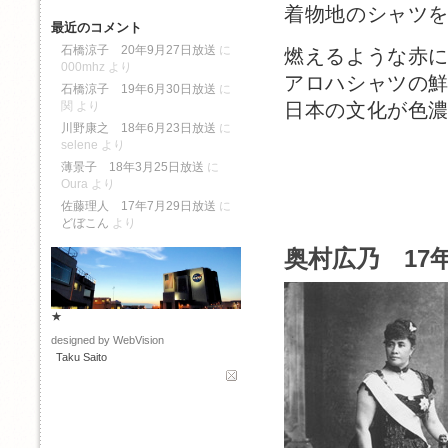
着物地のシャツ
最近のコメント
石橋涼子 20年9月27日放送
に
燃えるような赤
000mhz
より
アロハシャツの
石橋涼子 19年6月30日放送
に
日本の文化が色
関
より
川野康之 18年6月23日放送
に
selene
より
薄景子 18年3月25日放送
に
Oura
より
佐藤理人 17年7月29日放送
に
どぼこん
より
奥村広乃 17年
★
designed by WebVision
Taku Saito