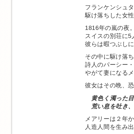
フランケンシュ
駆け落ちした女
1816年の嵐の夜
スイスの別荘に5
彼らは暇つぶし
その中に駆け落
詩人のパーシー
やがて妻になる
彼女はその晩、
黄色く濁った
荒い息を吐き、
メアリーは２年
人造人間を生み