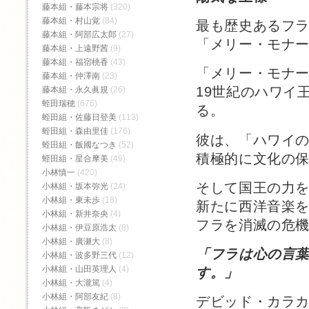
藤本組・藤本宗将
(320)
藤本組・村山覚
(84)
最も歴史あるフ
藤本組・阿部広太郎
(27)
「メリー・モナ
藤本組・上遠野茜
(9)
藤本組・福宿桃香‬
(43)
「メリー・モナ
藤本組・仲澤南
(23)
19世紀のハワイ
藤本組・永久眞規
(26)
蛭田瑞穂
(676)
る。
蛭田組・佐藤日登美
(113)
蛭田組・森由里佳
(176)
彼は、「ハワイ
蛭田組・飯國なつき
(52)
積極的に文化の
蛭田組・星合摩美
(49)
小林慎一
(420)
そして国王の力
小林組・坂本弥光
(24)
小林組・東未歩
(18)
新たに西洋音楽
小林組・新井奈央
(4)
フラを消滅の危
小林組・伊豆原浩太
(8)
小林組・廣瀬大
(8)
「フラは心の言
小林組・波多野三代
(12)
小林組・山田英理人
(4)
す。」
小林組・大瀧篤
(4)
小林組・阿部友紀
(8)
デビッド・カラ