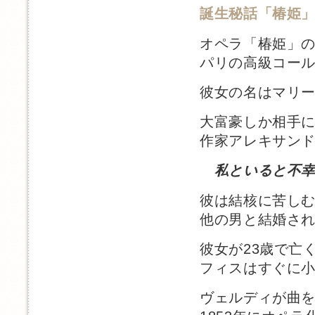
誕生秘話「椿姫
オペラ「椿姫」
パリの高級コー
彼女の名はマリ
大富豪しか相手
作家アレキサン
私といると不
彼は結核に苦し
他の男と結婚さ
彼女が23歳で亡
フィスはすぐに
ヴェルディが曲