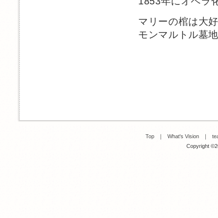
1853年にオペラ
マリーの棺は大
モンマルトル墓
Top
｜
What's Vision
｜
te
Copyright ©20