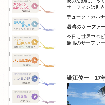
彼の活動によっ
サーフィンは世
デューク・カハ
最高のサーファ
今日も世界中の
最高のサーファ
澁江俊一 17年