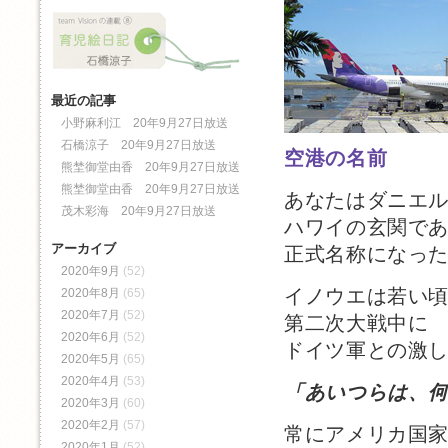
最近の記事
小野麻利江 20年9月27日放送
石橋涼子 20年9月27日放送
空港の名前
熊埜御堂由香 20年9月27日放送
熊埜御堂由香 20年9月27日放送
あなたはダニエ
茂木彩海 20年9月27日放送
ハワイの玄関で
アーカイブ
正式名称になっ
2020年9月
(52)
イノウエは若い
2020年8月
(65)
2020年7月
(52)
第二次大戦中に
2020年6月
(52)
ドイツ軍との激
2020年5月
(65)
2020年4月
(53)
「あいつらは、
2020年3月
(60)
2020年2月
(57)
常にアメリカ国
2020年1月
(52)