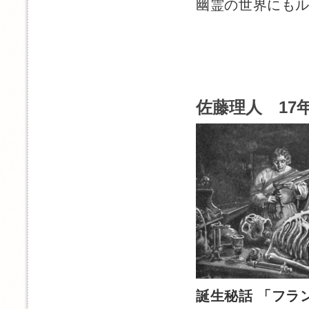
幽霊の世界にも
佐藤理人 17年
誕生秘話 「フラ