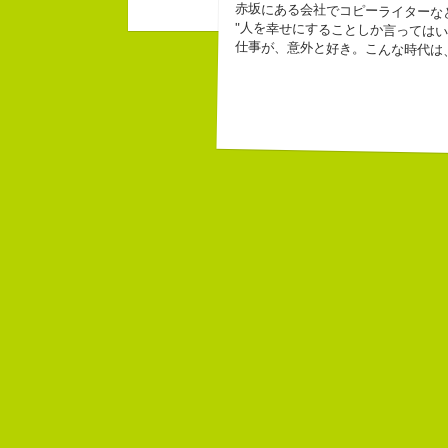
みなさん一度お出かけください
赤坂にある会社でコピーライターな
10周年キャンペー
"人を幸せにすることしか言ってはい
仕事が、意外と好き。こんな時代は
beacon communica