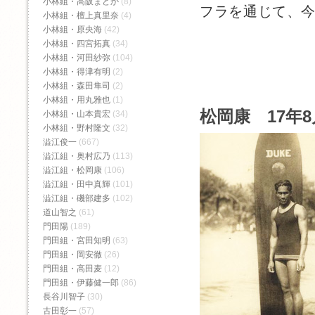
小林組・高阪まどか
(8)
フラを通じて、
小林組・檀上真里奈
(4)
小林組・原央海
(42)
小林組・四宮拓真
(34)
小林組・河田紗弥
(104)
小林組・得津有明
(2)
小林組・森田隼司
(2)
小林組・用丸雅也
(1)
松岡康 17年8
小林組・山本貴宏
(34)
小林組・野村隆文
(32)
澁江俊一
(667)
澁江組・奥村広乃
(113)
澁江組・松岡康
(106)
澁江組・田中真輝
(101)
澁江組・磯部建多
(102)
道山智之
(61)
門田陽
(189)
門田組・宮田知明
(63)
門田組・岡安徹
(26)
門田組・高田麦
(12)
門田組・伊藤健一郎
(86)
長谷川智子
(30)
古田彰一
(57)