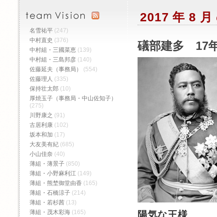
2017 年 8
名雪祐平
(247)
中村直史
(376)
礒部建多 17年
中村組・三國菜恵
(139)
中村組・三島邦彦
(140)
佐藤延夫（事務局）
(554)
佐藤理人
(335)
保持壮太郎
(10)
厚焼玉子（事務局・中山佐知子）
(275)
川野康之
(91)
古居利康
(102)
坂本和加
(17)
大友美有紀
(685)
小山佳奈
(40)
薄組・薄景子
(850)
薄組・小野麻利江
(149)
薄組・熊埜御堂由香
(165)
薄組・石橋涼子
(214)
薄組・若杉茜
(13)
薄組・茂木彩海
(165)
陽気な王様