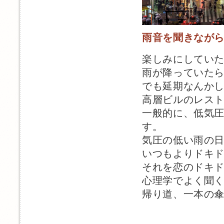
雨音を聞きなが
楽しみにしてい
雨が降っていた
でも延期なんか
高層ビルのレス
一般的に、低気
す。
気圧の低い雨の
いつもよりドキ
それを恋のドキ
心理学でよく聞
帰り道、一本の