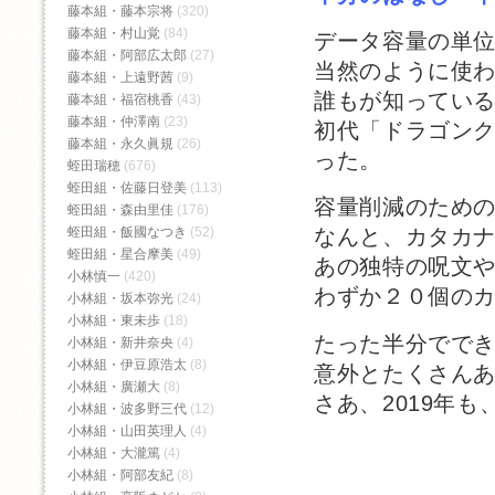
藤本組・藤本宗将
(320)
藤本組・村山覚
(84)
データ容量の単
藤本組・阿部広太郎
(27)
当然のように使
藤本組・上遠野茜
(9)
誰もが知っている
藤本組・福宿桃香‬
(43)
藤本組・仲澤南
(23)
初代「ドラゴン
藤本組・永久眞規
(26)
った。
蛭田瑞穂
(676)
蛭田組・佐藤日登美
(113)
容量削減のため
蛭田組・森由里佳
(176)
蛭田組・飯國なつき
(52)
なんと、カタカ
蛭田組・星合摩美
(49)
あの独特の呪文
小林慎一
(420)
わずか２０個の
小林組・坂本弥光
(24)
小林組・東未歩
(18)
たった半分でで
小林組・新井奈央
(4)
小林組・伊豆原浩太
(8)
意外とたくさん
小林組・廣瀬大
(8)
さあ、2019年
小林組・波多野三代
(12)
小林組・山田英理人
(4)
小林組・大瀧篤
(4)
小林組・阿部友紀
(8)