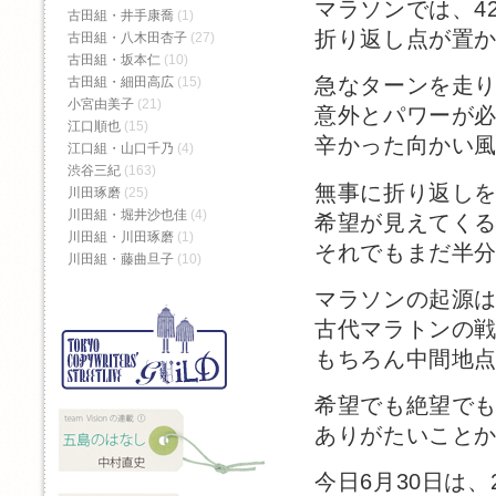
マラソンでは、42
古田組・井手康喬
(1)
折り返し点が置
古田組・八木田杏子
(27)
古田組・坂本仁
(10)
急なターンを走
古田組・細田高広
(15)
小宮由美子
(21)
意外とパワーが
江口順也
(15)
辛かった向かい
江口組・山口千乃
(4)
渋谷三紀
(163)
無事に折り返し
川田琢磨
(25)
川田組・堀井沙也佳
(4)
希望が見えてく
川田組・川田琢磨
(1)
それでもまだ半
川田組・藤曲旦子
(10)
マラソンの起源
古代マラトンの
もちろん中間地
希望でも絶望で
ありがたいこと
今日6月30日は、