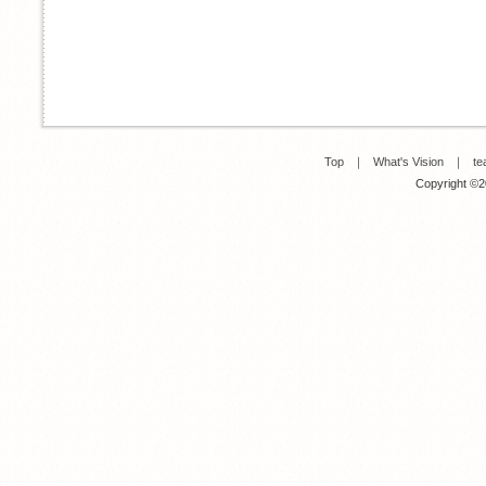
Top
｜
What's Vision
｜
te
Copyright ©20