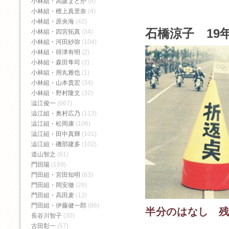
小林組・高阪まどか
(8)
小林組・檀上真里奈
(4)
小林組・原央海
(42)
石橋涼子 19年
小林組・四宮拓真
(34)
小林組・河田紗弥
(104)
小林組・得津有明
(2)
小林組・森田隼司
(2)
小林組・用丸雅也
(1)
小林組・山本貴宏
(34)
小林組・野村隆文
(32)
澁江俊一
(667)
澁江組・奥村広乃
(113)
澁江組・松岡康
(106)
澁江組・田中真輝
(101)
澁江組・磯部建多
(102)
道山智之
(61)
門田陽
(189)
門田組・宮田知明
(63)
門田組・岡安徹
(26)
門田組・高田麦
(12)
門田組・伊藤健一郎
(86)
半分のはなし 
長谷川智子
(30)
古田彰一
(57)