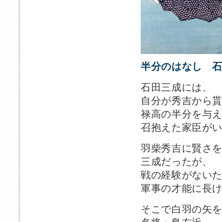
半分のはなし 
石田三成には、
自分が秀吉から
禄高の半分を与
召抱えた家臣が
羽柴秀吉に賢さ
三成だったが、
戦の経験がない
軍事の才能に長
そこで白羽の矢