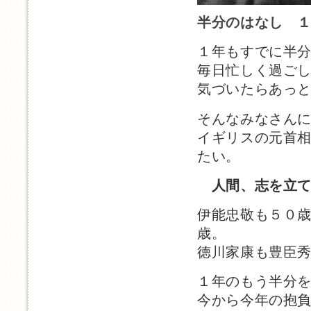
半分のはなし 
１年もすでに半
毎日忙しく過ご
気づいたらあっ
そんなみなさん
イギリスの元首
たい。
人間、志を立
伊能忠敬も５０
歳。
徳川家康も豊臣
１年のもう半分
今から今年の抱