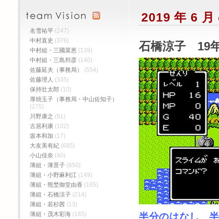
2019 年 6
名雪祐平
(247)
中村直史
(376)
石橋涼子 19年
中村組・三國菜恵
(139)
中村組・三島邦彦
(140)
佐藤延夫（事務局）
(554)
佐藤理人
(335)
保持壮太郎
(10)
厚焼玉子（事務局・中山佐知子）
(275)
川野康之
(91)
古居利康
(102)
坂本和加
(17)
大友美有紀
(685)
小山佳奈
(40)
薄組・薄景子
(850)
薄組・小野麻利江
(149)
薄組・熊埜御堂由香
(165)
薄組・石橋涼子
(214)
薄組・若杉茜
(13)
薄組・茂木彩海
(165)
半分のはなし 