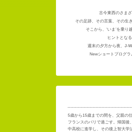
古今東西のさまざ
その足跡、その言葉、その生
そこから、‘いま’を乗
ヒントとなる
週末の夕方から夜、
J-W
Newショートプログラム
5歳から15歳までの間を、父親の
フランスのパリで過ごす。帰国後
中高校に進学し、その後上智大学