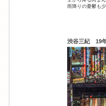
雨降りの憂鬱も
渋谷三紀 19年