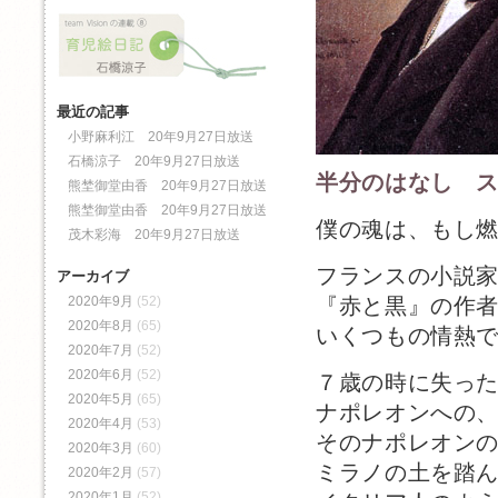
最近の記事
小野麻利江 20年9月27日放送
石橋涼子 20年9月27日放送
半分のはなし 
熊埜御堂由香 20年9月27日放送
熊埜御堂由香 20年9月27日放送
僕の魂は、もし
茂木彩海 20年9月27日放送
フランスの小説
アーカイブ
2020年9月
(52)
『赤と黒』の作
2020年8月
(65)
いくつもの情熱
2020年7月
(52)
2020年6月
(52)
７歳の時に失っ
2020年5月
(65)
ナポレオンへの
2020年4月
(53)
そのナポレオン
2020年3月
(60)
ミラノの土を踏
2020年2月
(57)
2020年1月
(52)