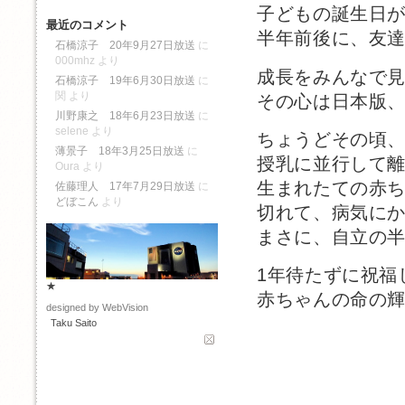
子どもの誕生日
最近のコメント
半年前後に、友
石橋涼子 20年9月27日放送
に
000mhz
より
成長をみんなで
石橋涼子 19年6月30日放送
に
関
より
その心は日本版
川野康之 18年6月23日放送
に
selene
より
ちょうどその頃
薄景子 18年3月25日放送
に
授乳に並行して
Oura
より
生まれたての赤
佐藤理人 17年7月29日放送
に
どぼこん
より
切れて、病気に
まさに、自立の
1年待たずに祝福
★
赤ちゃんの命の
designed by WebVision
Taku Saito