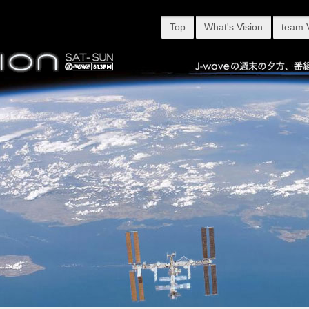
Top
What's Vision
team 