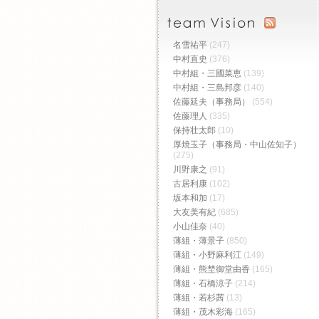
名雪祐平
(247)
中村直史
(376)
中村組・三國菜恵
(139)
中村組・三島邦彦
(140)
佐藤延夫（事務局）
(554)
佐藤理人
(335)
保持壮太郎
(10)
厚焼玉子（事務局・中山佐知子）
(275)
川野康之
(91)
古居利康
(102)
坂本和加
(17)
大友美有紀
(685)
小山佳奈
(40)
薄組・薄景子
(850)
薄組・小野麻利江
(149)
薄組・熊埜御堂由香
(165)
薄組・石橋涼子
(214)
薄組・若杉茜
(13)
薄組・茂木彩海
(165)