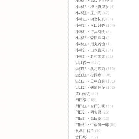
小林組・高阪まどか
(8)
小林組・檀上真里奈
(4)
小林組・原央海
(42)
小林組・四宮拓真
(34)
小林組・河田紗弥
(104)
小林組・得津有明
(2)
小林組・森田隼司
(2)
小林組・用丸雅也
(1)
小林組・山本貴宏
(34)
小林組・野村隆文
(32)
澁江俊一
(667)
澁江組・奥村広乃
(113)
澁江組・松岡康
(106)
澁江組・田中真輝
(101)
澁江組・磯部建多
(102)
道山智之
(61)
門田陽
(189)
門田組・宮田知明
(63)
門田組・岡安徹
(26)
門田組・高田麦
(12)
門田組・伊藤健一郎
(86)
長谷川智子
(30)
古田彰一
(57)