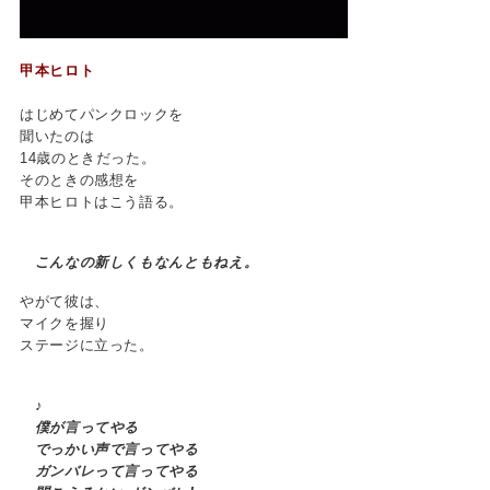
甲本ヒロト
はじめてパンクロックを
聞いたのは
14歳のときだった。
そのときの感想を
甲本ヒロトはこう語る。
こんなの新しくもなんともねえ。
やがて彼は、
マイクを握り
ステージに立った。
♪
僕が言ってやる
でっかい声で言ってやる
ガンバレって言ってやる