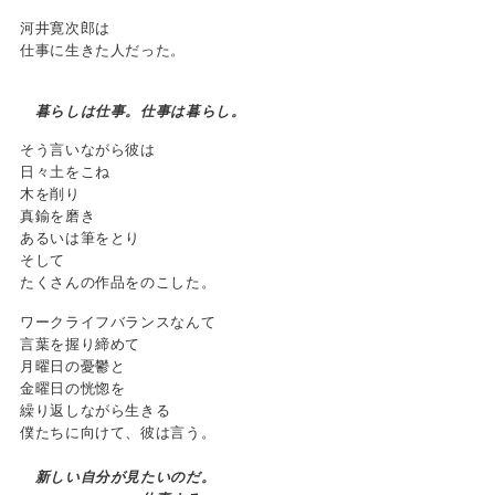
河井寛次郎は
仕事に生きた人だった。
暮らしは仕事。仕事は暮らし。
そう言いながら彼は
日々土をこね
木を削り
真鍮を磨き
あるいは筆をとり
そして
たくさんの作品をのこした。
ワークライフバランスなんて
言葉を握り締めて
月曜日の憂鬱と
金曜日の恍惚を
繰り返しながら生きる
僕たちに向けて、彼は言う。
新しい自分が見たいのだ。