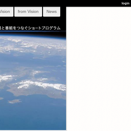
login
Vision
from Vision
News