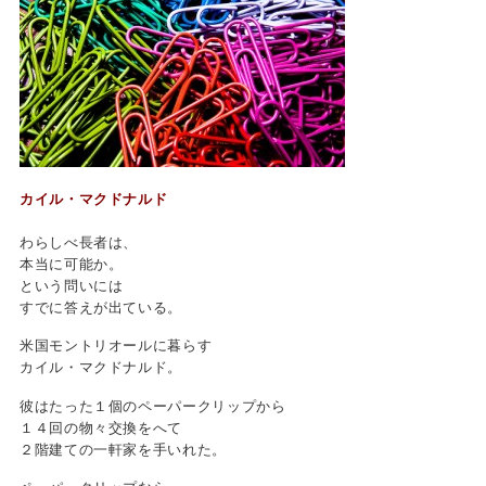
カイル・マクドナルド
わらしべ長者は、
本当に可能か。
という問いには
すでに答えが出ている。
米国モントリオールに暮らす
カイル・マクドナルド。
彼はたった１個のペーパークリップから
１４回の物々交換をへて
２階建ての一軒家を手いれた。