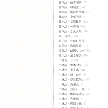
藤本組・藤本宗将
(320)
藤本組・村山覚
(84)
藤本組・阿部広太郎
(27)
藤本組・上遠野茜
(9)
藤本組・福宿桃香‬
(43)
藤本組・仲澤南
(23)
藤本組・永久眞規
(26)
蛭田瑞穂
(676)
蛭田組・佐藤日登美
(113)
蛭田組・森由里佳
(176)
蛭田組・飯國なつき
(52)
蛭田組・星合摩美
(49)
小林慎一
(420)
小林組・坂本弥光
(24)
小林組・東未歩
(18)
小林組・新井奈央
(4)
小林組・伊豆原浩太
(8)
小林組・廣瀬大
(8)
小林組・波多野三代
(12)
小林組・山田英理人
(4)
小林組・大瀧篤
(4)
小林組・阿部友紀
(8)