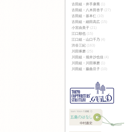
古田組・井手康喬
(1)
古田組・八木田杏子
(27)
古田組・坂本仁
(10)
古田組・細田高広
(15)
小宮由美子
(21)
江口順也
(15)
江口組・山口千乃
(4)
渋谷三紀
(163)
川田琢磨
(25)
川田組・堀井沙也佳
(4)
川田組・川田琢磨
(1)
川田組・藤曲旦子
(10)