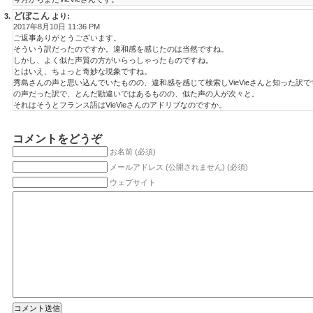
どぼこん
より:
2017年8月10日 11:36 PM
ご返事ありがとうございます。
そういう訳だったのですか。違和感を感じたのは当然ですね。
しかし、よく似た声質の方がいらっしゃったものですね。
とはいえ、ちょっと奇妙な現象ですね。
秀島さんの声と思い込んでいたものの、違和感を感じて検索しVieVieさんと知った訳
の声だった訳で、とんだ勘違いではあるものの、似た声の人が次々と。
それはそうとフランス語はVieVieさんのアドリブなのですか。
コメントをどうぞ
お名前 (必須)
メールアドレス (公開されません) (必須)
ウェブサイト