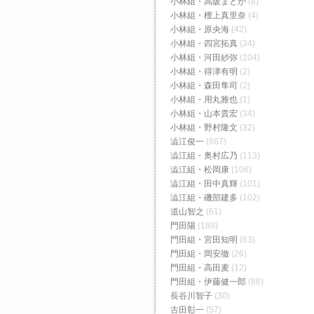
小林組・高阪まどか
(8)
小林組・檀上真里奈
(4)
小林組・原央海
(42)
小林組・四宮拓真
(34)
小林組・河田紗弥
(104)
小林組・得津有明
(2)
小林組・森田隼司
(2)
小林組・用丸雅也
(1)
小林組・山本貴宏
(34)
小林組・野村隆文
(32)
澁江俊一
(667)
澁江組・奥村広乃
(113)
澁江組・松岡康
(106)
澁江組・田中真輝
(101)
澁江組・磯部建多
(102)
道山智之
(61)
門田陽
(189)
門田組・宮田知明
(63)
門田組・岡安徹
(26)
門田組・高田麦
(12)
門田組・伊藤健一郎
(86)
長谷川智子
(30)
古田彰一
(57)