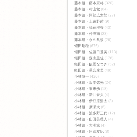
藤本組・藤本宗将
(320)
藤本組・村山覚
(84)
藤本組・阿部広太郎
(27)
藤本組・上遠野茜
(9)
藤本組・福宿桃香‬
(43)
藤本組・仲澤南
(23)
藤本組・永久眞規
(26)
蛭田瑞穂
(676)
蛭田組・佐藤日登美
(113)
蛭田組・森由里佳
(176)
蛭田組・飯國なつき
(52)
蛭田組・星合摩美
(49)
小林慎一
(420)
小林組・坂本弥光
(24)
小林組・東未歩
(18)
小林組・新井奈央
(4)
小林組・伊豆原浩太
(8)
小林組・廣瀬大
(8)
小林組・波多野三代
(12)
小林組・山田英理人
(4)
小林組・大瀧篤
(4)
小林組・阿部友紀
(8)