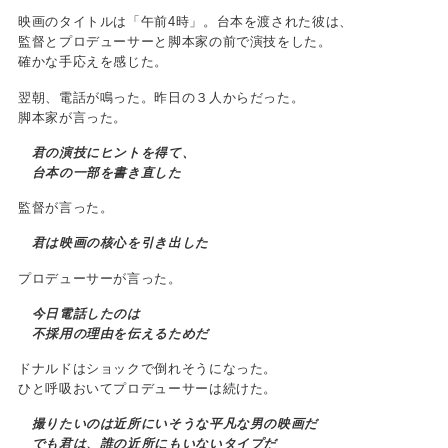
映画のタイトルは「午前4時」。台本を渡された彼は、
監督とプロデューサーと脚本家の前で演技をした。
確かな手応えを感じた。
翌朝、電話が鳴った。昨日の３人からだった。
脚本家が言った。
君の演技にヒントを得て、
台本の一部を書き直した
監督が言った。
君は映画の核心を引き出した
プロデューサーが言った。
今日電話したのは
不採用の理由を伝えるためだ
ドナルドはショックで倒れそうになった。
ひと呼吸おいてプロデューサーは続けた。
撮りたいのは近所にいそうな平凡な男の映画だ
でも君は、誰の近所にもいないタイプだ