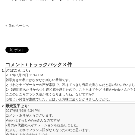
«
前のページへ
コメント / トラックバック 3 件
どぼこん
より:
2017年7月29日 11:47 PM
雑学好きの私にはなかなか楽しい番組です。
とりわけナビゲーターの声が素敵で、私はてっきり秀島史香さんだと思い込んでいまし
2～3週間前あたりから少し違和感を感じたので、こちらまでたどり着きvievieさんだ
ここのところフランス語が無くなりましたね。なぜですか?
心地よい発音が素敵でした。とはいえ意味は全く分かりませんけどね。
厚焼玉子
より:
2017年8月9日 4:34 PM
コメントありがとうございます。
VisionはずっとVieVieさんなのですが
7月のみ代役の人がナレーションを担当しました。
たぶん、それでフランス語がなくなったのだと思います。
今月からまたVieVieさんです。