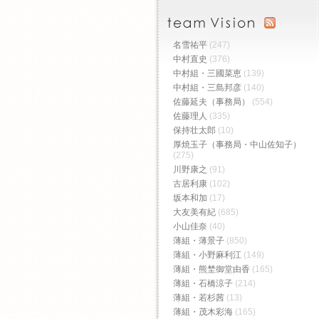
名雪祐平
(247)
中村直史
(376)
中村組・三國菜恵
(139)
中村組・三島邦彦
(140)
佐藤延夫（事務局）
(554)
佐藤理人
(335)
保持壮太郎
(10)
厚焼玉子（事務局・中山佐知子）
(275)
川野康之
(91)
古居利康
(102)
坂本和加
(17)
大友美有紀
(685)
小山佳奈
(40)
薄組・薄景子
(850)
薄組・小野麻利江
(149)
薄組・熊埜御堂由香
(165)
薄組・石橋涼子
(214)
薄組・若杉茜
(13)
薄組・茂木彩海
(165)