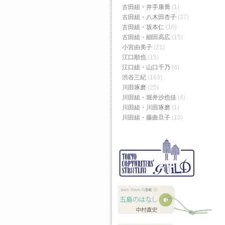
古田組・井手康喬
(1)
古田組・八木田杏子
(27)
古田組・坂本仁
(10)
古田組・細田高広
(15)
小宮由美子
(21)
江口順也
(15)
江口組・山口千乃
(4)
渋谷三紀
(163)
川田琢磨
(25)
川田組・堀井沙也佳
(4)
川田組・川田琢磨
(1)
川田組・藤曲旦子
(10)