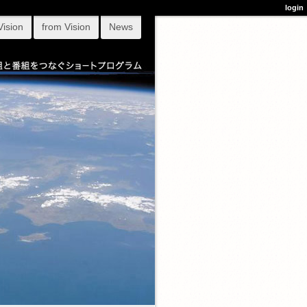
login
Vision
from Vision
News