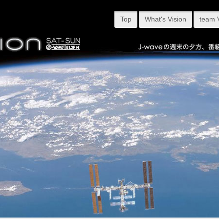
Top
What's Vision
team 