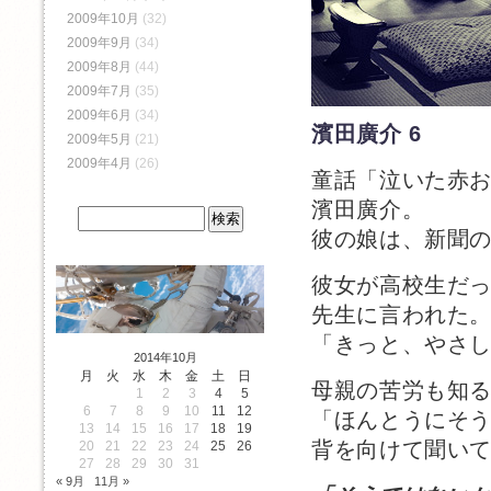
2009年10月
(32)
2009年9月
(34)
2009年8月
(44)
2009年7月
(35)
2009年6月
(34)
濱田廣介 6
2009年5月
(21)
2009年4月
(26)
童話「泣いた赤
濱田廣介。
彼の娘は、新聞
彼女が高校生だ
先生に言われた
「きっと、やさ
2014年10月
月
火
水
木
金
土
日
母親の苦労も知
1
2
3
4
5
6
7
8
9
10
11
12
「ほんとうにそ
13
14
15
16
17
18
19
背を向けて聞い
20
21
22
23
24
25
26
27
28
29
30
31
« 9月
11月 »