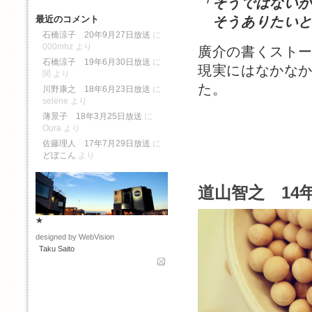
「そうではない
最近のコメント
そうありたいと
石橋涼子 20年9月27日放送
に
000mhz
より
廣介の書くスト
石橋涼子 19年6月30日放送
に
現実にはなかな
関
より
た。
川野康之 18年6月23日放送
に
selene
より
薄景子 18年3月25日放送
に
Oura
より
佐藤理人 17年7月29日放送
に
どぼこん
より
道山智之 14年
★
designed by WebVision
Taku Saito