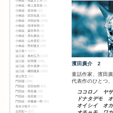
小林組・高阪まどか
(8)
小林組・檀上真里奈
(4)
小林組・原央海
(42)
小林組・四宮拓真
(34)
小林組・河田紗弥
(104)
小林組・得津有明
(2)
小林組・森田隼司
(2)
小林組・用丸雅也
(1)
小林組・山本貴宏
(34)
小林組・野村隆文
(32)
澁江俊一
(667)
澁江組・奥村広乃
(113)
澁江組・松岡康
(106)
濱田廣介 2
澁江組・田中真輝
(101)
澁江組・磯部建多
(102)
童話作家、濱田
道山智之
(61)
代表作のひとつ
門田陽
(189)
門田組・宮田知明
(63)
ココロノ ヤ
門田組・岡安徹
(26)
門田組・高田麦
(12)
ドナタデモ オ
門田組・伊藤健一郎
(86)
オイシイ オカ
長谷川智子
(30)
オチャモ ワカ
古田彰一
(57)