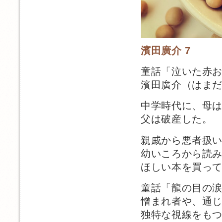
濱田廣介 7
童話「泣いた赤
濱田廣介（はま
中学時代に、母
父は破産した。
親戚から悪者扱
幼いころから読
ほしい本を買っ
童話「龍の目の
憎まれ者や、通
独特な視線をも