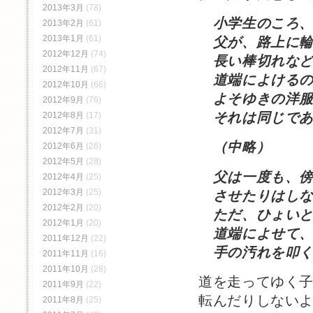
2013年3月
(78)
小学生のころ
2013年2月
(61)
2013年1月
(61)
父が、路上に輪
2012年12月
(74)
長い棒切れなど
2012年11月
(67)
道端によけるの
2012年10月
(66)
よそゆきの洋服
2012年9月
(76)
それは同じであ
2012年8月
(17)
2012年7月
(31)
（中略）
2012年6月
(26)
2012年5月
(28)
父は一度も、傍
2012年4月
(25)
2012年3月
(25)
させたりはしな
2012年2月
(20)
ただ、ひょいと
2012年1月
(20)
道端によせて
2011年12月
(22)
手の汚れを叩く
2011年11月
(16)
2011年10月
(28)
道を走ってゆく
2011年9月
(22)
転んだりしない
2011年8月
(25)