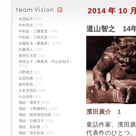
2014 年 1
名雪祐平
(247)
中村直史
(376)
道山智之 14年
中村組・三國菜恵
(139)
中村組・三島邦彦
(140)
佐藤延夫（事務局）
(554)
佐藤理人
(335)
保持壮太郎
(10)
厚焼玉子（事務局・中山佐知子）
(275)
川野康之
(91)
古居利康
(102)
坂本和加
(17)
大友美有紀
(685)
小山佳奈
(40)
薄組・薄景子
(850)
薄組・小野麻利江
(149)
濱田廣介 1
薄組・熊埜御堂由香
(165)
薄組・石橋涼子
(214)
童話作家、濱田
薄組・若杉茜
(13)
代表作のひとつ
薄組・茂木彩海
(165)