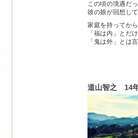
この頃の境遇だ
彼の娘が回想し
家庭を持ってか
「福は内」とだ
「鬼は外」とは
道山智之 14年