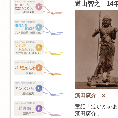
道山智之 14年
濱田廣介 3
童話「泣いた赤
濱田廣介。