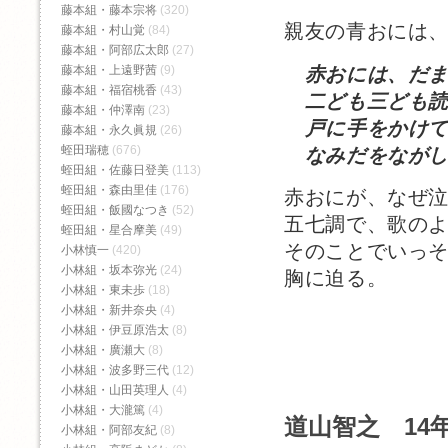
藤本組・藤本宗将
(320)
親友の青おには
藤本組・村山覚
(84)
藤本組・阿部広太郎
(27)
赤おには、だ
藤本組・上遠野茜
(9)
藤本組・福宿桃香‬
(43)
二ども三ども読
藤本組・仲澤南
(23)
戸に手をかけて
藤本組・永久眞規
(26)
蛭田瑞穂
(676)
なみだをながし
蛭田組・佐藤日登美
(113)
蛭田組・森由里佳
(176)
赤おにが、なぜ
蛭田組・飯國なつき
(52)
五七調で、歌の
蛭田組・星合摩美
(49)
そのことでいっ
小林慎一
(420)
小林組・坂本弥光
(24)
胸に迫る。
小林組・東未歩
(18)
小林組・新井奈央
(4)
小林組・伊豆原浩太
(8)
小林組・廣瀬大
(8)
小林組・波多野三代
(12)
小林組・山田英理人
(4)
小林組・大瀧篤
(4)
道山智之 14年
小林組・阿部友紀
(8)