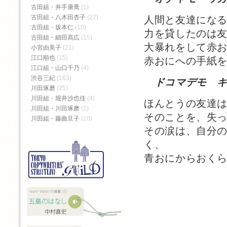
古田組・井手康喬
(1)
古田組・八木田杏子
(27)
人間と友達にな
古田組・坂本仁
(10)
力を貸したのは
古田組・細田高広
(15)
大暴れをして赤
小宮由美子
(21)
江口順也
(15)
赤おにへの手紙
江口組・山口千乃
(4)
渋谷三紀
(163)
ドコマデモ 
川田琢磨
(25)
川田組・堀井沙也佳
(4)
ほんとうの友達
川田組・川田琢磨
(1)
そのことを、失
川田組・藤曲旦子
(10)
その涙は、自分
く、
青おにからおく