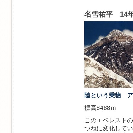
名雪祐平 14年
陸という乗物 ア
標高8488ｍ
このエベレスト
つねに変化して