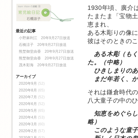
1930年頃、廣
たまたま「宝物
恵まれ、
最近の記事
ある木彫りの像
小野麻利江 20年9月27日放送
彼はそのときの
石橋涼子 20年9月27日放送
熊埜御堂由香 20年9月27日放送
ある木彫（も
熊埜御堂由香 20年9月27日放送
た。（中略）
茂木彩海 20年9月27日放送
ひきしまりのあ
アーカイブ
まだ年若く、か
2020年9月
(52)
2020年8月
(65)
それは鎌倉時代
2020年7月
(52)
八大童子の中の
2020年6月
(52)
2020年5月
(65)
知恵をめぐら
2020年4月
(53)
略）
2020年3月
(60)
このような童子
2020年2月
(57)
2020年1月
(52)