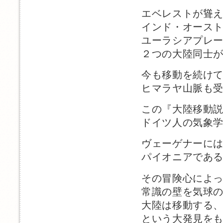
エベレストが聳
インド・オース
ユーラシアプレ
２つの大陸同士
今も移動を続け
ヒマラヤ山脈も
この『大陸移動
ドイツ人の気象
ヴェーゲナーに
パイオニアであ
その冒険心によ
常識の壁を気球
大陸は移動する
という大発見を