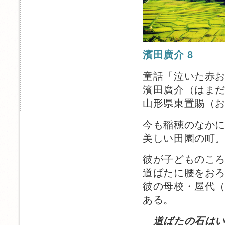
濱田廣介 8
童話「泣いた赤
濱田廣介（はま
山形県東置賜（
今も稲穂のなか
美しい田園の町
彼が子どものこ
道ばたに腰をお
彼の母校・屋代
ある。
道ばたの石は