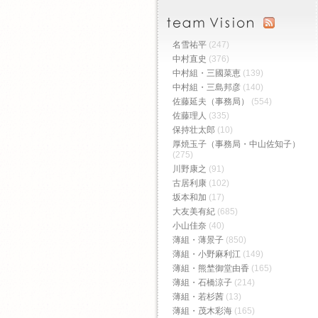
名雪祐平
(247)
中村直史
(376)
中村組・三國菜恵
(139)
中村組・三島邦彦
(140)
佐藤延夫（事務局）
(554)
佐藤理人
(335)
保持壮太郎
(10)
厚焼玉子（事務局・中山佐知子）
(275)
川野康之
(91)
古居利康
(102)
坂本和加
(17)
大友美有紀
(685)
小山佳奈
(40)
薄組・薄景子
(850)
薄組・小野麻利江
(149)
薄組・熊埜御堂由香
(165)
薄組・石橋涼子
(214)
薄組・若杉茜
(13)
薄組・茂木彩海
(165)