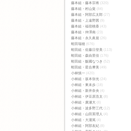
藤本組・藤本宗将
(320)
藤本組・村山覚
(84)
藤本組・阿部広太郎
(27)
藤本組・上遠野茜
(9)
藤本組・福宿桃香‬
(43)
藤本組・仲澤南
(23)
藤本組・永久眞規
(26)
蛭田瑞穂
(676)
蛭田組・佐藤日登美
(113)
蛭田組・森由里佳
(176)
蛭田組・飯國なつき
(52)
蛭田組・星合摩美
(49)
小林慎一
(420)
小林組・坂本弥光
(24)
小林組・東未歩
(18)
小林組・新井奈央
(4)
小林組・伊豆原浩太
(8)
小林組・廣瀬大
(8)
小林組・波多野三代
(12)
小林組・山田英理人
(4)
小林組・大瀧篤
(4)
小林組・阿部友紀
(8)