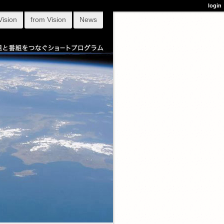
login
Vision
from Vision
News