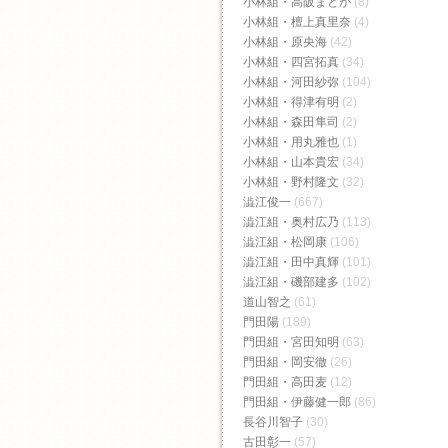
小林組・高阪まどか
(8)
小林組・檀上真里奈
(4)
小林組・原央海
(42)
小林組・四宮拓真
(34)
小林組・河田紗弥
(104)
小林組・得津有明
(2)
小林組・森田隼司
(2)
小林組・用丸雅也
(1)
小林組・山本貴宏
(34)
小林組・野村隆文
(32)
澁江俊一
(667)
澁江組・奥村広乃
(113)
澁江組・松岡康
(106)
澁江組・田中真輝
(101)
澁江組・磯部建多
(102)
道山智之
(61)
門田陽
(189)
門田組・宮田知明
(63)
門田組・岡安徹
(26)
門田組・高田麦
(12)
門田組・伊藤健一郎
(86)
長谷川智子
(30)
古田彰一
(57)