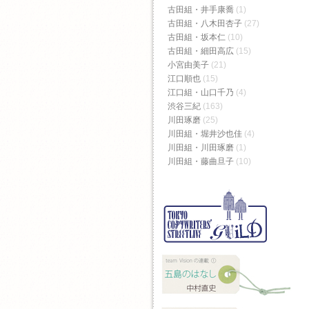
古田組・井手康喬
(1)
古田組・八木田杏子
(27)
古田組・坂本仁
(10)
古田組・細田高広
(15)
小宮由美子
(21)
江口順也
(15)
江口組・山口千乃
(4)
渋谷三紀
(163)
川田琢磨
(25)
川田組・堀井沙也佳
(4)
川田組・川田琢磨
(1)
川田組・藤曲旦子
(10)