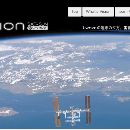
Top
What's Vision
team 