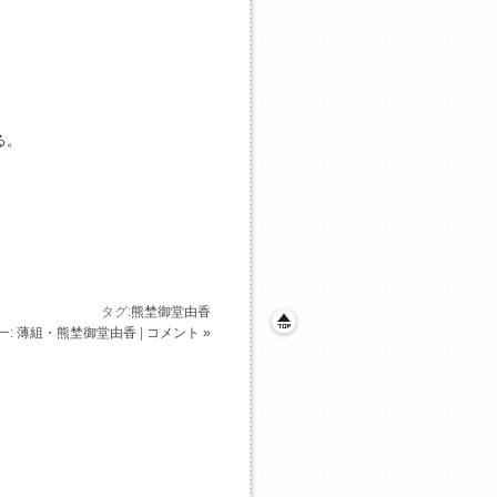
る。
タグ:
熊埜御堂由香
ー:
薄組・熊埜御堂由香
|
コメント »