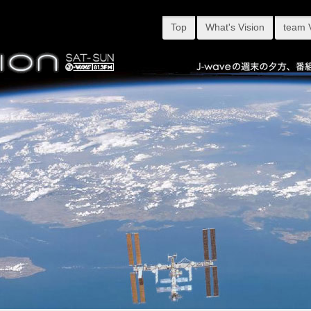
Top
What's Vision
team 