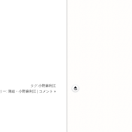
タグ:
小野麻利江
リー:
薄組・小野麻利江
|
コメント »