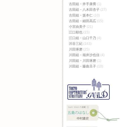
古田組・井手康喬
(1)
古田組・八木田杏子
(27)
古田組・坂本仁
(10)
古田組・細田高広
(15)
小宮由美子
(21)
江口順也
(15)
江口組・山口千乃
(4)
渋谷三紀
(163)
川田琢磨
(25)
川田組・堀井沙也佳
(4)
川田組・川田琢磨
(1)
川田組・藤曲旦子
(10)