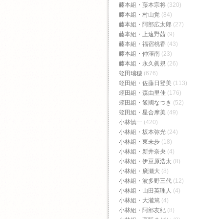
藤本組・藤本宗将
(320)
藤本組・村山覚
(84)
藤本組・阿部広太郎
(27)
藤本組・上遠野茜
(9)
藤本組・福宿桃香‬
(43)
藤本組・仲澤南
(23)
藤本組・永久眞規
(26)
蛭田瑞穂
(676)
蛭田組・佐藤日登美
(113)
蛭田組・森由里佳
(176)
蛭田組・飯國なつき
(52)
蛭田組・星合摩美
(49)
小林慎一
(420)
小林組・坂本弥光
(24)
小林組・東未歩
(18)
小林組・新井奈央
(4)
小林組・伊豆原浩太
(8)
小林組・廣瀬大
(8)
小林組・波多野三代
(12)
小林組・山田英理人
(4)
小林組・大瀧篤
(4)
小林組・阿部友紀
(8)