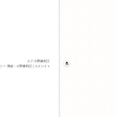
タグ:
小野麻利江
リー:
薄組・小野麻利江
|
コメント »