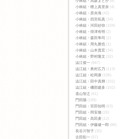
小林組・高阪まどか
(8)
小林組・檀上真里奈
(4)
小林組・原央海
(42)
小林組・四宮拓真
(34)
小林組・河田紗弥
(104)
小林組・得津有明
(2)
小林組・森田隼司
(2)
小林組・用丸雅也
(1)
小林組・山本貴宏
(34)
小林組・野村隆文
(32)
澁江俊一
(667)
澁江組・奥村広乃
(113)
澁江組・松岡康
(106)
澁江組・田中真輝
(101)
澁江組・磯部建多
(102)
道山智之
(61)
門田陽
(189)
門田組・宮田知明
(63)
門田組・岡安徹
(26)
門田組・高田麦
(12)
門田組・伊藤健一郎
(86)
長谷川智子
(30)
古田彰一
(57)