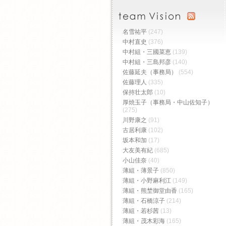
名雪祐平
(247)
中村直史
(376)
中村組・三國菜恵
(139)
中村組・三島邦彦
(140)
佐藤延夫（事務局）
(554)
佐藤理人
(335)
保持壮太郎
(10)
厚焼玉子（事務局・中山佐知子）
(275)
川野康之
(91)
古居利康
(102)
坂本和加
(17)
大友美有紀
(685)
小山佳奈
(40)
薄組・薄景子
(850)
薄組・小野麻利江
(149)
薄組・熊埜御堂由香
(165)
薄組・石橋涼子
(214)
薄組・若杉茜
(13)
薄組・茂木彩海
(165)