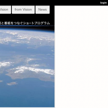
login
Vision
from Vision
News