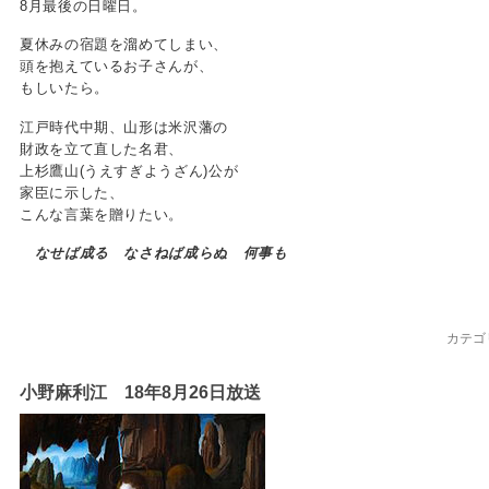
8月最後の日曜日。
夏休みの宿題を溜めてしまい、
頭を抱えているお子さんが、
もしいたら。
江戸時代中期、山形は米沢藩の
財政を立て直した名君、
上杉鷹山(うえすぎようざん)公が
家臣に示した、
こんな言葉を贈りたい。
なせば成る なさねば成らぬ 何事も
カテゴ
小野麻利江 18年8月26日放送