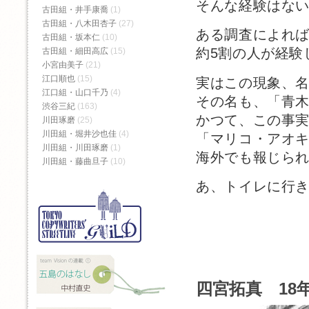
そんな経験はな
古田組・井手康喬
(1)
古田組・八木田杏子
(27)
ある調査によれ
古田組・坂本仁
(10)
約5割の人が経験
古田組・細田高広
(15)
小宮由美子
(21)
江口順也
(15)
実はこの現象、
江口組・山口千乃
(4)
その名も、「青
渋谷三紀
(163)
かつて、この事
川田琢磨
(25)
川田組・堀井沙也佳
(4)
「マリコ・アオ
川田組・川田琢磨
(1)
海外でも報じら
川田組・藤曲旦子
(10)
あ、トイレに行
四宮拓真 18年