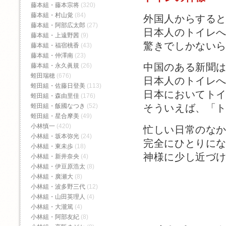
藤本組・藤本宗将
(320)
藤本組・村山覚
(84)
外国人からする
藤本組・阿部広太郎
(27)
日本人のトイレ
藤本組・上遠野茜
(9)
驚きでしかない
藤本組・福宿桃香‬
(43)
藤本組・仲澤南
(23)
中国のある新聞
藤本組・永久眞規
(26)
蛭田瑞穂
(676)
日本人のトイレ
蛭田組・佐藤日登美
(113)
日本においてト
蛭田組・森由里佳
(176)
蛭田組・飯國なつき
(52)
そういえば、「
蛭田組・星合摩美
(49)
小林慎一
(420)
忙しい日常のな
小林組・坂本弥光
(24)
完全にひとりに
小林組・東未歩
(18)
神様に少し近づ
小林組・新井奈央
(4)
小林組・伊豆原浩太
(8)
小林組・廣瀬大
(8)
小林組・波多野三代
(12)
小林組・山田英理人
(4)
小林組・大瀧篤
(4)
小林組・阿部友紀
(8)