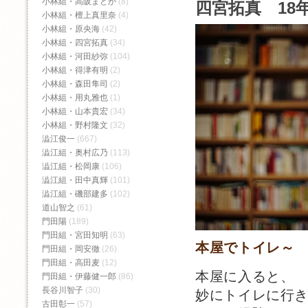
小林組・高阪まどか
(8)
四宮拓真 18年
小林組・檀上真里奈
(4)
小林組・原央海
(42)
小林組・四宮拓真
(34)
小林組・河田紗弥
(104)
小林組・得津有明
(2)
小林組・森田隼司
(2)
小林組・用丸雅也
(1)
小林組・山本貴宏
(34)
小林組・野村隆文
(32)
澁江俊一
(667)
澁江組・奥村広乃
(113)
澁江組・松岡康
(106)
澁江組・田中真輝
(101)
澁江組・磯部建多
(102)
道山智之
(61)
門田陽
(189)
門田組・宮田知明
(63)
本屋でトイレ～
門田組・岡安徹
(26)
門田組・高田麦
(12)
本屋に入ると、
門田組・伊藤健一郎
(86)
長谷川智子
(30)
妙にトイレに行
古田彰一
(57)