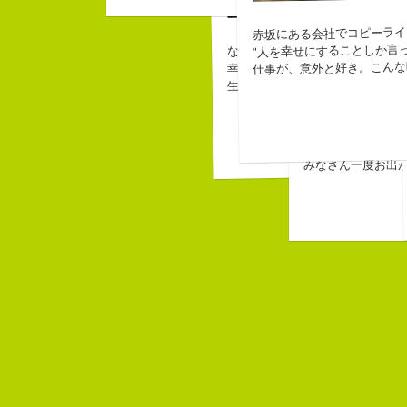
こんち
赤坂にある会社でコピーライ
皆から
なぜか
"人を幸せにすることしか言っ
なにがしか書いていられるしごと
なぜか
幸せでとっても怖いですが、きょ
仕事が、意外と好き。こんな
ピーナ
生きられてる私は幸せなのかもし
バカだ
長崎県五島市出身
３６歳
「五島列島はよい
みなさん一度お出