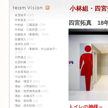
小林組・四宮
名雪祐平
(247)
中村直史
(376)
四宮拓真 18年
中村組・三國菜恵
(139)
中村組・三島邦彦
(140)
佐藤延夫（事務局）
(554)
佐藤理人
(335)
保持壮太郎
(10)
厚焼玉子（事務局・中山佐知子）
(275)
川野康之
(91)
古居利康
(102)
坂本和加
(17)
大友美有紀
(685)
小山佳奈
(40)
薄組・薄景子
(850)
薄組・小野麻利江
(149)
薄組・熊埜御堂由香
(165)
薄組・石橋涼子
(214)
薄組・若杉茜
(13)
薄組・茂木彩海
(165)
トイレの神様～