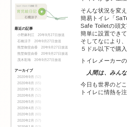
そんな状況を変
簡易トイレ「Sa
Safe Toile
最近の記事
簡単に設置でき
小野麻利江 20年9月27日放送
そしてなにより
石橋涼子 20年9月27日放送
熊埜御堂由香 20年9月27日放送
５ドル以下で購
熊埜御堂由香 20年9月27日放送
トイレメーカー
茂木彩海 20年9月27日放送
アーカイブ
人間は、みん
2020年9月
(52)
2020年8月
(65)
今日も世界のど
2020年7月
(52)
トイレに情熱を
2020年6月
(52)
2020年5月
(65)
2020年4月
(53)
2020年3月
(60)
2020年2月
(57)
2020年1月
(52)