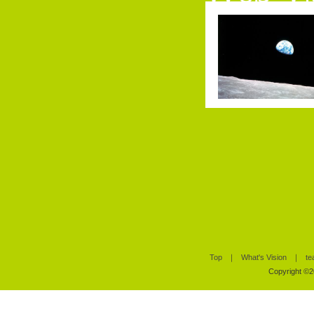
Top
｜
What's Vision
｜
te
Copyright ©20