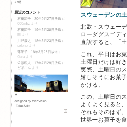
« 9月
最近のコメント
スウェーデンの
石橋涼子 20年9月27日放送
に
000mhz
より
北欧・スウェー
石橋涼子 19年6月30日放送
に
ローダグスゴディス
関
より
川野康之 18年6月23日放送
に
直訳すると、「
selene
より
薄景子 18年3月25日放送
に
これ、平日はお
Oura
より
土曜日だけは好
佐藤理人 17年7月29日放送
に
どぼこん
より
実際、土曜日の
嬉しそうにお菓
かける。
★
この、土曜日の
designed by WebVision
よくよく見ると
Taku Saito
それもそのはず
世界一お菓子を