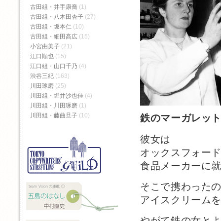
古田組・井手康喬
(1)
古田組・八木田杏子
(27)
古田組・坂本仁
(10)
古田組・細田高広
(15)
小宮由美子
(21)
江口順也
(15)
江口組・山口千乃
(4)
渋谷三紀
(163)
川田琢磨
(25)
川田組・堀井沙也佳
(4)
川田組・川田琢磨
(1)
川田組・藤曲旦子
(10)
鉄のマーガレッ
彼女は
オックスフォー
食品メーカーに
そこで携わった
アイスクリーム
やがて鉄の女と