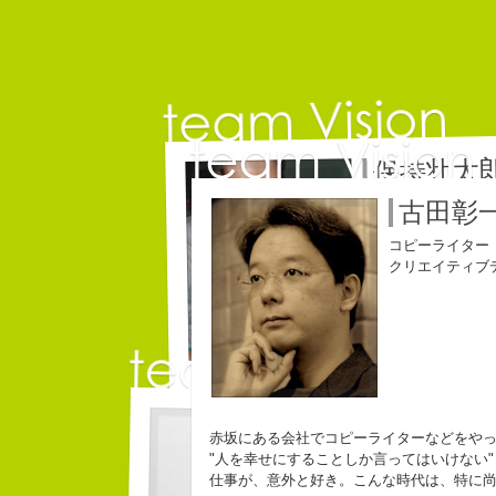
保持壮太
コピーライター
古田彰
コピーライター
クリエイティブ
自己紹介ジェネレーターというサイトがある。試しにや
名雪祐平
こんちゃっ保持壮太郎っていいます。
江口
赤坂にある会社でコピーライターなどをや
皆からは「保持壮太郎ピーナッツ」って呼ばれてるよ。
なぜかって言うと前にピーナッツを皆に一粒ずつあげた
コピーライター
"人を幸せにすることしか言ってはいけない"
コピーラ
なぜか、皆は喜んでなかったけどね。
クリエイティブディレク
仕事が、意外と好き。こんな時代は、特に
ピーナッツ最高！落花生なんて呼ぶなっつーの