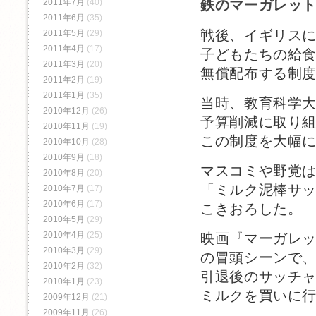
2011年7月
(40)
鉄のマーガレッ
2011年6月
(35)
戦後、イギリス
2011年5月
(29)
2011年4月
(17)
子どもたちの給
2011年3月
(20)
無償配布する制
2011年2月
(19)
2011年1月
(35)
当時、教育科学
2010年12月
(26)
予算削減に取り
2010年11月
(19)
この制度を大幅
2010年10月
(28)
2010年9月
(18)
マスコミや野党
2010年8月
(20)
「ミルク泥棒サ
2010年7月
(17)
2010年6月
(17)
こきおろした。
2010年5月
(29)
2010年4月
(25)
映画『マーガレッ
2010年3月
(29)
の冒頭シーンで
2010年2月
(32)
引退後のサッチ
2010年1月
(23)
ミルクを買いに
2009年12月
(21)
2009年11月
(26)