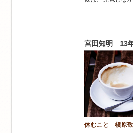
宮田知明 13年
休むこと 槇原