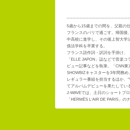
5歳から15歳までの間を、父親の
フランスのパリで過ごす。帰国後
中高校に進学し、その後上智大学
係法学科を卒業する。
フランス語作詞・訳詞を手掛け、「E
「ELLE JAPON」誌などで音楽
ビュー記事などを執筆。「CNN東
SHOWBIZキャスターを3年間務め
レギュラー番組を担当するほか、“Vi
てアルバムデビューを果たしてい
J-WAVEでは、土日のショートプロ
「HERMÈS L‘AIR DE PAR