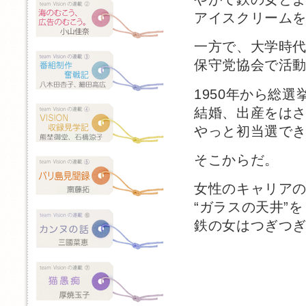
アイスクリーム
一方で、大学時
保守党協会で活
1950年から総
結婚、出産をは
やっと初当選でき
そこからだ。
女性のキャリア
“ガラスの天井”を
鉄の女はつぎつ