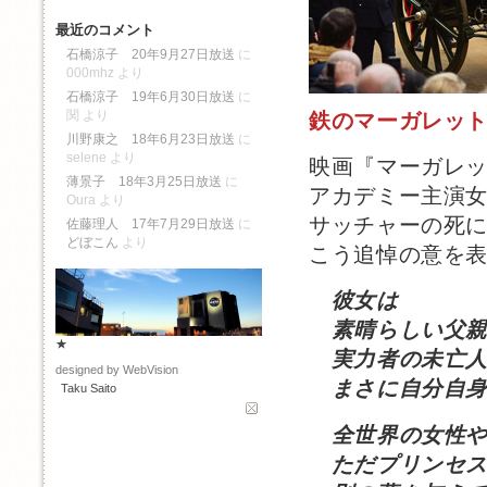
最近のコメント
石橋涼子 20年9月27日放送
に
000mhz
より
石橋涼子 19年6月30日放送
に
関
より
鉄のマーガレッ
川野康之 18年6月23日放送
に
selene
より
映画『マーガレッ
薄景子 18年3月25日放送
に
アカデミー主演
Oura
より
サッチャーの死
佐藤理人 17年7月29日放送
に
どぼこん
より
こう追悼の意を
彼女は
素晴らしい父親
★
実力者の未亡人
designed by WebVision
まさに自分自身
Taku Saito
全世界の女性や
ただプリンセス