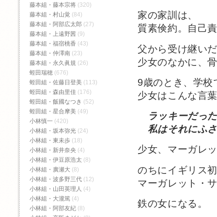
藤本組・藤本宗将
(320)
家の家訓は、
藤本組・村山覚
(84)
藤本組・阿部広太郎
(27)
質素倹約。自己
藤本組・上遠野茜
(9)
藤本組・福宿桃香‬
(43)
父から受け継い
藤本組・仲澤南
(23)
少女のなかに、
藤本組・永久眞規
(26)
蛭田瑞穂
(676)
9歳のとき、学校
蛭田組・佐藤日登美
(113)
蛭田組・森由里佳
(176)
少女はこんな言
蛭田組・飯國なつき
(52)
蛭田組・星合摩美
(49)
ラッキーだっ
小林慎一
(420)
私はそれにふさ
小林組・坂本弥光
(24)
小林組・東未歩
(18)
少女、マーガレ
小林組・新井奈央
(4)
小林組・伊豆原浩太
(8)
のちにイギリス
小林組・廣瀬大
(8)
小林組・波多野三代
(12)
マーガレット・
小林組・山田英理人
(4)
小林組・大瀧篤
(4)
鉄の女になる。
小林組・阿部友紀
(8)