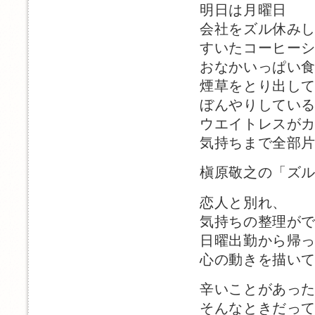
明日は月曜日
会社をズル休み
すいたコーヒー
おなかいっぱい
煙草をとり出し
ぼんやりしてい
ウエイトレスが
気持ちまで全部
槇原敬之の「ズ
恋人と別れ、
気持ちの整理が
日曜出勤から帰
心の動きを描い
辛いことがあっ
そんなときだっ