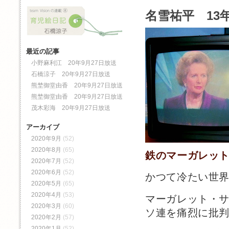
名雪祐平 13年
最近の記事
小野麻利江 20年9月27日放送
石橋涼子 20年9月27日放送
熊埜御堂由香 20年9月27日放送
熊埜御堂由香 20年9月27日放送
茂木彩海 20年9月27日放送
アーカイブ
2020年9月
(52)
2020年8月
(65)
鉄のマーガレッ
2020年7月
(52)
2020年6月
(52)
かつて冷たい世
2020年5月
(65)
2020年4月
(53)
マーガレット・
2020年3月
(60)
ソ連を痛烈に批
2020年2月
(57)
2020年1月
(52)