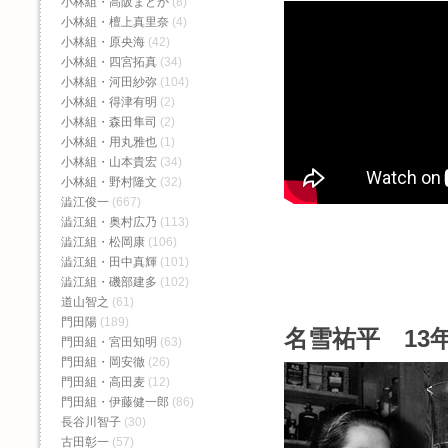
小林組・高阪まどか
(8)
小林組・檀上真里奈
(4)
小林組・原央海
(42)
小林組・四宮拓真
(34)
小林組・河田紗弥
(104)
小林組・得津有明
(2)
小林組・森田隼司
(2)
小林組・用丸雅也
(1)
小林組・山本貴宏
(34)
小林組・野村隆文
(32)
澁江俊一
(667)
澁江組・奥村広乃
(113)
澁江組・松岡康
(106)
澁江組・田中真輝
(101)
澁江組・磯部建多
(102)
道山智之
(61)
門田陽
(189)
名雪祐平 13年
門田組・宮田知明
(63)
門田組・岡安徹
(26)
門田組・高田麦
(12)
門田組・伊藤健一郎
(86)
長谷川智子
(30)
古田彰一
(57)