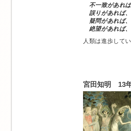
不一致があれ
誤りがあれば、
疑問があれば、
絶望があれば、
人類は進歩して
宮田知明 13年