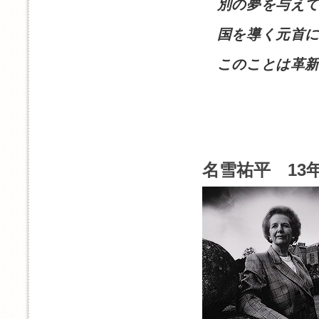
別の夢を与えて
国を導く元首に
このことは革新
名雪祐平 13年