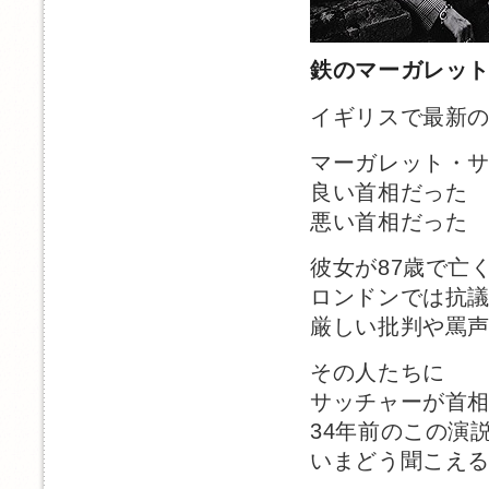
鉄のマーガレッ
イギリスで最新
マーガレット・
良い首相だった 
悪い首相だった 
彼女が87歳で亡
ロンドンでは抗
厳しい批判や罵
その人たちに
サッチャーが首
34年前のこの演
いまどう聞こえ