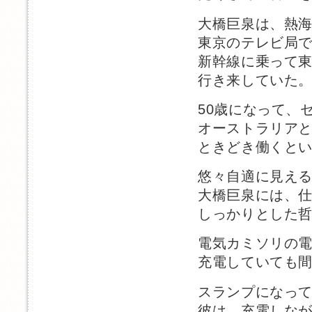
大橋巨泉は、熱
東京のテレビ局
新幹線に乗って
行き来していた
50歳になって、
オーストラリア
ときどき働くと
悠々自適に見え
大橋巨泉には、
しっかりとした
電気カミソリの
充電していても
スランプになっ
彼は、充電しな