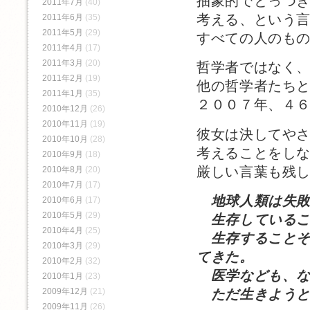
抽象的でとっつ
2011年7月
(40)
考える、という
2011年6月
(35)
2011年5月
(29)
すべての人のも
2011年4月
(17)
2011年3月
(20)
哲学者ではなく
2011年2月
(19)
他の哲学者たち
2011年1月
(35)
２００７年、４
2010年12月
(26)
2010年11月
(19)
彼女は決してや
2010年10月
(28)
考えることをし
2010年9月
(18)
厳しい言葉も残
2010年8月
(20)
2010年7月
(17)
地球人類は失
2010年6月
(17)
2010年5月
(29)
生存しているこ
2010年4月
(25)
生存することそ
2010年3月
(29)
てきた。
2010年2月
(32)
医学なども、な
2010年1月
(23)
ただ生きようと
2009年12月
(21)
2009年11月
(26)