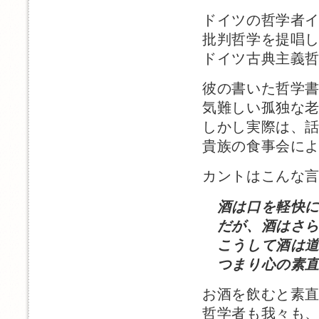
ドイツの哲学者
批判哲学を提唱
ドイツ古典主義
彼の書いた哲学
気難しい孤独な
しかし実際は、
貴族の食事会に
カントはこんな
酒は口を軽快
だが、酒はさら
こうして酒は道
つまり心の素直
お酒を飲むと素
哲学者も我々も