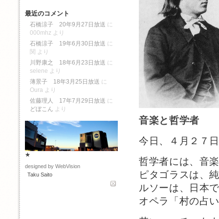
最近のコメント
石橋涼子 20年9月27日放送
に
000mhz
より
石橋涼子 19年6月30日放送
に
関
より
川野康之 18年6月23日放送
に
selene
より
薄景子 18年3月25日放送
に
Oura
より
佐藤理人 17年7月29日放送
に
どぼこん
より
音楽と哲学者
今日、４月２７
★
哲学者には、音
designed by WebVision
ピタゴラスは、
Taku Saito
ルソーは、日本
オペラ「村の占