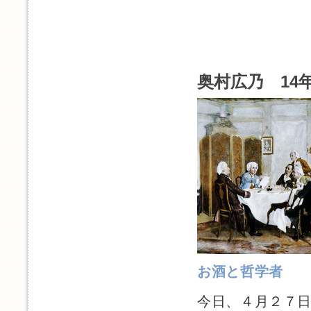
奥村広乃 14年
お酒と哲学者
今日、４月２７