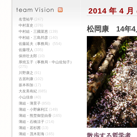
2014 年 4
名雪祐平
(247)
中村直史
(376)
松岡康 14年4
中村組・三國菜恵
(139)
中村組・三島邦彦
(140)
佐藤延夫（事務局）
(554)
佐藤理人
(335)
保持壮太郎
(10)
厚焼玉子（事務局・中山佐知子）
(275)
川野康之
(91)
古居利康
(102)
坂本和加
(17)
大友美有紀
(685)
小山佳奈
(40)
薄組・薄景子
(850)
薄組・小野麻利江
(149)
薄組・熊埜御堂由香
(165)
薄組・石橋涼子
(214)
薄組・若杉茜
(13)
薄組・茂木彩海
(165)
散歩する哲学者