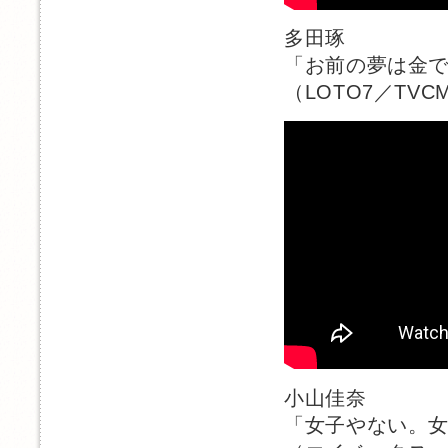
多田琢
「お前の夢は金
（LOTO7／TVC
小山佳奈
「女子やない。