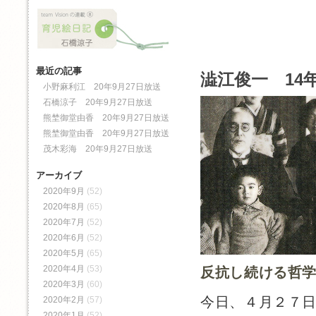
最近の記事
澁江俊一 14年
小野麻利江 20年9月27日放送
石橋涼子 20年9月27日放送
熊埜御堂由香 20年9月27日放送
熊埜御堂由香 20年9月27日放送
茂木彩海 20年9月27日放送
アーカイブ
2020年9月
(52)
2020年8月
(65)
2020年7月
(52)
2020年6月
(52)
2020年5月
(65)
2020年4月
(53)
反抗し続ける哲
2020年3月
(60)
今日、４月２７
2020年2月
(57)
2020年1月
(52)