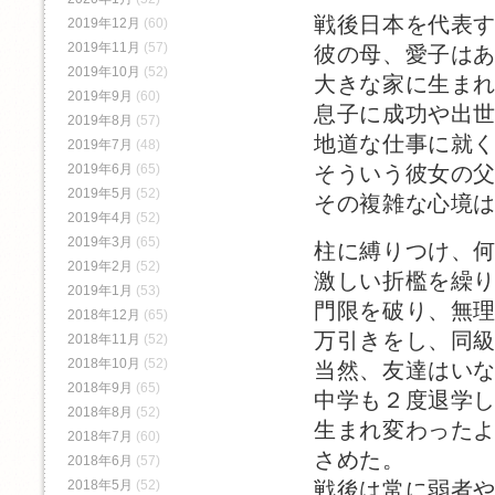
戦後日本を代表
2019年12月
(60)
2019年11月
(57)
彼の母、愛子は
2019年10月
(52)
大きな家に生ま
2019年9月
(60)
息子に成功や出
2019年8月
(57)
地道な仕事に就
2019年7月
(48)
2019年6月
(65)
そういう彼女の
2019年5月
(52)
その複雑な心境
2019年4月
(52)
2019年3月
(65)
柱に縛りつけ、
2019年2月
(52)
激しい折檻を繰
2019年1月
(53)
門限を破り、無
2018年12月
(65)
万引きをし、同
2018年11月
(52)
2018年10月
(52)
当然、友達はい
2018年9月
(65)
中学も２度退学
2018年8月
(52)
生まれ変わった
2018年7月
(60)
さめた。
2018年6月
(57)
戦後は常に弱者
2018年5月
(52)