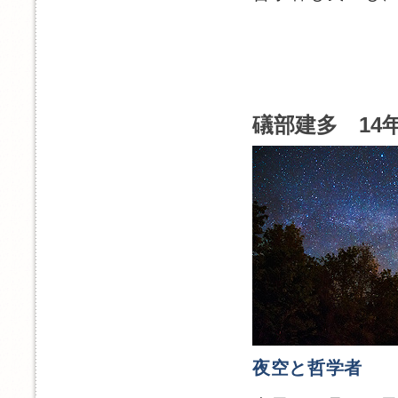
礒部建多 14年
夜空と哲学者