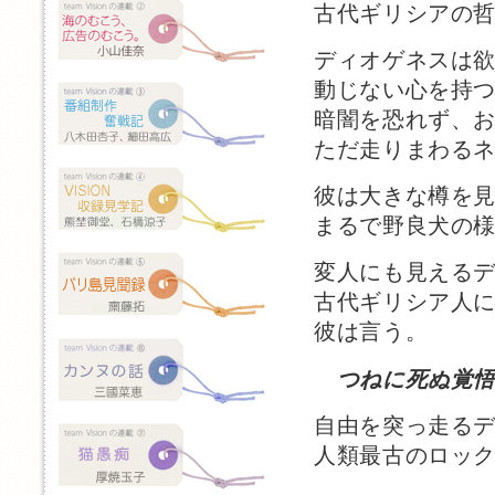
古代ギリシアの
ディオゲネスは
動じない心を持
暗闇を恐れず、
ただ走りまわる
彼は大きな樽を
まるで野良犬の
変人にも見える
古代ギリシア人
彼は言う。
つねに死ぬ覚
自由を突っ走る
人類最古のロッ