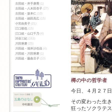
古田組・井手康喬
(1)
古田組・八木田杏子
(27)
古田組・坂本仁
(10)
古田組・細田高広
(15)
小宮由美子
(21)
江口順也
(15)
江口組・山口千乃
(4)
渋谷三紀
(163)
川田琢磨
(25)
川田組・堀井沙也佳
(4)
川田組・川田琢磨
(1)
川田組・藤曲旦子
(10)
樽の中の哲学者
今日、４月２７
その変わった生
狂ったソクラテ