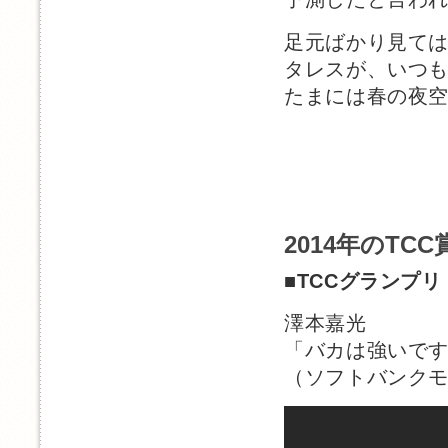
足元ばかり見て
タレスが、いつ
たまには春の夜
2014年のT
■
TCCグランプリ
澤本嘉光
「バカは強いで
（ソフトバンクモ