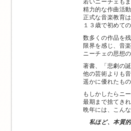
若いニーチェも
精力的な作曲活
正式な音楽教育
１３歳で初めての曲「
数多くの作品を
限界を感じ、音
ニーチェの思想
著書、「悲劇の
他の芸術よりも
遥かに優れたも
もしかしたらニ
最期まで捨てき
晩年には、こん
私ほど、本質