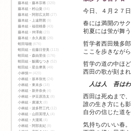
藤本組・藤本宗将
(320)
藤本組・村山覚
(84)
今日、４月２７
藤本組・阿部広太郎
(27)
藤本組・上遠野茜
(9)
春には満開のサ
藤本組・福宿桃香‬
(43)
初夏には蛍が舞
藤本組・仲澤南
(23)
藤本組・永久眞規
(26)
哲学者西田幾多
蛭田瑞穂
(676)
蛭田組・佐藤日登美
(113)
ここを歩きなが
蛭田組・森由里佳
(176)
蛭田組・飯國なつき
(52)
哲学の道の中ほ
蛭田組・星合摩美
(49)
西田の歌が刻ま
小林慎一
(420)
小林組・坂本弥光
(24)
人は人 吾は
小林組・東未歩
(18)
小林組・新井奈央
(4)
西田は死ぬまで
小林組・伊豆原浩太
(8)
小林組・廣瀬大
(8)
誰の生き方にも
小林組・波多野三代
(12)
自分の信じた道
小林組・山田英理人
(4)
小林組・大瀧篤
(4)
気持ちのいい春
小林組・阿部友紀
(8)