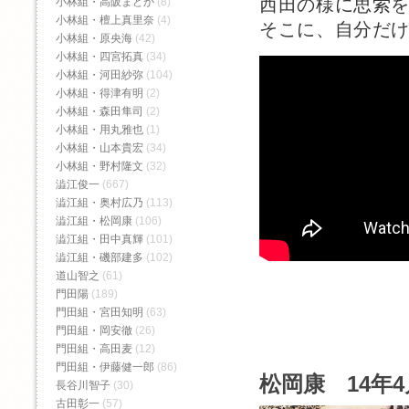
西田の様に思索
小林組・高阪まどか
(8)
小林組・檀上真里奈
(4)
そこに、自分だ
小林組・原央海
(42)
小林組・四宮拓真
(34)
小林組・河田紗弥
(104)
小林組・得津有明
(2)
小林組・森田隼司
(2)
小林組・用丸雅也
(1)
小林組・山本貴宏
(34)
小林組・野村隆文
(32)
澁江俊一
(667)
澁江組・奥村広乃
(113)
澁江組・松岡康
(106)
澁江組・田中真輝
(101)
澁江組・磯部建多
(102)
道山智之
(61)
門田陽
(189)
門田組・宮田知明
(63)
門田組・岡安徹
(26)
門田組・高田麦
(12)
門田組・伊藤健一郎
(86)
松岡康 14年4
長谷川智子
(30)
古田彰一
(57)