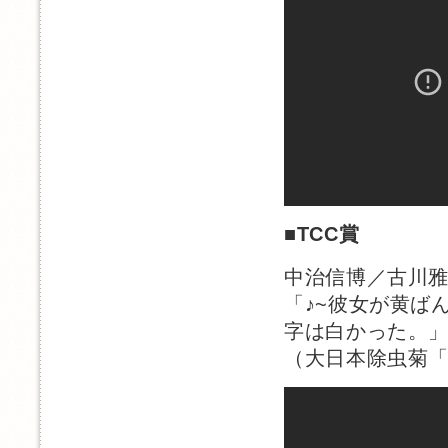
■
TCC賞
中治信博／古川
「♪~彼女が黄ば
字は白かった。
（大日本除虫菊「サ