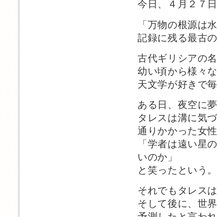
今日、４月２７
「万物の根源は
記録に残る最古
古代ギリシアの
幼い頃から様々
天文学が好きで
ある日、夜空に
タレスは溝に気
通りかかった女
「学者は遠い星
いのか」
と笑ったという
それでもタレス
そして後に、世
予測したと言わ