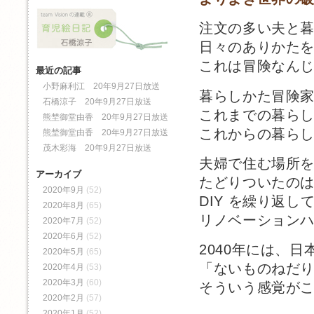
注文の多い夫と
日々のありかた
これは冒険なん
最近の記事
小野麻利江 20年9月27日放送
暮らしかた冒険
石橋涼子 20年9月27日放送
これまでの暮ら
熊埜御堂由香 20年9月27日放送
これからの暮ら
熊埜御堂由香 20年9月27日放送
茂木彩海 20年9月27日放送
夫婦で住む場所
アーカイブ
たどりついたの
2020年9月
(52)
DIY を繰り返
2020年8月
(65)
リノベーション
2020年7月
(52)
2020年6月
(52)
2040年には、日
2020年5月
(65)
「ないものねだ
2020年4月
(53)
2020年3月
(60)
そういう感覚が
2020年2月
(57)
2020年1月
(52)