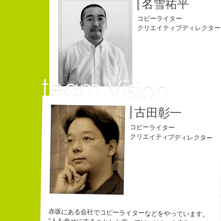
名雪祐平
コピーライター
江口順也
クリエイティブディレクター
佐藤延
コピーライター
コピーライター
初対面の人によく言われる。
古田彰一
なにがしか書いて
中村直史
「きれいな名前ですね」
幸せでとっても怖
こう返す。「ええ、名前だけは」
Copy writer
コピーライター
生きられてる私は
コピーライター
すると、初対面の人が笑ってくれる。
10周年キャンペーン中です。
クリエイティブディレクター
ちょっと、気持ちフクザツであるのだが。
チームVision 事務局長
beacon communications 勤務
赤坂にある会社でコピーライターなどをやっています。
長崎県五島市出身