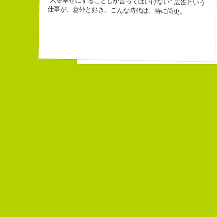
"人を幸せにすることしか言ってはいけない" 広告という
３６歳
仕事が、意外と好き。こんな時代は、特に尚更。
「五島列島はよいところです。
みなさん一度お出かけください。」