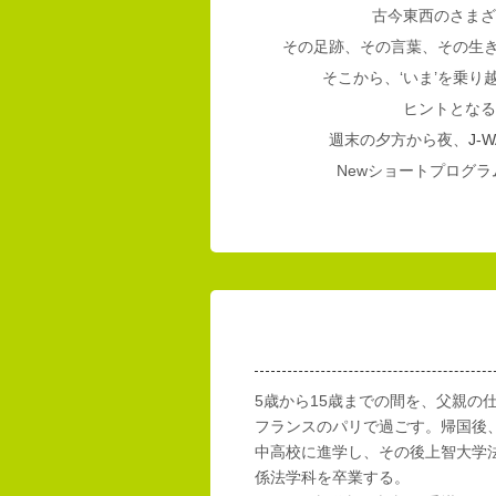
古今東西のさまざ
その足跡、その言葉、その生
そこから、‘いま’を乗
ヒントとなる
週末の夕方から夜、
J-W
Newショートプログラム
5歳から15歳までの間を、父親の
フランスのパリで過ごす。帰国後
中高校に進学し、その後上智大学
係法学科を卒業する。