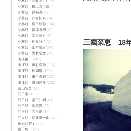
小林組・高阪まどか
(8)
小林組・檀上真里奈
(4)
小林組・原央海
(42)
小林組・四宮拓真
(34)
小林組・河田紗弥
(104)
小林組・得津有明
(2)
小林組・森田隼司
(2)
三國菜恵 18年
小林組・用丸雅也
(1)
小林組・山本貴宏
(34)
小林組・野村隆文
(32)
澁江俊一
(667)
澁江組・奥村広乃
(113)
澁江組・松岡康
(106)
澁江組・田中真輝
(101)
澁江組・磯部建多
(102)
道山智之
(61)
門田陽
(189)
門田組・宮田知明
(63)
門田組・岡安徹
(26)
門田組・高田麦
(12)
門田組・伊藤健一郎
(86)
長谷川智子
(30)
古田彰一
(57)