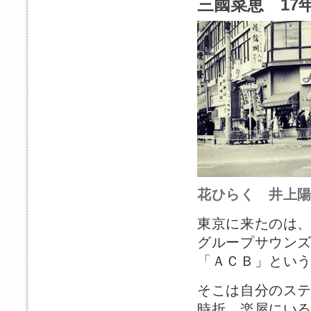
三國菜恵 17年
花ひらく 井上
東京に来たのは
グループサウン
「ＡＣＢ」とい
そこは自分のス
時折、楽屋にい