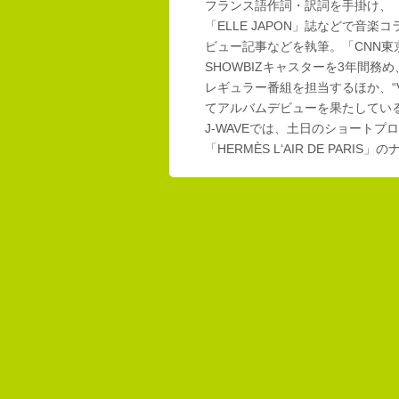
フランス語作詞・訳詞を手掛け、「E
「ELLE JAPON」誌などで音楽
ビュー記事などを執筆。「CNN東
SHOWBIZキャスターを3年間務め
レギュラー番組を担当するほか、“Vi
てアルバムデビューを果たしてい
J-WAVEでは、土日のショートプロ
「HERMÈS L‘AIR DE PAR