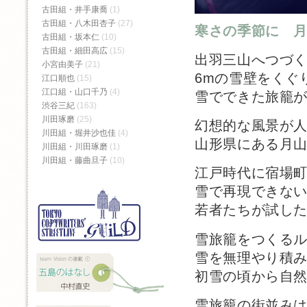
古田組・井手康喬
(1)
古田組・八木田杏子
(27)
寒さの季節に 
古田組・坂本仁
(10)
古田組・細田高広
(15)
出羽三山へつづ
小宮由美子
(21)
6mの雪壁をくぐ
江口順也
(15)
江口組・山口千乃
(4)
雪でできた旅籠
渋谷三紀
(163)
川田琢磨
(25)
幻想的な風景が
川田組・堀井沙也佳
(4)
山形県にある月
川田組・川田琢磨
(1)
川田組・藤曲旦子
(10)
江戸時代に宿場
雪で再現できな
若者たちが試し
雪旅籠をつくる
雪を無理やり積
初雪の頃から自
雪旅籠の街並みは