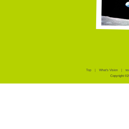
Top
｜
What's Vision
｜
te
Copyright ©20